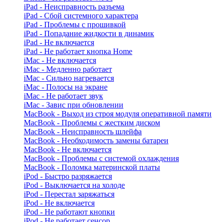
iPad - Неисправность разъема
iPad - Сбой системного характера
iPad - Проблемы с прошивкой
iPad - Попадание жидкости в динамик
iPad - Не включается
iPad - Не работает кнопка Home
iMac - Не включается
iMac - Медленно работает
iMac - Сильно нагревается
iMac - Полосы на экране
iMac - Не работает звук
iMac - Завис при обновлении
MacBook - Выход из строя модуля оперативной памяти
MacBook - Проблемы с жестким диском
MacBook - Неисправность шлейфа
MacBook - Необходимость замены батареи
MacBook - Не включается
MacBook - Проблемы с системой охлаждения
MacBook - Поломка материнской платы
iPod - Быстро разряжается
iPod - Выключается на холоде
iPod - Перестал заряжаться
iPod - Не включается
iPod - Не работают кнопки
iPod - Не работает сенсор