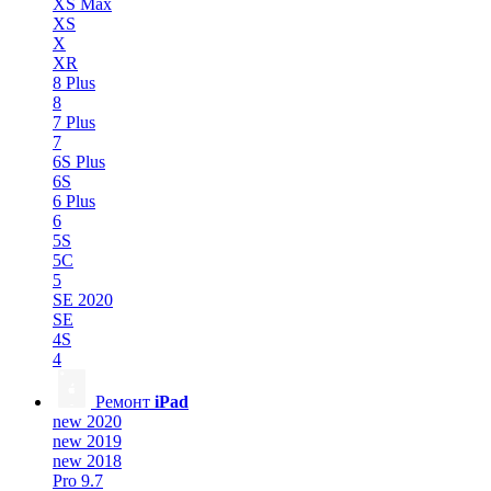
XS Max
XS
X
XR
8 Plus
8
7 Plus
7
6S Plus
6S
6 Plus
6
5S
5C
5
SE 2020
SE
4S
4
Ремонт
iPad
new 2020
new 2019
new 2018
Pro 9.7