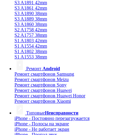
S3 A1891 42mm
S3 A1861 42mm
S3 A1890 38mm
S3 A1889 38mm
S3 A1860 38mm
S2 A1758 42mm
S2 A1757 38mm
S1 A1803 42mm
S1 A1554 42mm
S1 A1802 38mm
S1 A1553 38mm
Ремонт
Android
Ремонт смартфонов Samsung
Ремонт смартфонов Meizu
Ремонт смартфонов Sony
Ремонт смартфонов Huawei
Ремонт смартфонов Huawei Honor
Ремонт смартфонов Xiaomi
Типовые
Неисправности
iPhone - Постоянно перезагружается
iPhone - Полосы на экране
iPhone - Не работает экран
iPhone - Пропал звук