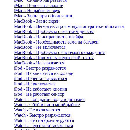
iMac - Сильно нагревается
iMac - Полосы на экране
iMac - Не работает звук
iMac - Завис при обновлении
MacBook - Завис экран
MacBook - Выход из строя модуля оперативной памяти
MacBook - Проблемы с жестким диском
MacBook - Неисправность шлейфа
MacBook - Необходимость замены батареи
MacBook - Не включается
MacBook - Проблемы с системой охлаждения
MacBook - Поломка материнской платы
MacBook - Не заряжается
iPod - Быстро разряжается
iPod - Выключается на холоде
iPod - Перестал заряжаться
iPod - Не включается
iPod - Не работают кнопки
iPod - Не работает сенсор
Watch - Попадание воды в динамик
Watch - Сбой в системной работе
Watch - Не включаются
Watch - Быстро разряжаются
Watch - Не синхронизируются
Watch - Перестали заряжаться