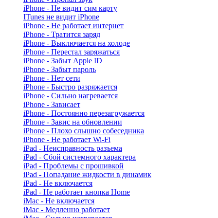
iPhone - Не видит сим карту
ITunes не видит iPhone
iPhone - Не работает интернет
iPhone - Тратится заряд
iPhone - Выключается на холоде
iPhone - Перестал заряжаться
iPhone - Забыт Apple ID
iPhone - Забыт пароль
iPhone - Нет сети
iPhone - Быстро разряжается
iPhone - Сильно нагревается
iPhone - Зависает
iPhone - Постоянно перезагружается
iPhone - Завис на обновлении
iPhone - Плохо слышно собеседника
iPhone - Не работает Wi-Fi
iPad - Неисправность разъема
iPad - Сбой системного характера
iPad - Проблемы с прошивкой
iPad - Попадание жидкости в динамик
iPad - Не включается
iPad - Не работает кнопка Home
iMac - Не включается
iMac - Медленно работает