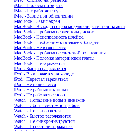
iMac - Сильно нагревается
iMac - Полосы на экране
iMac - Не работает звук
iMac - Завис при обновлении
MacBook - Завис экран
MacBook - Выход из строя модуля оперативной памяти
MacBook - Проблемы с жестким диском
MacBook - Неисправность шлейфа
MacBook - Необходимость замены батареи
MacBook - Не включается
MacBook - Проблемы с системой охлаждения
MacBook - Поломка материнской платы
MacBook - Не заряжается
iPod - Быстро разряжается
iPod - Выключается на холоде
iPod - Перестал заряжаться
iPod - Не включается
iPod - Не работают кнопки
iPod - Не работает сенсор
Watch - Попадание воды в динамик
Watch - Сбой в системной работе
Watch - Не включаются
Watch - Быстро разряжаются
Watch - Не синхронизируются
Watch - Перестали заряжаться