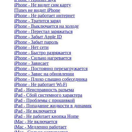
iPhone - Не видит сим карту
ITunes не видит iPhone
iPhone - Не работает интернет
iPhone - Тратится заряд
iPhone - Выключается на холоде
iPhone - Перестал заряжаться
iPhone - Забыт Apple ID
iPhone - Забыт пароль
iPhone - Нет сети
iPhone - Быстро разряжается
iPhone - Сильно нагревается
iPhone - Зависает
iPhone - Постоянно перезагружается
iPhone - Завис на обновлении
iPhone - Плохо слышно собеседника
iPhone - Не работает Wi-Fi
iPad - Неисправность разъема
iPad - Сбой системного характера
iPad - Проблемы с прошивкой
iPad - Попадание жидкости в динамик
iPad - Не включается
iPad - Не работает кнопка Home
iMac - Не включается
iMac - Медленно работает