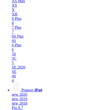
XS Max
XS
X
XR
8 Plus
8
7 Plus
7
6S Plus
6S
6 Plus
6
5S
5C
5
SE 2020
SE
4S
4
Ремонт
iPad
new 2020
new 2019
new 2018
Pro 9.7