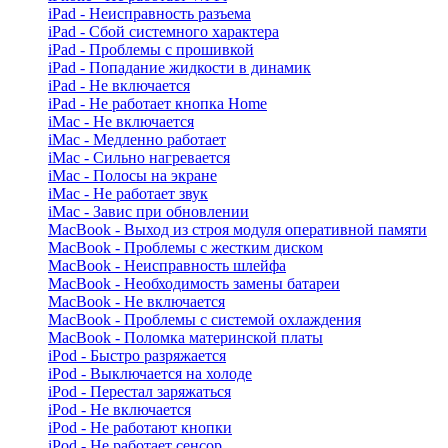
iPad - Неисправность разъема
iPad - Сбой системного характера
iPad - Проблемы с прошивкой
iPad - Попадание жидкости в динамик
iPad - Не включается
iPad - Не работает кнопка Home
iMac - Не включается
iMac - Медленно работает
iMac - Сильно нагревается
iMac - Полосы на экране
iMac - Не работает звук
iMac - Завис при обновлении
MacBook - Выход из строя модуля оперативной памяти
MacBook - Проблемы с жестким диском
MacBook - Неисправность шлейфа
MacBook - Необходимость замены батареи
MacBook - Не включается
MacBook - Проблемы с системой охлаждения
MacBook - Поломка материнской платы
iPod - Быстро разряжается
iPod - Выключается на холоде
iPod - Перестал заряжаться
iPod - Не включается
iPod - Не работают кнопки
iPod - Не работает сенсор