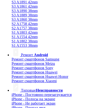
S3 A1891 42mm
S3 A1861 42mm
S3 A1890 38mm
S3 A1889 38mm
S3 A1860 38mm
S2 A1758 42mm
S2 A1757 38mm
S1 A1803 42mm
S1 A1554 42mm
S1 A1802 38mm
S1 A1553 38mm
Ремонт
Android
Ремонт смартфонов Samsung
Ремонт смартфонов Meizu
Ремонт смартфонов Sony
Ремонт смартфонов Huawei
Ремонт смартфонов Huawei Honor
Ремонт смартфонов Xiaomi
Типовые
Неисправности
iPhone - Постоянно перезагружается
iPhone - Полосы на экране
iPhone - Не работает экран
iPhone - Пропал звук