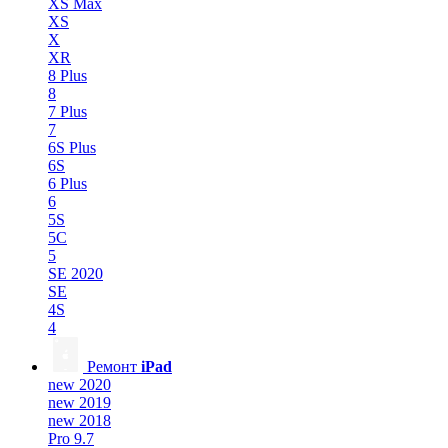
XS Max
XS
X
XR
8 Plus
8
7 Plus
7
6S Plus
6S
6 Plus
6
5S
5C
5
SE 2020
SE
4S
4
Ремонт
iPad
new 2020
new 2019
new 2018
Pro 9.7