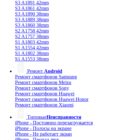
S3 A1891 42mm
S3 A1861 42mm
S3 A1890 38mm
S3 A1889 38mm
S3 A1860 38mm
S2 A1758 42mm
S2 A1757 38mm
S1 A1803 42mm
S1 A1554 42mm
S1 A1802 38mm
S1 A1553 38mm
Ремонт
Android
Ремонт смартфонов Samsung
Ремонт смартфонов Meizu
Ремонт смартфонов Sony
Ремонт смартфонов Huawei
Ремонт смартфонов Huawei Honor
Ремонт смартфонов Xiaomi
Типовые
Неисправности
iPhone - Постоянно перезагружается
iPhone - Полосы на экране
iPhone - Не работает экран
iPhone - Пропал звук