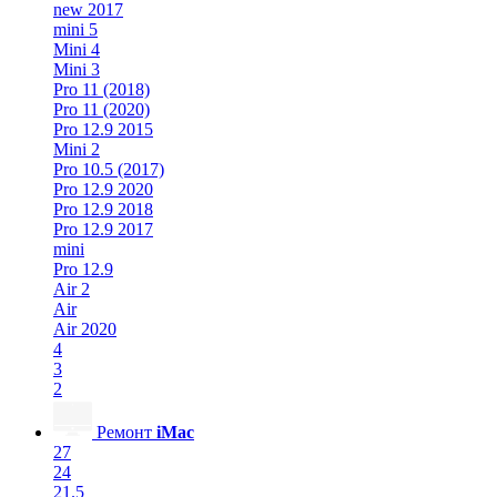
new 2017
mini 5
Mini 4
Mini 3
Pro 11 (2018)
Pro 11 (2020)
Pro 12.9 2015
Mini 2
Pro 10.5 (2017)
Pro 12.9 2020
Pro 12.9 2018
Pro 12.9 2017
mini
Pro 12.9
Air 2
Air
Air 2020
4
3
2
Ремонт
iMac
27
24
21.5