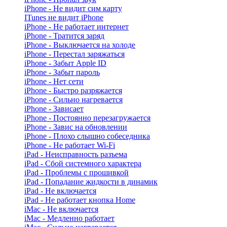
iPhone - Не видит сим карту
ITunes не видит iPhone
iPhone - Не работает интернет
iPhone - Тратится заряд
iPhone - Выключается на холоде
iPhone - Перестал заряжаться
iPhone - Забыт Apple ID
iPhone - Забыт пароль
iPhone - Нет сети
iPhone - Быстро разряжается
iPhone - Сильно нагревается
iPhone - Зависает
iPhone - Постоянно перезагружается
iPhone - Завис на обновлении
iPhone - Плохо слышно собеседника
iPhone - Не работает Wi-Fi
iPad - Неисправность разъема
iPad - Сбой системного характера
iPad - Проблемы с прошивкой
iPad - Попадание жидкости в динамик
iPad - Не включается
iPad - Не работает кнопка Home
iMac - Не включается
iMac - Медленно работает