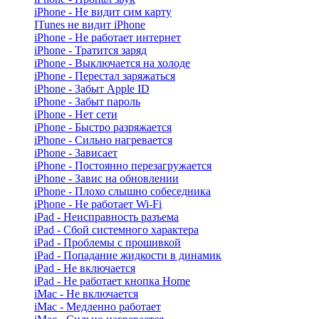
iPhone - Не видит сим карту
ITunes не видит iPhone
iPhone - Не работает интернет
iPhone - Тратится заряд
iPhone - Выключается на холоде
iPhone - Перестал заряжаться
iPhone - Забыт Apple ID
iPhone - Забыт пароль
iPhone - Нет сети
iPhone - Быстро разряжается
iPhone - Сильно нагревается
iPhone - Зависает
iPhone - Постоянно перезагружается
iPhone - Завис на обновлении
iPhone - Плохо слышно собеседника
iPhone - Не работает Wi-Fi
iPad - Неисправность разъема
iPad - Сбой системного характера
iPad - Проблемы с прошивкой
iPad - Попадание жидкости в динамик
iPad - Не включается
iPad - Не работает кнопка Home
iMac - Не включается
iMac - Медленно работает