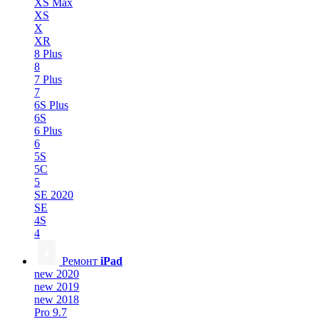
XS Max
XS
X
XR
8 Plus
8
7 Plus
7
6S Plus
6S
6 Plus
6
5S
5C
5
SE 2020
SE
4S
4
Ремонт
iPad
new 2020
new 2019
new 2018
Pro 9.7