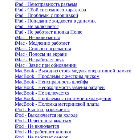
iPad - Неисправность разъема
iPad - Сбой системного характера
iPad - Проблемы с прошивкой
iPad - Попадание жидкости в динамик
iPad - Не включается
iPad - Не работает кнопка Home
iMac - Не включается
iMac - Медленно работает
iMac - Сильно нагревается
iMac - Полосы на экране
iMac - Не работает звук
iMac - Завис при обновлении
MacBook - Выход из строя модуля оперативной памяти
MacBook - Проблемы с жестким диском
MacBook - Неисправность шлейфа
MacBook - Необходимость замены батареи
MacBook - Не включается
MacBook - Проблемы с системой охлаждения
MacBook - Поломка материнской платы
iPod - Быстро разряжается
iPod - Выключается на холоде
iPod - Перестал заряжаться
iPod - Не включается
iPod - Не работают кнопки
iPod - Не работает сенсор