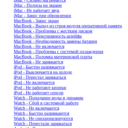
iMac - Сильно нагревается
iMac - Полосы на экране
iMac - Не работает звук
iMac - Завис при обновлении
MacBook - Завис экран
MacBook - Выход из строя модуля оперативной памяти
MacBook - Проблемы с жестким диском
MacBook - Неисправность шлейфа
MacBook - Необходимость замены батареи
MacBook - Не включается
MacBook - Проблемы с системой охлаждения
MacBook - Поломка материнской платы
MacBook - Не заряжается
iPod - Быстро разряжается
iPod - Выключается на холоде
iPod - Перестал заряжаться
iPod - Не включается
iPod - Не работают кнопки
iPod - Не работает сенсор
Watch - Попадание воды в динамик
Watch - Сбой в системной работе
Watch - Не включаются
Watch - Быстро разряжаются
Watch - Не синхронизируются
Watch - Перестали заряжаться