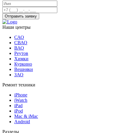
Отправить заявку
Наши центры
САО
СВАО
ВАО
Реутов
Химки
Куркино
Вешняки
ЗАО
Ремонт техники
iPhone
iWatch
iPad
iPod
Mac & iMac
Android
Разделы