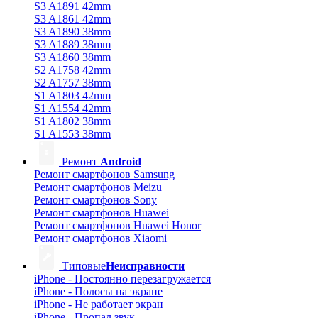
S3 A1891 42mm
S3 A1861 42mm
S3 A1890 38mm
S3 A1889 38mm
S3 A1860 38mm
S2 A1758 42mm
S2 A1757 38mm
S1 A1803 42mm
S1 A1554 42mm
S1 A1802 38mm
S1 A1553 38mm
Ремонт
Android
Ремонт смартфонов Samsung
Ремонт смартфонов Meizu
Ремонт смартфонов Sony
Ремонт смартфонов Huawei
Ремонт смартфонов Huawei Honor
Ремонт смартфонов Xiaomi
Типовые
Неисправности
iPhone - Постоянно перезагружается
iPhone - Полосы на экране
iPhone - Не работает экран
iPhone - Пропал звук