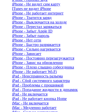
iPhone - Не видит сим карту
ITunes не видит iPhone
iPhone - Не работает интернет
iPhone - Тратится заряд
iPhone - Выключается на холоде
iPhone - Перестал заряжаться
iPhone - Забыт Apple ID
iPhone - Забыт пароль
iPhone - Нет сети
iPhone - Быстро разряжается
iPhone - Сильно нагревается
iPhone - Зависает
iPhone - Постоянно перезагружается
iPhone - Завис на обновлении
iPhone - Плохо слышно собеседника
iPhone - Не работает Wi-Fi
iPad - Неисправность разъема
iPad - Сбой системного характера
iPad - Проблемы с прошивкой
iPad - Попадание жидкости в динамик
iPad - Не включается
iPad - Не работает кнопка Home
iMac - Не включается
iMac - Медленно работает