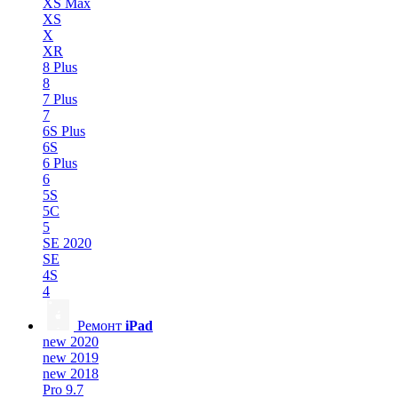
XS Max
XS
X
XR
8 Plus
8
7 Plus
7
6S Plus
6S
6 Plus
6
5S
5C
5
SE 2020
SE
4S
4
Ремонт
iPad
new 2020
new 2019
new 2018
Pro 9.7