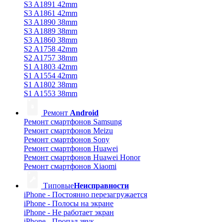
S3 A1891 42mm
S3 A1861 42mm
S3 A1890 38mm
S3 A1889 38mm
S3 A1860 38mm
S2 A1758 42mm
S2 A1757 38mm
S1 A1803 42mm
S1 A1554 42mm
S1 A1802 38mm
S1 A1553 38mm
Ремонт
Android
Ремонт смартфонов Samsung
Ремонт смартфонов Meizu
Ремонт смартфонов Sony
Ремонт смартфонов Huawei
Ремонт смартфонов Huawei Honor
Ремонт смартфонов Xiaomi
Типовые
Неисправности
iPhone - Постоянно перезагружается
iPhone - Полосы на экране
iPhone - Не работает экран
iPhone - Пропал звук