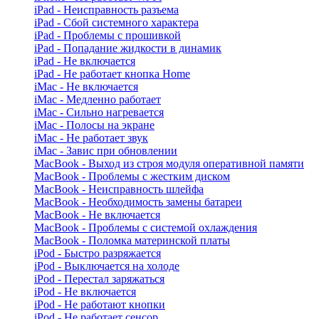
iPad - Неисправность разъема
iPad - Сбой системного характера
iPad - Проблемы с прошивкой
iPad - Попадание жидкости в динамик
iPad - Не включается
iPad - Не работает кнопка Home
iMac - Не включается
iMac - Медленно работает
iMac - Сильно нагревается
iMac - Полосы на экране
iMac - Не работает звук
iMac - Завис при обновлении
MacBook - Выход из строя модуля оперативной памяти
MacBook - Проблемы с жестким диском
MacBook - Неисправность шлейфа
MacBook - Необходимость замены батареи
MacBook - Не включается
MacBook - Проблемы с системой охлаждения
MacBook - Поломка материнской платы
iPod - Быстро разряжается
iPod - Выключается на холоде
iPod - Перестал заряжаться
iPod - Не включается
iPod - Не работают кнопки
iPod - Не работает сенсор