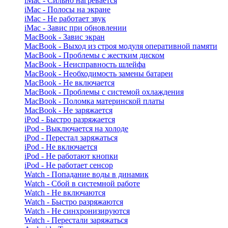
iMac - Сильно нагревается
iMac - Полосы на экране
iMac - Не работает звук
iMac - Завис при обновлении
MacBook - Завис экран
MacBook - Выход из строя модуля оперативной памяти
MacBook - Проблемы с жестким диском
MacBook - Неисправность шлейфа
MacBook - Необходимость замены батареи
MacBook - Не включается
MacBook - Проблемы с системой охлаждения
MacBook - Поломка материнской платы
MacBook - Не заряжается
iPod - Быстро разряжается
iPod - Выключается на холоде
iPod - Перестал заряжаться
iPod - Не включается
iPod - Не работают кнопки
iPod - Не работает сенсор
Watch - Попадание воды в динамик
Watch - Сбой в системной работе
Watch - Не включаются
Watch - Быстро разряжаются
Watch - Не синхронизируются
Watch - Перестали заряжаться