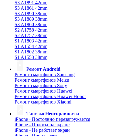
S3 A1891 42mm
S3 A1861 42mm
S3 A1890 38mm
S3 A1889 38mm
S3 A1860 38mm
S2 A1758 42mm
S2 A1757 38mm
S1 A1803 42mm
S1 A1554 42mm
S1 A1802 38mm
S1 A1553 38mm
Ремонт
Android
Ремонт смартфонов Samsung
Ремонт смартфонов Meizu
Ремонт смартфонов Sony
Ремонт смартфонов Huawei
Ремонт смартфонов Huawei Honor
Ремонт смартфонов Xiaomi
Типовые
Неисправности
iPhone - Постоянно перезагружается
iPhone - Полосы на экране
iPhone - Не работает экран
iPhone - Пропал звук