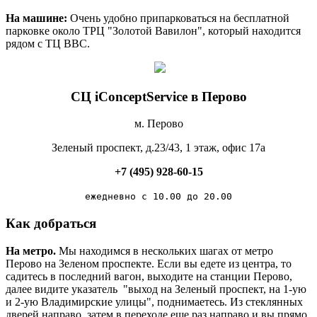
На машине:
Очень удобно припарковаться на бесплатной
парковке около ТРЦ "Золотой Вавилон", который находится
рядом с ТЦ ВВС.
СЦ iConceptService в Перово
м. Перово
Зеленый проспект, д.23/43, 1 этаж, офис 17а
+7 (495) 928-60-15
ежедневно с 10.00 до 20.00
Как добраться
На метро.
Мы находимся в нескольких шагах от
метро
Перово
на Зеленом проспекте
. Если вы едете из центра, то
садитесь в последний вагон, выходите на станции Перово,
далее видите указатель "выход
на Зеленый проспект
, на 1-ую
и 2-ую Владимирские улицы", поднимаетесь. Из стеклянных
дверей направо, затем в переходе еще раз направо и вы прямо