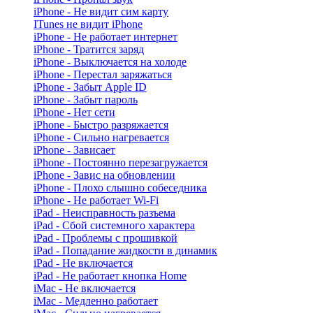
iPhone - Не видит сим карту
ITunes не видит iPhone
iPhone - Не работает интернет
iPhone - Тратится заряд
iPhone - Выключается на холоде
iPhone - Перестал заряжаться
iPhone - Забыт Apple ID
iPhone - Забыт пароль
iPhone - Нет сети
iPhone - Быстро разряжается
iPhone - Сильно нагревается
iPhone - Зависает
iPhone - Постоянно перезагружается
iPhone - Завис на обновлении
iPhone - Плохо слышно собеседника
iPhone - Не работает Wi-Fi
iPad - Неисправность разъема
iPad - Сбой системного характера
iPad - Проблемы с прошивкой
iPad - Попадание жидкости в динамик
iPad - Не включается
iPad - Не работает кнопка Home
iMac - Не включается
iMac - Медленно работает