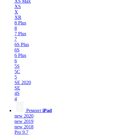
XS Max
XS
X
XR
8 Plus
8
7 Plus
7
6S Plus
6S
6 Plus
6
5S
5C
5
SE 2020
SE
4S
4
Ремонт
iPad
new 2020
new 2019
new 2018
Pro 9.7