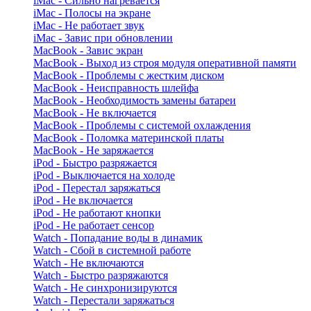
iMac - Сильно нагревается
iMac - Полосы на экране
iMac - Не работает звук
iMac - Завис при обновлении
MacBook - Завис экран
MacBook - Выход из строя модуля оперативной памяти
MacBook - Проблемы с жестким диском
MacBook - Неисправность шлейфа
MacBook - Необходимость замены батареи
MacBook - Не включается
MacBook - Проблемы с системой охлаждения
MacBook - Поломка материнской платы
MacBook - Не заряжается
iPod - Быстро разряжается
iPod - Выключается на холоде
iPod - Перестал заряжаться
iPod - Не включается
iPod - Не работают кнопки
iPod - Не работает сенсор
Watch - Попадание воды в динамик
Watch - Сбой в системной работе
Watch - Не включаются
Watch - Быстро разряжаются
Watch - Не синхронизируются
Watch - Перестали заряжаться