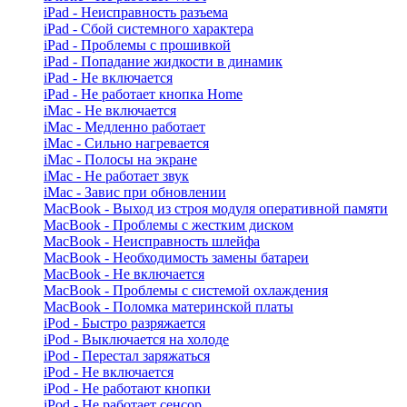
iPad - Неисправность разъема
iPad - Сбой системного характера
iPad - Проблемы с прошивкой
iPad - Попадание жидкости в динамик
iPad - Не включается
iPad - Не работает кнопка Home
iMac - Не включается
iMac - Медленно работает
iMac - Сильно нагревается
iMac - Полосы на экране
iMac - Не работает звук
iMac - Завис при обновлении
MacBook - Выход из строя модуля оперативной памяти
MacBook - Проблемы с жестким диском
MacBook - Неисправность шлейфа
MacBook - Необходимость замены батареи
MacBook - Не включается
MacBook - Проблемы с системой охлаждения
MacBook - Поломка материнской платы
iPod - Быстро разряжается
iPod - Выключается на холоде
iPod - Перестал заряжаться
iPod - Не включается
iPod - Не работают кнопки
iPod - Не работает сенсор