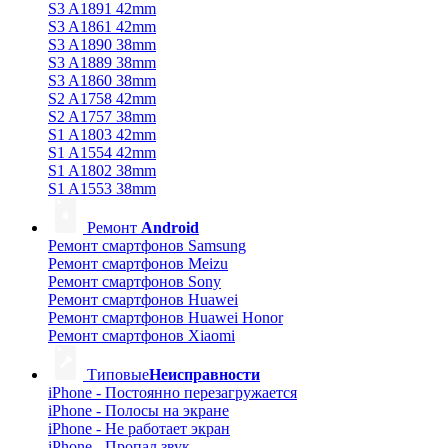
S3 A1891 42mm
S3 A1861 42mm
S3 A1890 38mm
S3 A1889 38mm
S3 A1860 38mm
S2 A1758 42mm
S2 A1757 38mm
S1 A1803 42mm
S1 A1554 42mm
S1 A1802 38mm
S1 A1553 38mm
Ремонт
Android
Ремонт смартфонов Samsung
Ремонт смартфонов Meizu
Ремонт смартфонов Sony
Ремонт смартфонов Huawei
Ремонт смартфонов Huawei Honor
Ремонт смартфонов Xiaomi
Типовые
Неисправности
iPhone - Постоянно перезагружается
iPhone - Полосы на экране
iPhone - Не работает экран
iPhone - Пропал звук