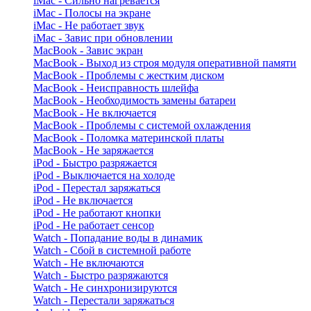
iMac - Сильно нагревается
iMac - Полосы на экране
iMac - Не работает звук
iMac - Завис при обновлении
MacBook - Завис экран
MacBook - Выход из строя модуля оперативной памяти
MacBook - Проблемы с жестким диском
MacBook - Неисправность шлейфа
MacBook - Необходимость замены батареи
MacBook - Не включается
MacBook - Проблемы с системой охлаждения
MacBook - Поломка материнской платы
MacBook - Не заряжается
iPod - Быстро разряжается
iPod - Выключается на холоде
iPod - Перестал заряжаться
iPod - Не включается
iPod - Не работают кнопки
iPod - Не работает сенсор
Watch - Попадание воды в динамик
Watch - Сбой в системной работе
Watch - Не включаются
Watch - Быстро разряжаются
Watch - Не синхронизируются
Watch - Перестали заряжаться