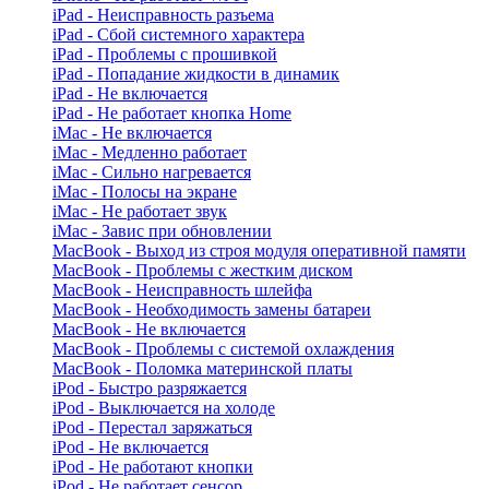
iPad - Неисправность разъема
iPad - Сбой системного характера
iPad - Проблемы с прошивкой
iPad - Попадание жидкости в динамик
iPad - Не включается
iPad - Не работает кнопка Home
iMac - Не включается
iMac - Медленно работает
iMac - Сильно нагревается
iMac - Полосы на экране
iMac - Не работает звук
iMac - Завис при обновлении
MacBook - Выход из строя модуля оперативной памяти
MacBook - Проблемы с жестким диском
MacBook - Неисправность шлейфа
MacBook - Необходимость замены батареи
MacBook - Не включается
MacBook - Проблемы с системой охлаждения
MacBook - Поломка материнской платы
iPod - Быстро разряжается
iPod - Выключается на холоде
iPod - Перестал заряжаться
iPod - Не включается
iPod - Не работают кнопки
iPod - Не работает сенсор