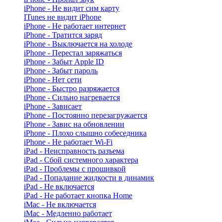
iPhone - Не видит сим карту
ITunes не видит iPhone
iPhone - Не работает интернет
iPhone - Тратится заряд
iPhone - Выключается на холоде
iPhone - Перестал заряжаться
iPhone - Забыт Apple ID
iPhone - Забыт пароль
iPhone - Нет сети
iPhone - Быстро разряжается
iPhone - Сильно нагревается
iPhone - Зависает
iPhone - Постоянно перезагружается
iPhone - Завис на обновлении
iPhone - Плохо слышно собеседника
iPhone - Не работает Wi-Fi
iPad - Неисправность разъема
iPad - Сбой системного характера
iPad - Проблемы с прошивкой
iPad - Попадание жидкости в динамик
iPad - Не включается
iPad - Не работает кнопка Home
iMac - Не включается
iMac - Медленно работает