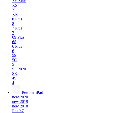
XS Max
XS
X
XR
8 Plus
8
7 Plus
7
6S Plus
6S
6 Plus
6
5S
5C
5
SE 2020
SE
4S
4
Ремонт
iPad
new 2020
new 2019
new 2018
Pro 9.7