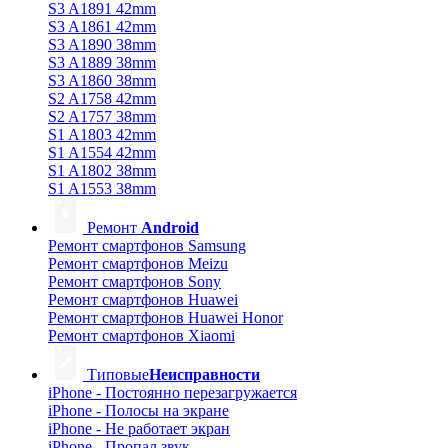
S3 A1891 42mm
S3 A1861 42mm
S3 A1890 38mm
S3 A1889 38mm
S3 A1860 38mm
S2 A1758 42mm
S2 A1757 38mm
S1 A1803 42mm
S1 A1554 42mm
S1 A1802 38mm
S1 A1553 38mm
Ремонт
Android
Ремонт смартфонов Samsung
Ремонт смартфонов Meizu
Ремонт смартфонов Sony
Ремонт смартфонов Huawei
Ремонт смартфонов Huawei Honor
Ремонт смартфонов Xiaomi
Типовые
Неисправности
iPhone - Постоянно перезагружается
iPhone - Полосы на экране
iPhone - Не работает экран
iPhone - Пропал звук