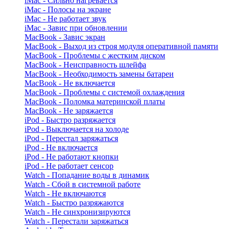
iMac - Сильно нагревается
iMac - Полосы на экране
iMac - Не работает звук
iMac - Завис при обновлении
MacBook - Завис экран
MacBook - Выход из строя модуля оперативной памяти
MacBook - Проблемы с жестким диском
MacBook - Неисправность шлейфа
MacBook - Необходимость замены батареи
MacBook - Не включается
MacBook - Проблемы с системой охлаждения
MacBook - Поломка материнской платы
MacBook - Не заряжается
iPod - Быстро разряжается
iPod - Выключается на холоде
iPod - Перестал заряжаться
iPod - Не включается
iPod - Не работают кнопки
iPod - Не работает сенсор
Watch - Попадание воды в динамик
Watch - Сбой в системной работе
Watch - Не включаются
Watch - Быстро разряжаются
Watch - Не синхронизируются
Watch - Перестали заряжаться