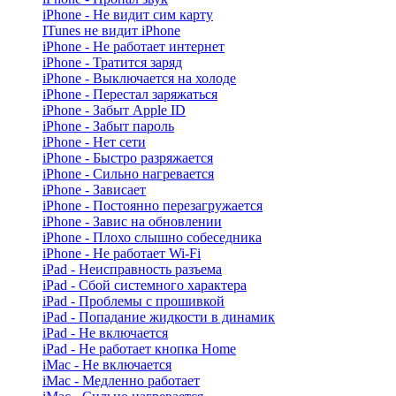
iPhone - Не видит сим карту
ITunes не видит iPhone
iPhone - Не работает интернет
iPhone - Тратится заряд
iPhone - Выключается на холоде
iPhone - Перестал заряжаться
iPhone - Забыт Apple ID
iPhone - Забыт пароль
iPhone - Нет сети
iPhone - Быстро разряжается
iPhone - Сильно нагревается
iPhone - Зависает
iPhone - Постоянно перезагружается
iPhone - Завис на обновлении
iPhone - Плохо слышно собеседника
iPhone - Не работает Wi-Fi
iPad - Неисправность разъема
iPad - Сбой системного характера
iPad - Проблемы с прошивкой
iPad - Попадание жидкости в динамик
iPad - Не включается
iPad - Не работает кнопка Home
iMac - Не включается
iMac - Медленно работает