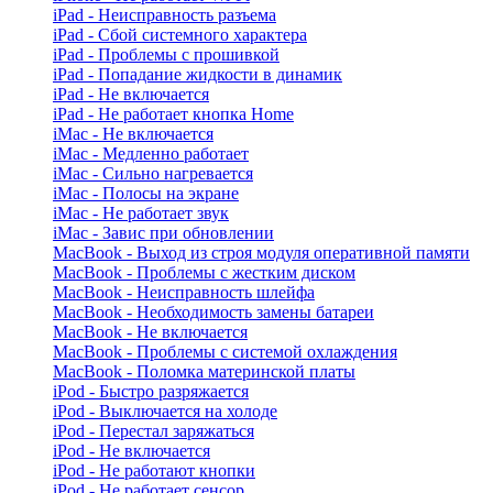
iPad - Неисправность разъема
iPad - Сбой системного характера
iPad - Проблемы с прошивкой
iPad - Попадание жидкости в динамик
iPad - Не включается
iPad - Не работает кнопка Home
iMac - Не включается
iMac - Медленно работает
iMac - Сильно нагревается
iMac - Полосы на экране
iMac - Не работает звук
iMac - Завис при обновлении
MacBook - Выход из строя модуля оперативной памяти
MacBook - Проблемы с жестким диском
MacBook - Неисправность шлейфа
MacBook - Необходимость замены батареи
MacBook - Не включается
MacBook - Проблемы с системой охлаждения
MacBook - Поломка материнской платы
iPod - Быстро разряжается
iPod - Выключается на холоде
iPod - Перестал заряжаться
iPod - Не включается
iPod - Не работают кнопки
iPod - Не работает сенсор