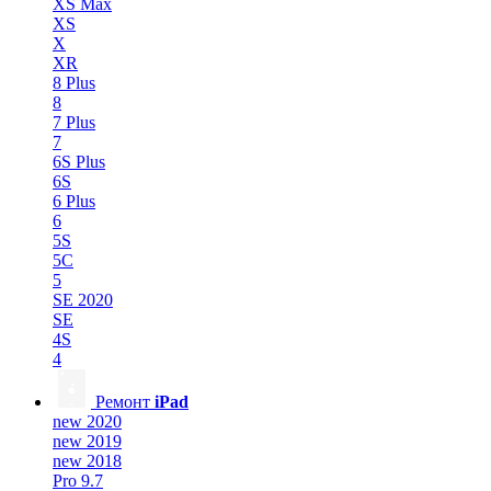
XS Max
XS
X
XR
8 Plus
8
7 Plus
7
6S Plus
6S
6 Plus
6
5S
5C
5
SE 2020
SE
4S
4
Ремонт
iPad
new 2020
new 2019
new 2018
Pro 9.7