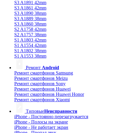
S3 A1891 42mm
S3 A1861 42mm
S3 A1890 38mm
S3 A1889 38mm
S3 A1860 38mm
S2 A1758 42mm
S2 A1757 38mm
S1 A1803 42mm
S1 A1554 42mm
S1 A1802 38mm
S1 A1553 38mm
Ремонт
Android
Ремонт смартфонов Samsung
Ремонт смартфонов Meizu
Ремонт смартфонов Sony
Ремонт смартфонов Huawei
Ремонт смартфонов Huawei Honor
Ремонт смартфонов Xiaomi
Типовые
Неисправности
iPhone - Постоянно перезагружается
iPhone - Полосы на экране
iPhone - Не работает экран
iPhone - Пропал звук