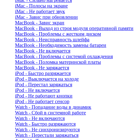
iMac - Сильно нагревается
iMac - Полосы на экране
iMac - Не работает звук
iMac - Завис при обновлении
MacBook - Завис экран
MacBook - Выход из строя модуля оперативной памяти
MacBook - Проблемы с жестким диском
MacBook - Неисправность шлейфа
MacBook - Необходимость замены батареи
MacBook - Не включается
MacBook - Проблемы с системой охлаждения
MacBook - Поломка материнской платы
MacBook - Не заряжается
iPod - Быстро разряжается
iPod - Выключается на холоде
iPod - Перестал заряжаться
iPod - Не включается
iPod - Не работают кнопки
iPod - Не работает сенсор
Watch - Попадание воды в динамик
Watch - Сбой в системной работе
Watch - Не включаются
Watch - Быстро разряжаются
Watch - Не синхронизируются
Watch - Перестали заряжаться