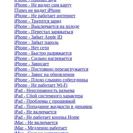
iPhone - Не видит сим карту
ITunes не видит iPhone
iPhone - Не работает интернет
iPhone - Тратится заряд
iPhone - Выключается на холоде
iPhone - Перестал заряжаться
iPhone - Забыт Apple ID
iPhone - Забыт пароль
iPhone - Нет сети
iPhone - Быстро разряжается
iPhone - Сильно нагревается
iPhone - Зависает
iPhone - Постоянно перезагружается
iPhone - Завис на обновлении
iPhone - Плохо слышно собеседника
iPhone - Не работает Wi-Fi
iPad - Неисправность разъема
iPad - Сбой системного характера
iPad - Проблемы с прошивкой
iPad - Попадание жидкости в динамик
iPad - Не включается
iPad - Не работает кнопка Home
iMac - Не включается
iMac - Медленно работает