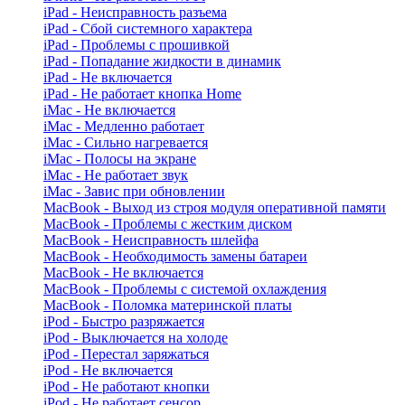
iPad - Неисправность разъема
iPad - Сбой системного характера
iPad - Проблемы с прошивкой
iPad - Попадание жидкости в динамик
iPad - Не включается
iPad - Не работает кнопка Home
iMac - Не включается
iMac - Медленно работает
iMac - Сильно нагревается
iMac - Полосы на экране
iMac - Не работает звук
iMac - Завис при обновлении
MacBook - Выход из строя модуля оперативной памяти
MacBook - Проблемы с жестким диском
MacBook - Неисправность шлейфа
MacBook - Необходимость замены батареи
MacBook - Не включается
MacBook - Проблемы с системой охлаждения
MacBook - Поломка материнской платы
iPod - Быстро разряжается
iPod - Выключается на холоде
iPod - Перестал заряжаться
iPod - Не включается
iPod - Не работают кнопки
iPod - Не работает сенсор