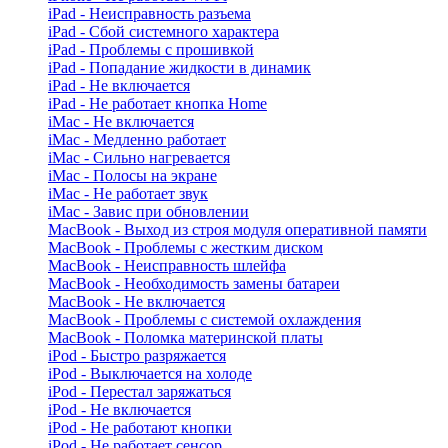
iPad - Неисправность разъема
iPad - Сбой системного характера
iPad - Проблемы с прошивкой
iPad - Попадание жидкости в динамик
iPad - Не включается
iPad - Не работает кнопка Home
iMac - Не включается
iMac - Медленно работает
iMac - Сильно нагревается
iMac - Полосы на экране
iMac - Не работает звук
iMac - Завис при обновлении
MacBook - Выход из строя модуля оперативной памяти
MacBook - Проблемы с жестким диском
MacBook - Неисправность шлейфа
MacBook - Необходимость замены батареи
MacBook - Не включается
MacBook - Проблемы с системой охлаждения
MacBook - Поломка материнской платы
iPod - Быстро разряжается
iPod - Выключается на холоде
iPod - Перестал заряжаться
iPod - Не включается
iPod - Не работают кнопки
iPod - Не работает сенсор