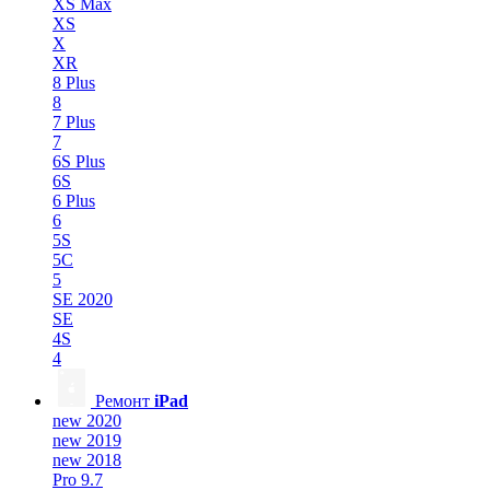
XS Max
XS
X
XR
8 Plus
8
7 Plus
7
6S Plus
6S
6 Plus
6
5S
5C
5
SE 2020
SE
4S
4
Ремонт
iPad
new 2020
new 2019
new 2018
Pro 9.7