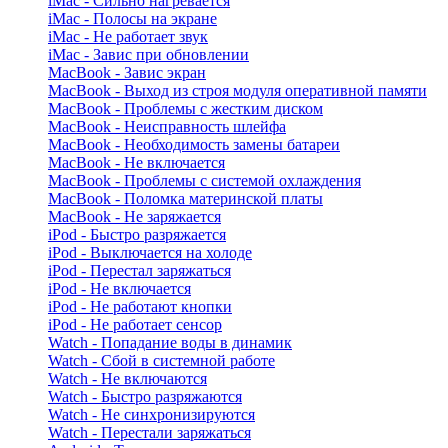
iMac - Сильно нагревается
iMac - Полосы на экране
iMac - Не работает звук
iMac - Завис при обновлении
MacBook - Завис экран
MacBook - Выход из строя модуля оперативной памяти
MacBook - Проблемы с жестким диском
MacBook - Неисправность шлейфа
MacBook - Необходимость замены батареи
MacBook - Не включается
MacBook - Проблемы с системой охлаждения
MacBook - Поломка материнской платы
MacBook - Не заряжается
iPod - Быстро разряжается
iPod - Выключается на холоде
iPod - Перестал заряжаться
iPod - Не включается
iPod - Не работают кнопки
iPod - Не работает сенсор
Watch - Попадание воды в динамик
Watch - Сбой в системной работе
Watch - Не включаются
Watch - Быстро разряжаются
Watch - Не синхронизируются
Watch - Перестали заряжаться