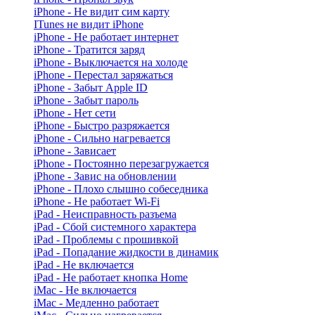
iPhone - Не видит сим карту
ITunes не видит iPhone
iPhone - Не работает интернет
iPhone - Тратится заряд
iPhone - Выключается на холоде
iPhone - Перестал заряжаться
iPhone - Забыт Apple ID
iPhone - Забыт пароль
iPhone - Нет сети
iPhone - Быстро разряжается
iPhone - Сильно нагревается
iPhone - Зависает
iPhone - Постоянно перезагружается
iPhone - Завис на обновлении
iPhone - Плохо слышно собеседника
iPhone - Не работает Wi-Fi
iPad - Неисправность разъема
iPad - Сбой системного характера
iPad - Проблемы с прошивкой
iPad - Попадание жидкости в динамик
iPad - Не включается
iPad - Не работает кнопка Home
iMac - Не включается
iMac - Медленно работает