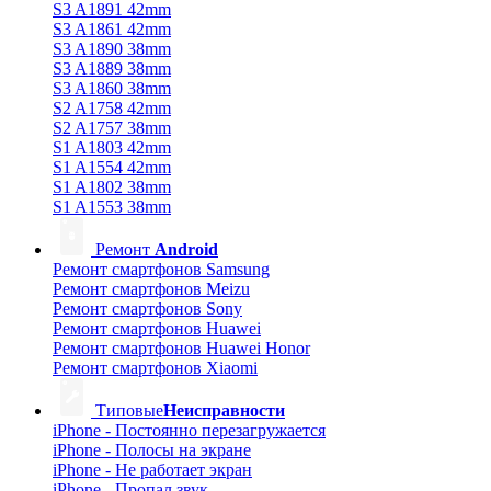
S3 A1891 42mm
S3 A1861 42mm
S3 A1890 38mm
S3 A1889 38mm
S3 A1860 38mm
S2 A1758 42mm
S2 A1757 38mm
S1 A1803 42mm
S1 A1554 42mm
S1 A1802 38mm
S1 A1553 38mm
Ремонт
Android
Ремонт смартфонов Samsung
Ремонт смартфонов Meizu
Ремонт смартфонов Sony
Ремонт смартфонов Huawei
Ремонт смартфонов Huawei Honor
Ремонт смартфонов Xiaomi
Типовые
Неисправности
iPhone - Постоянно перезагружается
iPhone - Полосы на экране
iPhone - Не работает экран
iPhone - Пропал звук