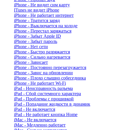
iPhone - Не видит сим карту
ITunes не видит iPhone
iPhone - Не работает интернет
iPhone - Тратится заряд
iPhone - Выключается на холоде
iPhone - Перестал заряжаться
iPhone - Забыт Apple ID
iPhone - Забыт пароль
iPhone - Нет сети
iPhone - Быстро разряжается
iPhone - Сильно нагревается
iPhone - Зависает
iPhone - Постоянно перезагружается
iPhone - Завис на обновлении
iPhone - Плохо слышно собеседника
iPhone - Не работает Wi-Fi
iPad - Неисправность разъема
iPad - Сбой системного характера
iPad - Проблемы с прошивкой
iPad - Попадание жидкости в динамик
iPad - Не включается
iPad - Не работает кнопка Home
iMac - Не включается
iMac - Медленно работает