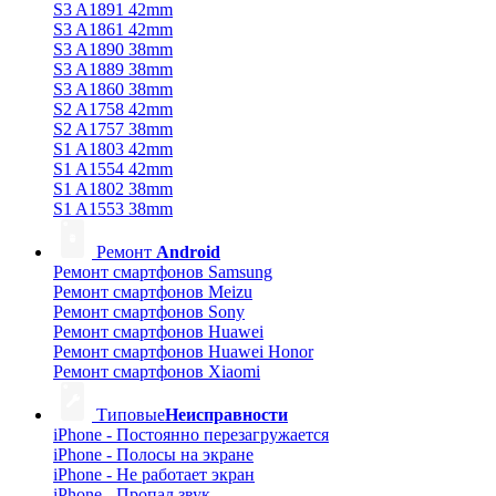
S3 A1891 42mm
S3 A1861 42mm
S3 A1890 38mm
S3 A1889 38mm
S3 A1860 38mm
S2 A1758 42mm
S2 A1757 38mm
S1 A1803 42mm
S1 A1554 42mm
S1 A1802 38mm
S1 A1553 38mm
Ремонт
Android
Ремонт смартфонов Samsung
Ремонт смартфонов Meizu
Ремонт смартфонов Sony
Ремонт смартфонов Huawei
Ремонт смартфонов Huawei Honor
Ремонт смартфонов Xiaomi
Типовые
Неисправности
iPhone - Постоянно перезагружается
iPhone - Полосы на экране
iPhone - Не работает экран
iPhone - Пропал звук