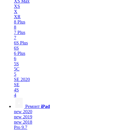
XS Max
XS
X
XR
8 Plus
8
7 Plus
7
6S Plus
6S
6 Plus
6
5S
5C
5
SE 2020
SE
4S
4
Ремонт
iPad
new 2020
new 2019
new 2018
Pro 9.7