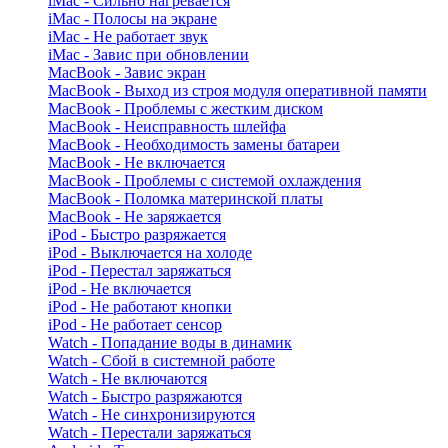
iMac - Сильно нагревается
iMac - Полосы на экране
iMac - Не работает звук
iMac - Завис при обновлении
MacBook - Завис экран
MacBook - Выход из строя модуля оперативной памяти
MacBook - Проблемы с жестким диском
MacBook - Неисправность шлейфа
MacBook - Необходимость замены батареи
MacBook - Не включается
MacBook - Проблемы с системой охлаждения
MacBook - Поломка материнской платы
MacBook - Не заряжается
iPod - Быстро разряжается
iPod - Выключается на холоде
iPod - Перестал заряжаться
iPod - Не включается
iPod - Не работают кнопки
iPod - Не работает сенсор
Watch - Попадание воды в динамик
Watch - Сбой в системной работе
Watch - Не включаются
Watch - Быстро разряжаются
Watch - Не синхронизируются
Watch - Перестали заряжаться