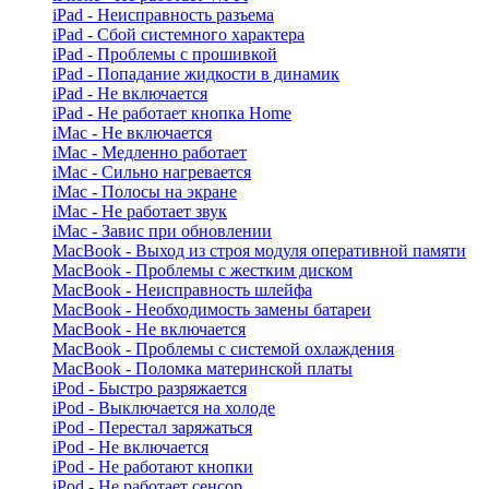
iPad - Неисправность разъема
iPad - Сбой системного характера
iPad - Проблемы с прошивкой
iPad - Попадание жидкости в динамик
iPad - Не включается
iPad - Не работает кнопка Home
iMac - Не включается
iMac - Медленно работает
iMac - Сильно нагревается
iMac - Полосы на экране
iMac - Не работает звук
iMac - Завис при обновлении
MacBook - Выход из строя модуля оперативной памяти
MacBook - Проблемы с жестким диском
MacBook - Неисправность шлейфа
MacBook - Необходимость замены батареи
MacBook - Не включается
MacBook - Проблемы с системой охлаждения
MacBook - Поломка материнской платы
iPod - Быстро разряжается
iPod - Выключается на холоде
iPod - Перестал заряжаться
iPod - Не включается
iPod - Не работают кнопки
iPod - Не работает сенсор