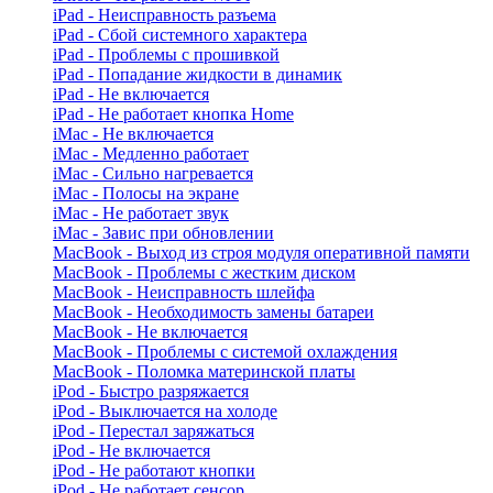
iPad - Неисправность разъема
iPad - Сбой системного характера
iPad - Проблемы с прошивкой
iPad - Попадание жидкости в динамик
iPad - Не включается
iPad - Не работает кнопка Home
iMac - Не включается
iMac - Медленно работает
iMac - Сильно нагревается
iMac - Полосы на экране
iMac - Не работает звук
iMac - Завис при обновлении
MacBook - Выход из строя модуля оперативной памяти
MacBook - Проблемы с жестким диском
MacBook - Неисправность шлейфа
MacBook - Необходимость замены батареи
MacBook - Не включается
MacBook - Проблемы с системой охлаждения
MacBook - Поломка материнской платы
iPod - Быстро разряжается
iPod - Выключается на холоде
iPod - Перестал заряжаться
iPod - Не включается
iPod - Не работают кнопки
iPod - Не работает сенсор