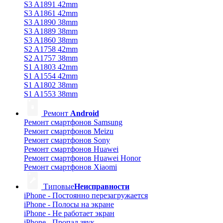
S3 A1891 42mm
S3 A1861 42mm
S3 A1890 38mm
S3 A1889 38mm
S3 A1860 38mm
S2 A1758 42mm
S2 A1757 38mm
S1 A1803 42mm
S1 A1554 42mm
S1 A1802 38mm
S1 A1553 38mm
Ремонт
Android
Ремонт смартфонов Samsung
Ремонт смартфонов Meizu
Ремонт смартфонов Sony
Ремонт смартфонов Huawei
Ремонт смартфонов Huawei Honor
Ремонт смартфонов Xiaomi
Типовые
Неисправности
iPhone - Постоянно перезагружается
iPhone - Полосы на экране
iPhone - Не работает экран
iPhone - Пропал звук