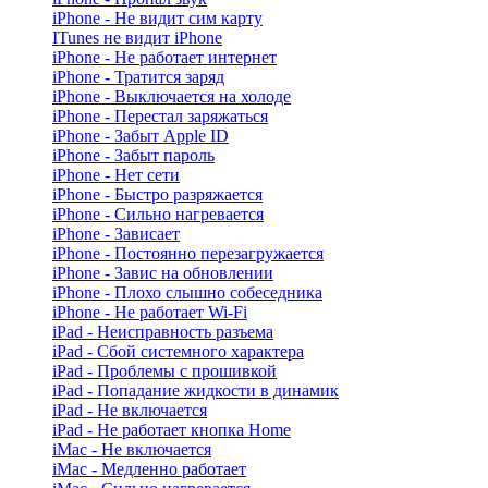
iPhone - Не видит сим карту
ITunes не видит iPhone
iPhone - Не работает интернет
iPhone - Тратится заряд
iPhone - Выключается на холоде
iPhone - Перестал заряжаться
iPhone - Забыт Apple ID
iPhone - Забыт пароль
iPhone - Нет сети
iPhone - Быстро разряжается
iPhone - Сильно нагревается
iPhone - Зависает
iPhone - Постоянно перезагружается
iPhone - Завис на обновлении
iPhone - Плохо слышно собеседника
iPhone - Не работает Wi-Fi
iPad - Неисправность разъема
iPad - Сбой системного характера
iPad - Проблемы с прошивкой
iPad - Попадание жидкости в динамик
iPad - Не включается
iPad - Не работает кнопка Home
iMac - Не включается
iMac - Медленно работает