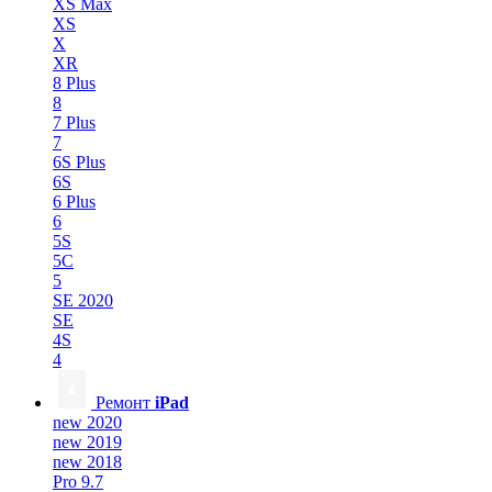
XS Max
XS
X
XR
8 Plus
8
7 Plus
7
6S Plus
6S
6 Plus
6
5S
5C
5
SE 2020
SE
4S
4
Ремонт
iPad
new 2020
new 2019
new 2018
Pro 9.7