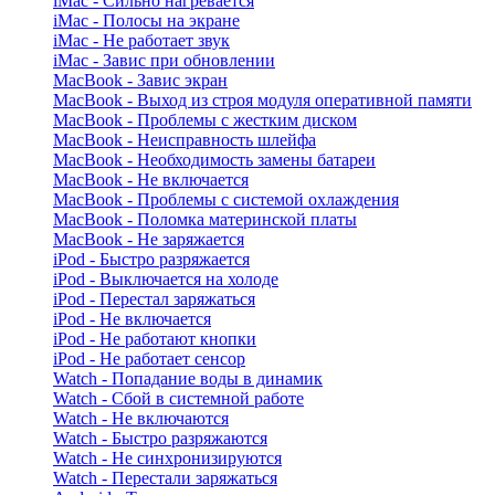
iMac - Сильно нагревается
iMac - Полосы на экране
iMac - Не работает звук
iMac - Завис при обновлении
MacBook - Завис экран
MacBook - Выход из строя модуля оперативной памяти
MacBook - Проблемы с жестким диском
MacBook - Неисправность шлейфа
MacBook - Необходимость замены батареи
MacBook - Не включается
MacBook - Проблемы с системой охлаждения
MacBook - Поломка материнской платы
MacBook - Не заряжается
iPod - Быстро разряжается
iPod - Выключается на холоде
iPod - Перестал заряжаться
iPod - Не включается
iPod - Не работают кнопки
iPod - Не работает сенсор
Watch - Попадание воды в динамик
Watch - Сбой в системной работе
Watch - Не включаются
Watch - Быстро разряжаются
Watch - Не синхронизируются
Watch - Перестали заряжаться