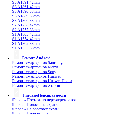
S3 A1891 42mm
S3 A1861 42mm
S3 A1890 38mm
S3 A1889 38mm
S3 A1860 38mm
S2 A1758 42mm
S2 A1757 38mm
S1 A1803 42mm
S1 A1554 42mm
S1 A1802 38mm
S1 A1553 38mm
Ремонт
Android
Ремонт смартфонов Samsung
Ремонт смартфонов Meizu
Ремонт смартфонов Sony
Ремонт смартфонов Huawei
Ремонт смартфонов Huawei Honor
Ремонт смартфонов Xiaomi
Типовые
Неисправности
iPhone - Постоянно перезагружается
iPhone - Полосы на экране
iPhone - Не работает экран
iPhone - Пропал звук