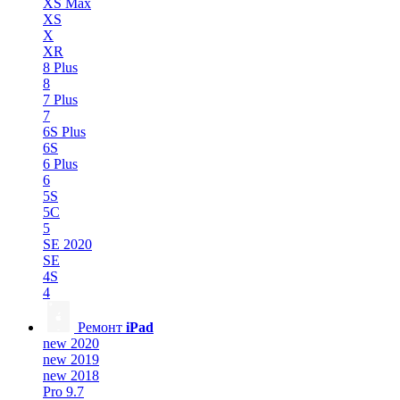
XS Max
XS
X
XR
8 Plus
8
7 Plus
7
6S Plus
6S
6 Plus
6
5S
5C
5
SE 2020
SE
4S
4
Ремонт
iPad
new 2020
new 2019
new 2018
Pro 9.7