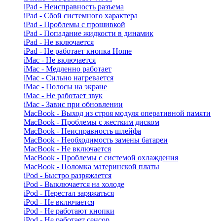
iPad - Неисправность разъема
iPad - Сбой системного характера
iPad - Проблемы с прошивкой
iPad - Попадание жидкости в динамик
iPad - Не включается
iPad - Не работает кнопка Home
iMac - Не включается
iMac - Медленно работает
iMac - Сильно нагревается
iMac - Полосы на экране
iMac - Не работает звук
iMac - Завис при обновлении
MacBook - Выход из строя модуля оперативной памяти
MacBook - Проблемы с жестким диском
MacBook - Неисправность шлейфа
MacBook - Необходимость замены батареи
MacBook - Не включается
MacBook - Проблемы с системой охлаждения
MacBook - Поломка материнской платы
iPod - Быстро разряжается
iPod - Выключается на холоде
iPod - Перестал заряжаться
iPod - Не включается
iPod - Не работают кнопки
iPod - Не работает сенсор