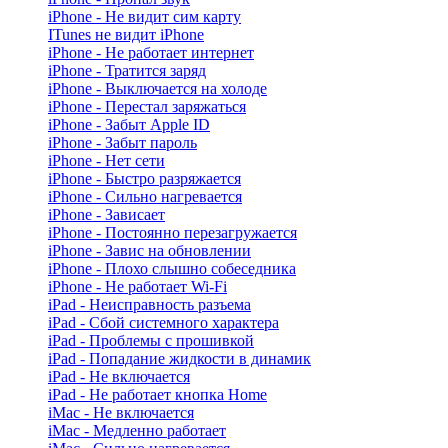
iPhone - Не видит сим карту
ITunes не видит iPhone
iPhone - Не работает интернет
iPhone - Тратится заряд
iPhone - Выключается на холоде
iPhone - Перестал заряжаться
iPhone - Забыт Apple ID
iPhone - Забыт пароль
iPhone - Нет сети
iPhone - Быстро разряжается
iPhone - Сильно нагревается
iPhone - Зависает
iPhone - Постоянно перезагружается
iPhone - Завис на обновлении
iPhone - Плохо слышно собеседника
iPhone - Не работает Wi-Fi
iPad - Неисправность разъема
iPad - Сбой системного характера
iPad - Проблемы с прошивкой
iPad - Попадание жидкости в динамик
iPad - Не включается
iPad - Не работает кнопка Home
iMac - Не включается
iMac - Медленно работает