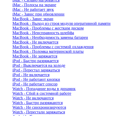
iMac - Сильно нагревается
iMac - Полосы на экране
iMac - Не работает звук
iMac - Завис при обновлении
MacBook - Завис экран
MacBook - Выход из строя модуля оперативной памяти
MacBook - Проблемы с жестким диском
MacBook - Неисправность шлейфа
MacBook - Необходимость замены батареи
MacBook - Не включается
MacBook - Проблемы с системой охлаждения
MacBook - Поломка материнской платы
MacBook - Не заряжается
iPod - Быстро разряжается
iPod - Выключается на холоде
iPod - Перестал заряжаться
iPod - Не включается
iPod - Не работают кнопки
iPod - Не работает сенсор
Watch - Попадание воды в динамик
Watch - Сбой в системной работе
Watch - Не включаются
Watch - Быстро разряжаются
Watch - Не синхронизируются
Watch - Перестали заряжаться