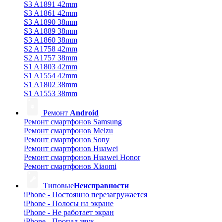
S3 A1891 42mm
S3 A1861 42mm
S3 A1890 38mm
S3 A1889 38mm
S3 A1860 38mm
S2 A1758 42mm
S2 A1757 38mm
S1 A1803 42mm
S1 A1554 42mm
S1 A1802 38mm
S1 A1553 38mm
Ремонт
Android
Ремонт смартфонов Samsung
Ремонт смартфонов Meizu
Ремонт смартфонов Sony
Ремонт смартфонов Huawei
Ремонт смартфонов Huawei Honor
Ремонт смартфонов Xiaomi
Типовые
Неисправности
iPhone - Постоянно перезагружается
iPhone - Полосы на экране
iPhone - Не работает экран
iPhone - Пропал звук