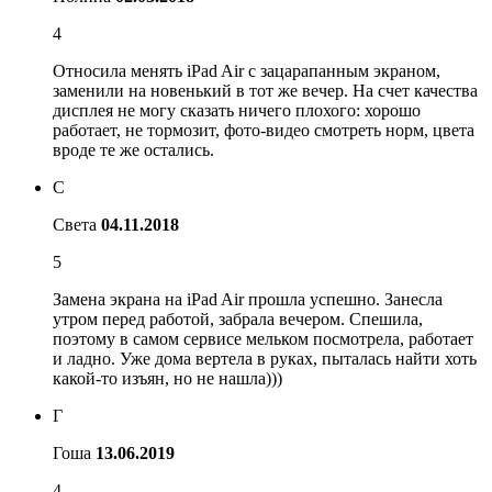
4
Относила менять iPad Air с зацарапанным экраном,
заменили на новенький в тот же вечер. На счет качества
дисплея не могу сказать ничего плохого: хорошо
работает, не тормозит, фото-видео смотреть норм, цвета
вроде те же остались.
С
Света
04.11.2018
5
Замена экрана на iPad Air прошла успешно. Занесла
утром перед работой, забрала вечером. Спешила,
поэтому в самом сервисе мельком посмотрела, работает
и ладно. Уже дома вертела в руках, пыталась найти хоть
какой-то изъян, но не нашла)))
Г
Гоша
13.06.2019
4