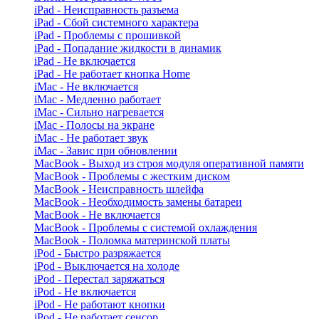
iPad - Неисправность разъема
iPad - Сбой системного характера
iPad - Проблемы с прошивкой
iPad - Попадание жидкости в динамик
iPad - Не включается
iPad - Не работает кнопка Home
iMac - Не включается
iMac - Медленно работает
iMac - Сильно нагревается
iMac - Полосы на экране
iMac - Не работает звук
iMac - Завис при обновлении
MacBook - Выход из строя модуля оперативной памяти
MacBook - Проблемы с жестким диском
MacBook - Неисправность шлейфа
MacBook - Необходимость замены батареи
MacBook - Не включается
MacBook - Проблемы с системой охлаждения
MacBook - Поломка материнской платы
iPod - Быстро разряжается
iPod - Выключается на холоде
iPod - Перестал заряжаться
iPod - Не включается
iPod - Не работают кнопки
iPod - Не работает сенсор