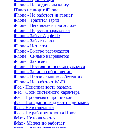
iPhone - Не видит сим карту
ITunes не видит iPhone
iPhone - Не работает интернет
iPhone - Тратится заряд
iPhone - Выключается на холоде
iPhone - Перестал заряжаться
iPhone - Забыт Apple ID
iPhone - Забыт пароль
iPhone - Нет сети
iPhone - Быстро разряжается
iPhone - Сильно нагревается
iPhone - Зависает
iPhone - Постоянно перезагружается
iPhone - Завис на обновлении
iPhone - Плохо слышно собеседника
iPhone - Не работает Wi-Fi
iPad - Неисправность разъема
iPad - Сбой системного характера
iPad - Проблемы с прошивкой
iPad - Попадание жидкости в динамик
iPad - Не включается
iPad - Не работает кнопка Home
iMac - Не включается
iMac - Медленно работает