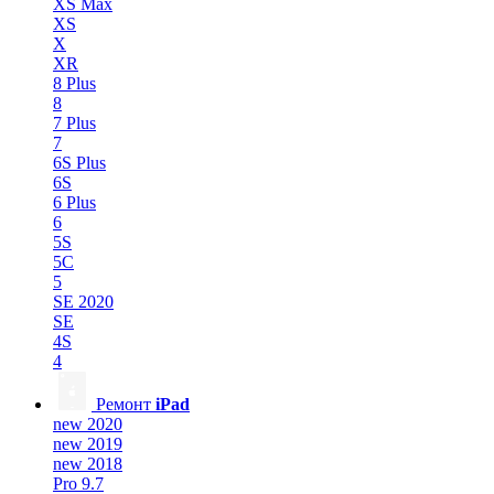
XS Max
XS
X
XR
8 Plus
8
7 Plus
7
6S Plus
6S
6 Plus
6
5S
5C
5
SE 2020
SE
4S
4
Ремонт
iPad
new 2020
new 2019
new 2018
Pro 9.7