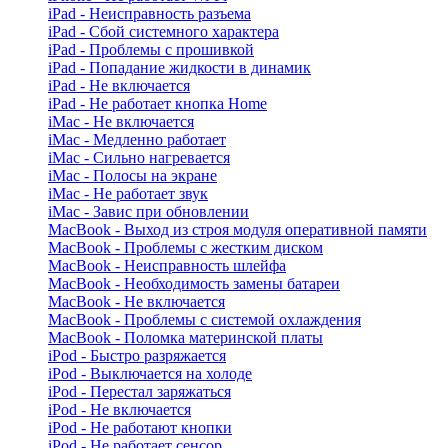
iPad - Неисправность разъема
iPad - Сбой системного характера
iPad - Проблемы с прошивкой
iPad - Попадание жидкости в динамик
iPad - Не включается
iPad - Не работает кнопка Home
iMac - Не включается
iMac - Медленно работает
iMac - Сильно нагревается
iMac - Полосы на экране
iMac - Не работает звук
iMac - Завис при обновлении
MacBook - Выход из строя модуля оперативной памяти
MacBook - Проблемы с жестким диском
MacBook - Неисправность шлейфа
MacBook - Необходимость замены батареи
MacBook - Не включается
MacBook - Проблемы с системой охлаждения
MacBook - Поломка материнской платы
iPod - Быстро разряжается
iPod - Выключается на холоде
iPod - Перестал заряжаться
iPod - Не включается
iPod - Не работают кнопки
iPod - Не работает сенсор