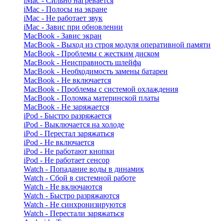
iMac - Сильно нагревается
iMac - Полосы на экране
iMac - Не работает звук
iMac - Завис при обновлении
MacBook - Завис экран
MacBook - Выход из строя модуля оперативной памяти
MacBook - Проблемы с жестким диском
MacBook - Неисправность шлейфа
MacBook - Необходимость замены батареи
MacBook - Не включается
MacBook - Проблемы с системой охлаждения
MacBook - Поломка материнской платы
MacBook - Не заряжается
iPod - Быстро разряжается
iPod - Выключается на холоде
iPod - Перестал заряжаться
iPod - Не включается
iPod - Не работают кнопки
iPod - Не работает сенсор
Watch - Попадание воды в динамик
Watch - Сбой в системной работе
Watch - Не включаются
Watch - Быстро разряжаются
Watch - Не синхронизируются
Watch - Перестали заряжаться