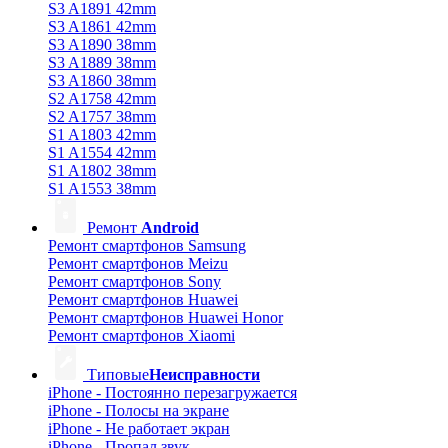
S3 A1891 42mm
S3 A1861 42mm
S3 A1890 38mm
S3 A1889 38mm
S3 A1860 38mm
S2 A1758 42mm
S2 A1757 38mm
S1 A1803 42mm
S1 A1554 42mm
S1 A1802 38mm
S1 A1553 38mm
Ремонт
Android
Ремонт смартфонов Samsung
Ремонт смартфонов Meizu
Ремонт смартфонов Sony
Ремонт смартфонов Huawei
Ремонт смартфонов Huawei Honor
Ремонт смартфонов Xiaomi
Типовые
Неисправности
iPhone - Постоянно перезагружается
iPhone - Полосы на экране
iPhone - Не работает экран
iPhone - Пропал звук