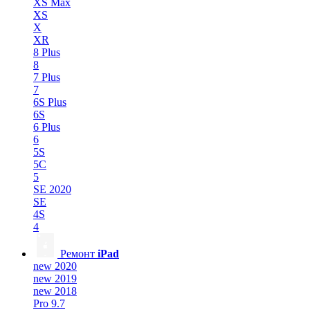
XS Max
XS
X
XR
8 Plus
8
7 Plus
7
6S Plus
6S
6 Plus
6
5S
5C
5
SE 2020
SE
4S
4
Ремонт
iPad
new 2020
new 2019
new 2018
Pro 9.7