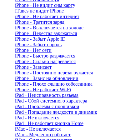
iPhone - Не видит сим карту
ITunes не видит iPhone
iPhone - Не работает интернет
iPhone - Тратится заряд
iPhone - Выключается на холоде
iPhone - Перестал заряжаться
iPhone - Забыт Apple ID
iPhone - Забыт пароль
iPhone - Нет сети
iPhone - Быстро разряжается
iPhone - Сильно нагревается
iPhone - Зависает
iPhone - Постоянно перезагружается
iPhone - Завис на обновлении
iPhone - Плохо слышно собеседника
iPhone - Не работает Wi-Fi
iPad - Неисправность разъема
iPad - Сбой системного характера
iPad - Проблемы с прошивкой
iPad - Попадание жидкости в динамик
iPad - Не включается
iPad - Не работает кнопка Home
iMac - Не включается
iMac - Медленно работает