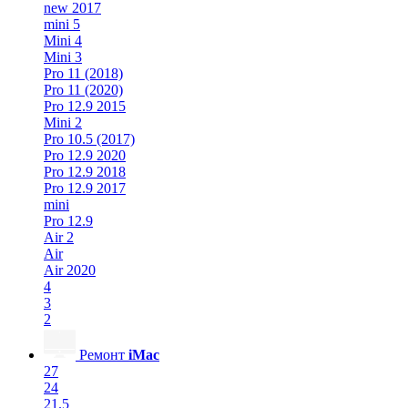
new 2017
mini 5
Mini 4
Mini 3
Pro 11 (2018)
Pro 11 (2020)
Pro 12.9 2015
Mini 2
Pro 10.5 (2017)
Pro 12.9 2020
Pro 12.9 2018
Pro 12.9 2017
mini
Pro 12.9
Air 2
Air
Air 2020
4
3
2
Ремонт
iMac
27
24
21.5