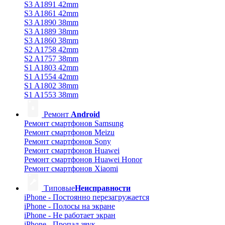
S3 A1891 42mm
S3 A1861 42mm
S3 A1890 38mm
S3 A1889 38mm
S3 A1860 38mm
S2 A1758 42mm
S2 A1757 38mm
S1 A1803 42mm
S1 A1554 42mm
S1 A1802 38mm
S1 A1553 38mm
Ремонт
Android
Ремонт смартфонов Samsung
Ремонт смартфонов Meizu
Ремонт смартфонов Sony
Ремонт смартфонов Huawei
Ремонт смартфонов Huawei Honor
Ремонт смартфонов Xiaomi
Типовые
Неисправности
iPhone - Постоянно перезагружается
iPhone - Полосы на экране
iPhone - Не работает экран
iPhone - Пропал звук