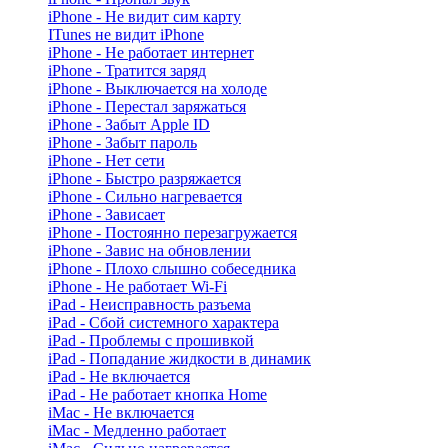
iPhone - Не видит сим карту
ITunes не видит iPhone
iPhone - Не работает интернет
iPhone - Тратится заряд
iPhone - Выключается на холоде
iPhone - Перестал заряжаться
iPhone - Забыт Apple ID
iPhone - Забыт пароль
iPhone - Нет сети
iPhone - Быстро разряжается
iPhone - Сильно нагревается
iPhone - Зависает
iPhone - Постоянно перезагружается
iPhone - Завис на обновлении
iPhone - Плохо слышно собеседника
iPhone - Не работает Wi-Fi
iPad - Неисправность разъема
iPad - Сбой системного характера
iPad - Проблемы с прошивкой
iPad - Попадание жидкости в динамик
iPad - Не включается
iPad - Не работает кнопка Home
iMac - Не включается
iMac - Медленно работает