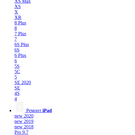
XS Max
XS
X
XR
8 Plus
8
7 Plus
7
6S Plus
6S
6 Plus
6
5S
5C
5
SE 2020
SE
4S
4
Ремонт
iPad
new 2020
new 2019
new 2018
Pro 9.7