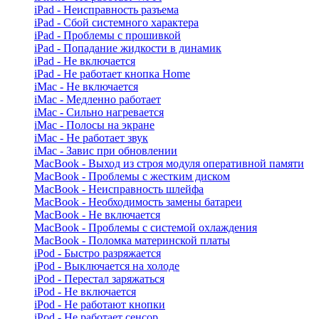
iPad - Неисправность разъема
iPad - Сбой системного характера
iPad - Проблемы с прошивкой
iPad - Попадание жидкости в динамик
iPad - Не включается
iPad - Не работает кнопка Home
iMac - Не включается
iMac - Медленно работает
iMac - Сильно нагревается
iMac - Полосы на экране
iMac - Не работает звук
iMac - Завис при обновлении
MacBook - Выход из строя модуля оперативной памяти
MacBook - Проблемы с жестким диском
MacBook - Неисправность шлейфа
MacBook - Необходимость замены батареи
MacBook - Не включается
MacBook - Проблемы с системой охлаждения
MacBook - Поломка материнской платы
iPod - Быстро разряжается
iPod - Выключается на холоде
iPod - Перестал заряжаться
iPod - Не включается
iPod - Не работают кнопки
iPod - Не работает сенсор