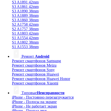
S3 A1891 42mm
S3 A1861 42mm
S3 A1890 38mm
S3 A1889 38mm
S3 A1860 38mm
S2 A1758 42mm
S2 A1757 38mm
S1 A1803 42mm
S1 A1554 42mm
S1 A1802 38mm
S1 A1553 38mm
Ремонт
Android
Ремонт смартфонов Samsung
Ремонт смартфонов Meizu
Ремонт смартфонов Sony
Ремонт смартфонов Huawei
Ремонт смартфонов Huawei Honor
Ремонт смартфонов Xiaomi
Типовые
Неисправности
iPhone - Постоянно перезагружается
iPhone - Полосы на экране
iPhone - Не работает экран
iPhone - Пропал звук