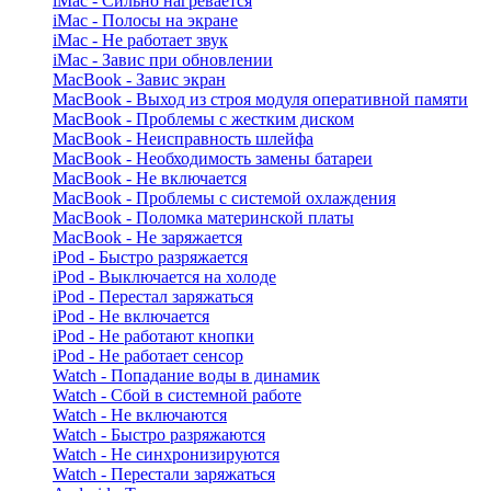
iMac - Сильно нагревается
iMac - Полосы на экране
iMac - Не работает звук
iMac - Завис при обновлении
MacBook - Завис экран
MacBook - Выход из строя модуля оперативной памяти
MacBook - Проблемы с жестким диском
MacBook - Неисправность шлейфа
MacBook - Необходимость замены батареи
MacBook - Не включается
MacBook - Проблемы с системой охлаждения
MacBook - Поломка материнской платы
MacBook - Не заряжается
iPod - Быстро разряжается
iPod - Выключается на холоде
iPod - Перестал заряжаться
iPod - Не включается
iPod - Не работают кнопки
iPod - Не работает сенсор
Watch - Попадание воды в динамик
Watch - Сбой в системной работе
Watch - Не включаются
Watch - Быстро разряжаются
Watch - Не синхронизируются
Watch - Перестали заряжаться