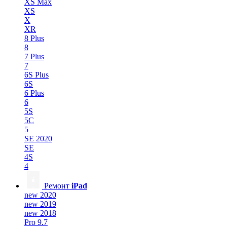
XS Max
XS
X
XR
8 Plus
8
7 Plus
7
6S Plus
6S
6 Plus
6
5S
5C
5
SE 2020
SE
4S
4
Ремонт
iPad
new 2020
new 2019
new 2018
Pro 9.7