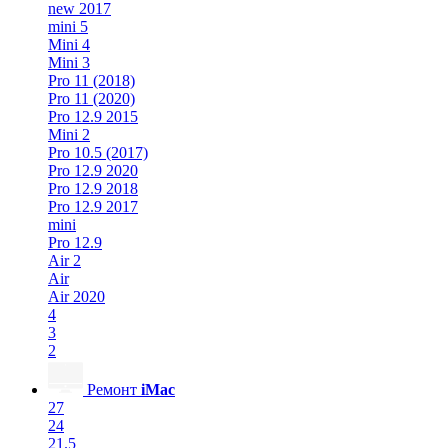
new 2017
mini 5
Mini 4
Mini 3
Pro 11 (2018)
Pro 11 (2020)
Pro 12.9 2015
Mini 2
Pro 10.5 (2017)
Pro 12.9 2020
Pro 12.9 2018
Pro 12.9 2017
mini
Pro 12.9
Air 2
Air
Air 2020
4
3
2
Ремонт
iMac
27
24
21.5