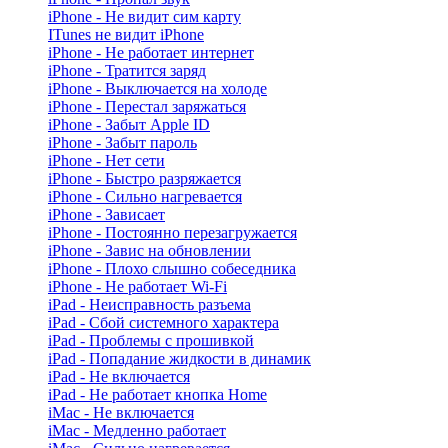
iPhone - Не видит сим карту
ITunes не видит iPhone
iPhone - Не работает интернет
iPhone - Тратится заряд
iPhone - Выключается на холоде
iPhone - Перестал заряжаться
iPhone - Забыт Apple ID
iPhone - Забыт пароль
iPhone - Нет сети
iPhone - Быстро разряжается
iPhone - Сильно нагревается
iPhone - Зависает
iPhone - Постоянно перезагружается
iPhone - Завис на обновлении
iPhone - Плохо слышно собеседника
iPhone - Не работает Wi-Fi
iPad - Неисправность разъема
iPad - Сбой системного характера
iPad - Проблемы с прошивкой
iPad - Попадание жидкости в динамик
iPad - Не включается
iPad - Не работает кнопка Home
iMac - Не включается
iMac - Медленно работает