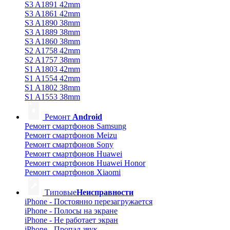
S3 A1891 42mm
S3 A1861 42mm
S3 A1890 38mm
S3 A1889 38mm
S3 A1860 38mm
S2 A1758 42mm
S2 A1757 38mm
S1 A1803 42mm
S1 A1554 42mm
S1 A1802 38mm
S1 A1553 38mm
Ремонт
Android
Ремонт смартфонов Samsung
Ремонт смартфонов Meizu
Ремонт смартфонов Sony
Ремонт смартфонов Huawei
Ремонт смартфонов Huawei Honor
Ремонт смартфонов Xiaomi
Типовые
Неисправности
iPhone - Постоянно перезагружается
iPhone - Полосы на экране
iPhone - Не работает экран
iPhone - Пропал звук