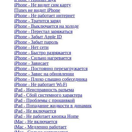
iPhone - Не видит сим карту
ITunes не видит iPhone
iPhone - Не работает интернет
iPhone - Тратится заряд
iPhone - Выключается на холоде
iPhone - Перестал заряжаться
iPhone - Забыт Apple ID
iPhone - Забыт пароль
iPhone - Нет сети
iPhone - Быстро разряжается
iPhone - Сильно нагревается
iPhone - Зависает
iPhone - Постоянно перезагружается
iPhone - Завис на обновлении
iPhone - Плохо слышно собеседника
iPhone - Не работает Wi-Fi
iPad - Неисправность разъема
iPad - Сбой системного характера
iPad - Проблемы с прошивкой
iPad - Попадание жидкости в динамик
iPad - Не включается
iPad - Не работает кнопка Home
iMac - Не включается
iMac - Медленно работает