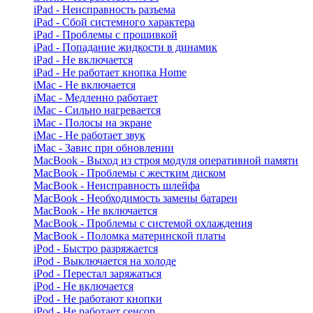
iPad - Неисправность разъема
iPad - Сбой системного характера
iPad - Проблемы с прошивкой
iPad - Попадание жидкости в динамик
iPad - Не включается
iPad - Не работает кнопка Home
iMac - Не включается
iMac - Медленно работает
iMac - Сильно нагревается
iMac - Полосы на экране
iMac - Не работает звук
iMac - Завис при обновлении
MacBook - Выход из строя модуля оперативной памяти
MacBook - Проблемы с жестким диском
MacBook - Неисправность шлейфа
MacBook - Необходимость замены батареи
MacBook - Не включается
MacBook - Проблемы с системой охлаждения
MacBook - Поломка материнской платы
iPod - Быстро разряжается
iPod - Выключается на холоде
iPod - Перестал заряжаться
iPod - Не включается
iPod - Не работают кнопки
iPod - Не работает сенсор