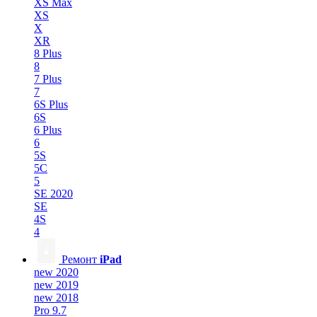
XS Max
XS
X
XR
8 Plus
8
7 Plus
7
6S Plus
6S
6 Plus
6
5S
5C
5
SE 2020
SE
4S
4
Ремонт
iPad
new 2020
new 2019
new 2018
Pro 9.7