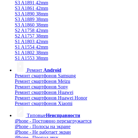
S3 A1891 42mm
S3 A1861 42mm
S3 A1890 38mm
S3 A1889 38mm
S3 A1860 38mm
S2 A1758 42mm
S2 A1757 38mm
S1 A1803 42mm
S1 A1554 42mm
S1 A1802 38mm
S1 A1553 38mm
Ремонт
Android
Ремонт смартфонов Samsung
Ремонт смартфонов Meizu
Ремонт смартфонов Sony
Ремонт смартфонов Huawei
Ремонт смартфонов Huawei Honor
Ремонт смартфонов Xiaomi
Типовые
Неисправности
iPhone - Постоянно перезагружается
iPhone - Полосы на экране
iPhone - Не работает экран
iPhone - Пропал звук