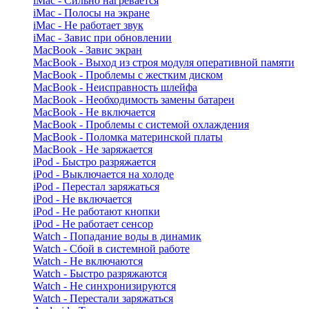
iMac - Сильно нагревается
iMac - Полосы на экране
iMac - Не работает звук
iMac - Завис при обновлении
MacBook - Завис экран
MacBook - Выход из строя модуля оперативной памяти
MacBook - Проблемы с жестким диском
MacBook - Неисправность шлейфа
MacBook - Необходимость замены батареи
MacBook - Не включается
MacBook - Проблемы с системой охлаждения
MacBook - Поломка материнской платы
MacBook - Не заряжается
iPod - Быстро разряжается
iPod - Выключается на холоде
iPod - Перестал заряжаться
iPod - Не включается
iPod - Не работают кнопки
iPod - Не работает сенсор
Watch - Попадание воды в динамик
Watch - Сбой в системной работе
Watch - Не включаются
Watch - Быстро разряжаются
Watch - Не синхронизируются
Watch - Перестали заряжаться