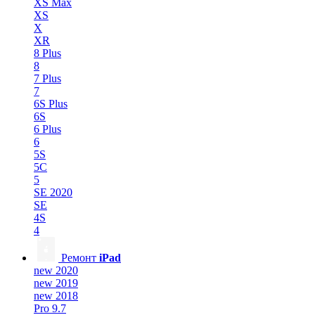
XS Max
XS
X
XR
8 Plus
8
7 Plus
7
6S Plus
6S
6 Plus
6
5S
5C
5
SE 2020
SE
4S
4
Ремонт
iPad
new 2020
new 2019
new 2018
Pro 9.7