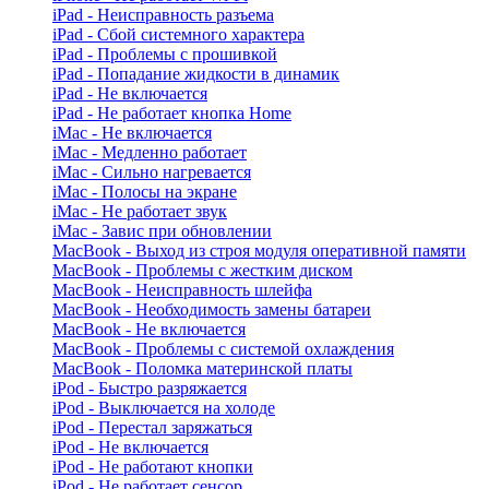
iPad - Неисправность разъема
iPad - Сбой системного характера
iPad - Проблемы с прошивкой
iPad - Попадание жидкости в динамик
iPad - Не включается
iPad - Не работает кнопка Home
iMac - Не включается
iMac - Медленно работает
iMac - Сильно нагревается
iMac - Полосы на экране
iMac - Не работает звук
iMac - Завис при обновлении
MacBook - Выход из строя модуля оперативной памяти
MacBook - Проблемы с жестким диском
MacBook - Неисправность шлейфа
MacBook - Необходимость замены батареи
MacBook - Не включается
MacBook - Проблемы с системой охлаждения
MacBook - Поломка материнской платы
iPod - Быстро разряжается
iPod - Выключается на холоде
iPod - Перестал заряжаться
iPod - Не включается
iPod - Не работают кнопки
iPod - Не работает сенсор