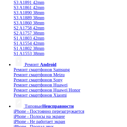
S3 A1891 42mm
S3 A1861 42mm
S3 A1890 38mm
S3 A1889 38mm
S3 A1860 38mm
S2 A1758 42mm
S2 A1757 38mm
S1 A1803 42mm
S1 A1554 42mm
S1 A1802 38mm
S1 A1553 38mm
Ремонт
Android
Ремонт смартфонов Samsung
Ремонт смартфонов Meizu
Ремонт смартфонов Sony
Ремонт смартфонов Huawei
Ремонт смартфонов Huawei Honor
Ремонт смартфонов Xiaomi
Типовые
Неисправности
iPhone - Постоянно перезагружается
iPhone - Полосы на экране
iPhone - Не работает экран
iPhone - Пропал звук