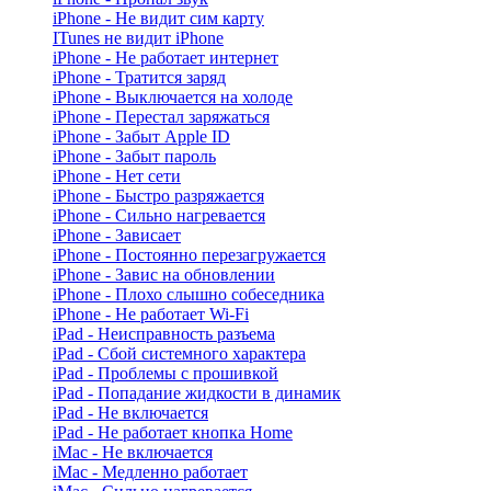
iPhone - Не видит сим карту
ITunes не видит iPhone
iPhone - Не работает интернет
iPhone - Тратится заряд
iPhone - Выключается на холоде
iPhone - Перестал заряжаться
iPhone - Забыт Apple ID
iPhone - Забыт пароль
iPhone - Нет сети
iPhone - Быстро разряжается
iPhone - Сильно нагревается
iPhone - Зависает
iPhone - Постоянно перезагружается
iPhone - Завис на обновлении
iPhone - Плохо слышно собеседника
iPhone - Не работает Wi-Fi
iPad - Неисправность разъема
iPad - Сбой системного характера
iPad - Проблемы с прошивкой
iPad - Попадание жидкости в динамик
iPad - Не включается
iPad - Не работает кнопка Home
iMac - Не включается
iMac - Медленно работает