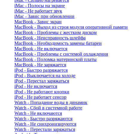
iMac - Сильно нагревается
iMac - Полосы на экране
iMac - Не работает звук
iMac - Завис при обновлении
MacBook - Завис экран
MacBook - Выход из строя модуля оперативной памяти
MacBook - Проблемы с жестким диском
MacBook - Неисправность шлейфа
MacBook - Необходимость замены батареи
MacBook - Не включается
MacBook - Проблемы с системой охлаждения
MacBook - Поломка материнской платы
MacBook - Не заряжается
iPod - Быстро разряжается
iPod - Выключается на холоде
iPod - Перестал заряжаться
iPod - Не включается
iPod - Не работают кнопки
iPod - Не работает сенсор
Watch - Попадание воды в динамик
Watch - Сбой в системной работе
Watch - Не включаются
Watch - Быстро разряжаются
Watch - Не синхронизируются
Watch - Перестали заряжаться