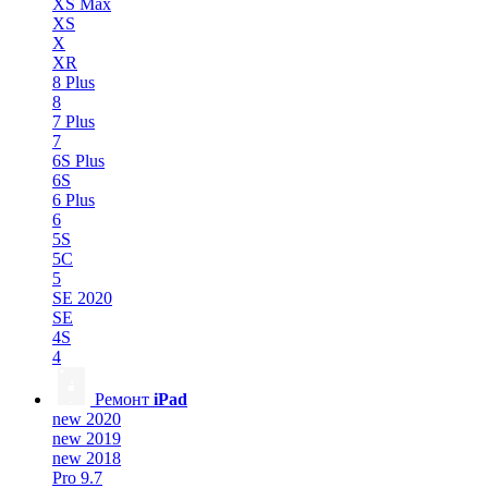
XS Max
XS
X
XR
8 Plus
8
7 Plus
7
6S Plus
6S
6 Plus
6
5S
5C
5
SE 2020
SE
4S
4
Ремонт
iPad
new 2020
new 2019
new 2018
Pro 9.7