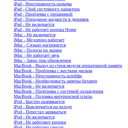
iPad - Неисправность разъема
iPad - Сбой системного характера
iPad - Проблемы с прошивкой
iPad - Попадание жидкости в динамик
iPad - Не включается
iPad - Не работает кнопка Home
iMac - Не включается
iMac - Медленно работает
iMac - Сильно нагревается
iMac - Полосы на экране
iMac - Не работает звук
iMac - Завис при обновлении
MacBook - Выход из строя модуля оперативной памяти
MacBook - Проблемы с жестким диском
MacBook - Неисправность шлейфа
MacBook - Необходимость замены батареи
MacBook - Не включается
MacBook - Проблемы с системой охлаждения
MacBook - Поломка материнской платы
iPod - Быстро разряжается
iPod - Выключается на холоде
iPod - Перестал заряжаться
iPod - Не включается
iPod - Не работают кнопки
iPod - Не работает сенсор