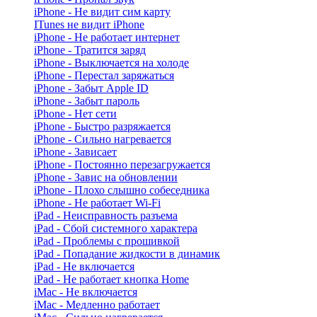
iPhone - Не видит сим карту
ITunes не видит iPhone
iPhone - Не работает интернет
iPhone - Тратится заряд
iPhone - Выключается на холоде
iPhone - Перестал заряжаться
iPhone - Забыт Apple ID
iPhone - Забыт пароль
iPhone - Нет сети
iPhone - Быстро разряжается
iPhone - Сильно нагревается
iPhone - Зависает
iPhone - Постоянно перезагружается
iPhone - Завис на обновлении
iPhone - Плохо слышно собеседника
iPhone - Не работает Wi-Fi
iPad - Неисправность разъема
iPad - Сбой системного характера
iPad - Проблемы с прошивкой
iPad - Попадание жидкости в динамик
iPad - Не включается
iPad - Не работает кнопка Home
iMac - Не включается
iMac - Медленно работает