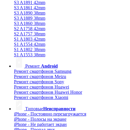
S3 A1891 42mm
S3 A1861 42mm
S3 A1890 38mm
S3 A1889 38mm
S3 A1860 38mm
S2 A1758 42mm
S2 A1757 38mm
S1 A1803 42mm
S1 A1554 42mm
S1 A1802 38mm
S1 A1553 38mm
Ремонт
Android
Ремонт смартфонов Samsung
Ремонт смартфонов Meizu
Ремонт смартфонов Sony
Ремонт смартфонов Huawei
Ремонт смартфонов Huawei Honor
Ремонт смартфонов Xiaomi
Типовые
Неисправности
iPhone - Постоянно перезагружается
iPhone - Полосы на экране
iPhone - Не работает экран
iPhone - Пропал звук