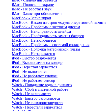
iMac - Сильно нагревается
iMac - Полосы на экране
iMac - Не работает звук
iMac - Завис при обновлении
MacBook - Завис экран
MacBook - Выход из строя модуля оперативной памяти
MacBook - Проблемы с жестким диском
MacBook - Неисправность шлейфа
MacBook - Необходимость замены батареи
MacBook - Не включается
MacBook - Проблемы с системой охлаждения
MacBook - Поломка материнской платы
MacBook - Не заряжается
iPod - Быстро разряжается
iPod - Выключается на холоде
iPod - Перестал заряжаться
iPod - Не включается
iPod - Не работают кнопки
iPod - Не работает сенсор
Watch - Попадание воды в динамик
Watch - Сбой в системной работе
Watch - Не включаются
Watch - Быстро разряжаются
Watch - Не синхронизируются
Watch - Перестали заряжаться