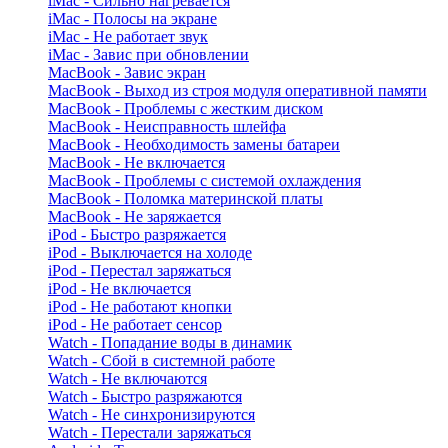
iMac - Сильно нагревается
iMac - Полосы на экране
iMac - Не работает звук
iMac - Завис при обновлении
MacBook - Завис экран
MacBook - Выход из строя модуля оперативной памяти
MacBook - Проблемы с жестким диском
MacBook - Неисправность шлейфа
MacBook - Необходимость замены батареи
MacBook - Не включается
MacBook - Проблемы с системой охлаждения
MacBook - Поломка материнской платы
MacBook - Не заряжается
iPod - Быстро разряжается
iPod - Выключается на холоде
iPod - Перестал заряжаться
iPod - Не включается
iPod - Не работают кнопки
iPod - Не работает сенсор
Watch - Попадание воды в динамик
Watch - Сбой в системной работе
Watch - Не включаются
Watch - Быстро разряжаются
Watch - Не синхронизируются
Watch - Перестали заряжаться