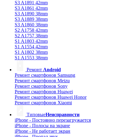
S3 A1891 42mm
S3 A1861 42mm
S3 A1890 38mm
S3 A1889 38mm
S3 A1860 38mm
S2 A1758 42mm
S2 A1757 38mm
S1 A1803 42mm
S1 A1554 42mm
S1 A1802 38mm
S1 A1553 38mm
Ремонт
Android
Ремонт смартфонов Samsung
Ремонт смартфонов Meizu
Ремонт смартфонов Sony
Ремонт смартфонов Huawei
Ремонт смартфонов Huawei Honor
Ремонт смартфонов Xiaomi
Типовые
Неисправности
iPhone - Постоянно перезагружается
iPhone - Полосы на экране
iPhone - Не работает экран
iPhone - Пропал звук