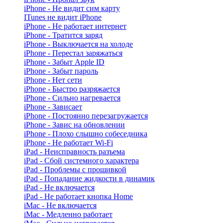
iPhone - Не видит сим карту
ITunes не видит iPhone
iPhone - Не работает интернет
iPhone - Тратится заряд
iPhone - Выключается на холоде
iPhone - Перестал заряжаться
iPhone - Забыт Apple ID
iPhone - Забыт пароль
iPhone - Нет сети
iPhone - Быстро разряжается
iPhone - Сильно нагревается
iPhone - Зависает
iPhone - Постоянно перезагружается
iPhone - Завис на обновлении
iPhone - Плохо слышно собеседника
iPhone - Не работает Wi-Fi
iPad - Неисправность разъема
iPad - Сбой системного характера
iPad - Проблемы с прошивкой
iPad - Попадание жидкости в динамик
iPad - Не включается
iPad - Не работает кнопка Home
iMac - Не включается
iMac - Медленно работает