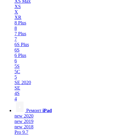
XS Max
XS
X
XR
8 Plus
8
7 Plus
7
6S Plus
6S
6 Plus
6
5S
5C
5
SE 2020
SE
4S
4
Ремонт
iPad
new 2020
new 2019
new 2018
Pro 9.7