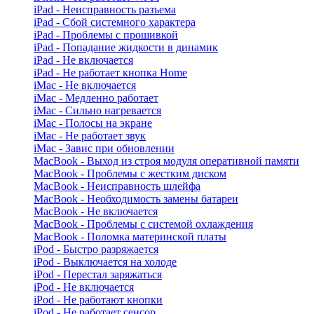
iPad - Неисправность разъема
iPad - Сбой системного характера
iPad - Проблемы с прошивкой
iPad - Попадание жидкости в динамик
iPad - Не включается
iPad - Не работает кнопка Home
iMac - Не включается
iMac - Медленно работает
iMac - Сильно нагревается
iMac - Полосы на экране
iMac - Не работает звук
iMac - Завис при обновлении
MacBook - Выход из строя модуля оперативной памяти
MacBook - Проблемы с жестким диском
MacBook - Неисправность шлейфа
MacBook - Необходимость замены батареи
MacBook - Не включается
MacBook - Проблемы с системой охлаждения
MacBook - Поломка материнской платы
iPod - Быстро разряжается
iPod - Выключается на холоде
iPod - Перестал заряжаться
iPod - Не включается
iPod - Не работают кнопки
iPod - Не работает сенсор