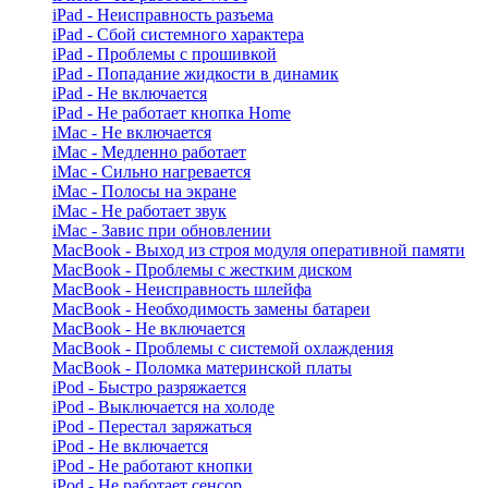
iPad - Неисправность разъема
iPad - Сбой системного характера
iPad - Проблемы с прошивкой
iPad - Попадание жидкости в динамик
iPad - Не включается
iPad - Не работает кнопка Home
iMac - Не включается
iMac - Медленно работает
iMac - Сильно нагревается
iMac - Полосы на экране
iMac - Не работает звук
iMac - Завис при обновлении
MacBook - Выход из строя модуля оперативной памяти
MacBook - Проблемы с жестким диском
MacBook - Неисправность шлейфа
MacBook - Необходимость замены батареи
MacBook - Не включается
MacBook - Проблемы с системой охлаждения
MacBook - Поломка материнской платы
iPod - Быстро разряжается
iPod - Выключается на холоде
iPod - Перестал заряжаться
iPod - Не включается
iPod - Не работают кнопки
iPod - Не работает сенсор