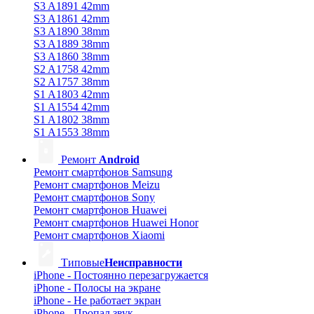
S3 A1891 42mm
S3 A1861 42mm
S3 A1890 38mm
S3 A1889 38mm
S3 A1860 38mm
S2 A1758 42mm
S2 A1757 38mm
S1 A1803 42mm
S1 A1554 42mm
S1 A1802 38mm
S1 A1553 38mm
Ремонт
Android
Ремонт смартфонов Samsung
Ремонт смартфонов Meizu
Ремонт смартфонов Sony
Ремонт смартфонов Huawei
Ремонт смартфонов Huawei Honor
Ремонт смартфонов Xiaomi
Типовые
Неисправности
iPhone - Постоянно перезагружается
iPhone - Полосы на экране
iPhone - Не работает экран
iPhone - Пропал звук