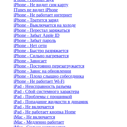
iPhone - Не видит сим карту
ITunes не видит iPhone
iPhone - Не работает интернет
iPhone - Тратится заряд
iPhone - Выключается на холоде
iPhone - Перестал заряжаться
iPhone - Забыт Apple ID
iPhone - Забыт пароль
iPhone - Нет сети
iPhone - Быстро разряжается
iPhone - Сильно нагревается
iPhone - Зависает
iPhone - Постоянно перезагружается
iPhone - Завис на обновлении
iPhone - Плохо слышно собеседника
iPhone - Не работает Wi-Fi
iPad - Неисправность разъема
iPad - Сбой системного характера
iPad - Проблемы с прошивкой
iPad - Попадание жидкости в динамик
iPad - Не включается
iPad - Не работает кнопка Home
iMac - Не включается
iMac - Медленно работает