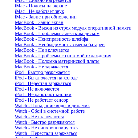
iMac - Сильно нагревается
iMac - Полосы на экране
iMac - Не работает звук
iMac - Завис при обновлении
MacBook - Завис экран
MacBook - Выход из строя модуля оперативной памяти
MacBook - Проблемы с жестким диском
MacBook - Неисправность шлейфа
MacBook - Необходимость замены батареи
MacBook - Не включается
MacBook - Проблемы с системой охлаждения
MacBook - Поломка материнской платы
MacBook - Не заряжается
iPod - Быстро разряжается
iPod - Выключается на холоде
iPod - Перестал заряжаться
iPod - Не включается
iPod - Не работают кнопки
iPod - Не работает сенсор
Watch - Попадание воды в динамик
Watch - Сбой в системной работе
Watch - Не включаются
Watch - Быстро разряжаются
Watch - Не синхронизируются
Watch - Перестали заряжаться