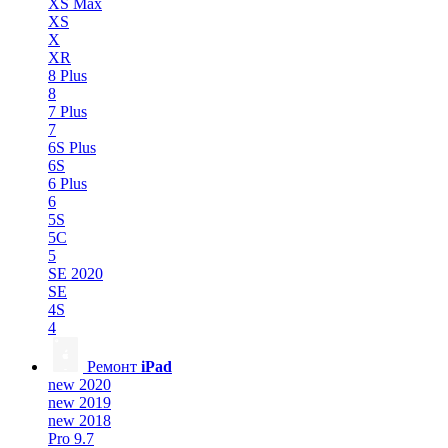
XS Max
XS
X
XR
8 Plus
8
7 Plus
7
6S Plus
6S
6 Plus
6
5S
5C
5
SE 2020
SE
4S
4
Ремонт
iPad
new 2020
new 2019
new 2018
Pro 9.7