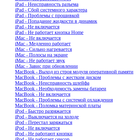
iPad - Неисправность разъема
iPad - Сбой системного характера
iPad - Проблемы с прошивкой
iPad - Попадание жидкости в динамик
iPad - Не включается
iPad - Не работает кнопка Home
iMac - Не включается
iMac - Медленно работает
iMac - Сильно нагревается
iMac - Полосы на экране
iMac - Не работает звук
iMac - Завис при обновлении
MacBook - Выход из строя модуля оперативной памяти
MacBook - Проблемы с жестким диском
MacBook - Неисправность шлейфа
MacBook - Необходимость замены батареи
MacBook - Не включается
MacBook - Проблемы с системой охлаждения
MacBook - Поломка материнской платы
iPod - Быстро разряжается
iPod - Выключается на холоде
iPod - Перестал заряжаться
iPod - Не включается
iPod - Не работают кнопки
iPod - Не работает сенсор