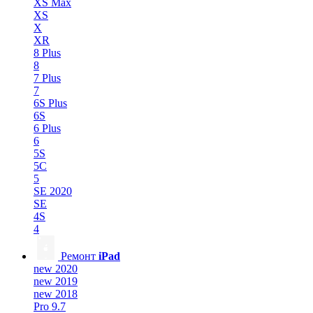
XS Max
XS
X
XR
8 Plus
8
7 Plus
7
6S Plus
6S
6 Plus
6
5S
5C
5
SE 2020
SE
4S
4
Ремонт
iPad
new 2020
new 2019
new 2018
Pro 9.7