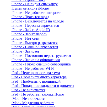
iPhone - Не видит сим карту
ITunes не видит iPhone
iPhone - Не работает интернет
iPhone - Тратится заряд
iPhone - Выключается на холоде
iPhone - Перестал заряжаться
iPhone - Забыт Apple ID
iPhone - Забыт пароль
iPhone - Нет сети
iPhone - Быстро разряжается
iPhone - Сильно нагревается
iPhone - Зависает
iPhone - Постоянно перезагружается
iPhone - Завис на обновлении
iPhone - Плохо слышно собеседника
iPhone - Не работает Wi-Fi
iPad - Неисправность разъема
iPad - Сбой системного характера
iPad - Проблемы с прошивкой
iPad - Попадание жидкости в динамик
iPad - Не включается
iPad - Не работает кнопка Home
iMac - Не включается
iMac - Медленно работает