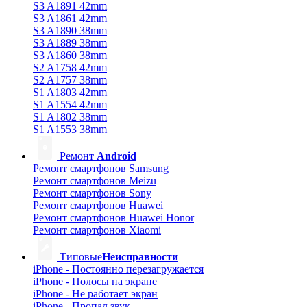
S3 A1891 42mm
S3 A1861 42mm
S3 A1890 38mm
S3 A1889 38mm
S3 A1860 38mm
S2 A1758 42mm
S2 A1757 38mm
S1 A1803 42mm
S1 A1554 42mm
S1 A1802 38mm
S1 A1553 38mm
Ремонт
Android
Ремонт смартфонов Samsung
Ремонт смартфонов Meizu
Ремонт смартфонов Sony
Ремонт смартфонов Huawei
Ремонт смартфонов Huawei Honor
Ремонт смартфонов Xiaomi
Типовые
Неисправности
iPhone - Постоянно перезагружается
iPhone - Полосы на экране
iPhone - Не работает экран
iPhone - Пропал звук