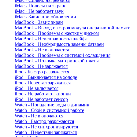
iMac - Сильно нагревается
iMac - Полосы на экране
iMac - Не работает звук
iMac - Завис при обновлении
MacBook - Завис экран
MacBook - Выход из строя модуля оперативной памяти
MacBook - Проблемы с жестким диском
MacBook - Неисправность шлейфа
MacBook - Необходимость замены батареи
MacBook - Не включается
MacBook - Проблемы с системой охлаждения
MacBook - Поломка материнской платы
MacBook - Не заряжается
iPod - Быстро разряжается
iPod - Выключается на холоде
iPod - Перестал заряжаться
iPod - Не включается
iPod - Не работают кнопки
iPod - Не работает сенсор
Watch - Попадание воды в динамик
Watch - Сбой в системной работе
Watch - Не включаются
Watch - Быстро разряжаются
Watch - Не синхронизируются
Watch - Перестали заряжаться