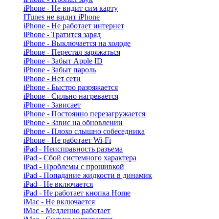
iPhone - Не видит сим карту
ITunes не видит iPhone
iPhone - Не работает интернет
iPhone - Тратится заряд
iPhone - Выключается на холоде
iPhone - Перестал заряжаться
iPhone - Забыт Apple ID
iPhone - Забыт пароль
iPhone - Нет сети
iPhone - Быстро разряжается
iPhone - Сильно нагревается
iPhone - Зависает
iPhone - Постоянно перезагружается
iPhone - Завис на обновлении
iPhone - Плохо слышно собеседника
iPhone - Не работает Wi-Fi
iPad - Неисправность разъема
iPad - Сбой системного характера
iPad - Проблемы с прошивкой
iPad - Попадание жидкости в динамик
iPad - Не включается
iPad - Не работает кнопка Home
iMac - Не включается
iMac - Медленно работает