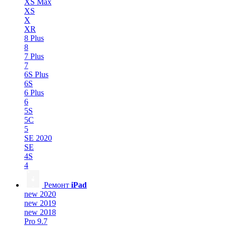
XS Max
XS
X
XR
8 Plus
8
7 Plus
7
6S Plus
6S
6 Plus
6
5S
5C
5
SE 2020
SE
4S
4
Ремонт
iPad
new 2020
new 2019
new 2018
Pro 9.7