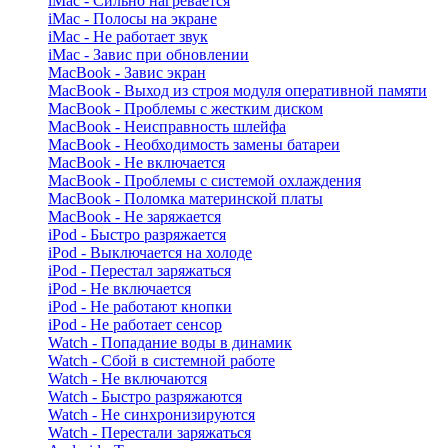
iMac - Сильно нагревается
iMac - Полосы на экране
iMac - Не работает звук
iMac - Завис при обновлении
MacBook - Завис экран
MacBook - Выход из строя модуля оперативной памяти
MacBook - Проблемы с жестким диском
MacBook - Неисправность шлейфа
MacBook - Необходимость замены батареи
MacBook - Не включается
MacBook - Проблемы с системой охлаждения
MacBook - Поломка материнской платы
MacBook - Не заряжается
iPod - Быстро разряжается
iPod - Выключается на холоде
iPod - Перестал заряжаться
iPod - Не включается
iPod - Не работают кнопки
iPod - Не работает сенсор
Watch - Попадание воды в динамик
Watch - Сбой в системной работе
Watch - Не включаются
Watch - Быстро разряжаются
Watch - Не синхронизируются
Watch - Перестали заряжаться