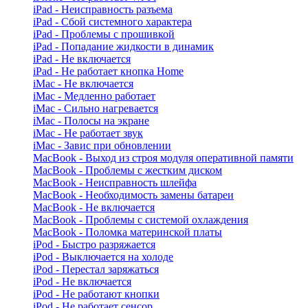
iPad - Неисправность разъема
iPad - Сбой системного характера
iPad - Проблемы с прошивкой
iPad - Попадание жидкости в динамик
iPad - Не включается
iPad - Не работает кнопка Home
iMac - Не включается
iMac - Медленно работает
iMac - Сильно нагревается
iMac - Полосы на экране
iMac - Не работает звук
iMac - Завис при обновлении
MacBook - Выход из строя модуля оперативной памяти
MacBook - Проблемы с жестким диском
MacBook - Неисправность шлейфа
MacBook - Необходимость замены батареи
MacBook - Не включается
MacBook - Проблемы с системой охлаждения
MacBook - Поломка материнской платы
iPod - Быстро разряжается
iPod - Выключается на холоде
iPod - Перестал заряжаться
iPod - Не включается
iPod - Не работают кнопки
iPod - Не работает сенсор