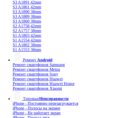
S3 A1891 42mm
S3 A1861 42mm
S3 A1890 38mm
S3 A1889 38mm
S3 A1860 38mm
S2 A1758 42mm
S2 A1757 38mm
S1 A1803 42mm
S1 A1554 42mm
S1 A1802 38mm
S1 A1553 38mm
Ремонт
Android
Ремонт смартфонов Samsung
Ремонт смартфонов Meizu
Ремонт смартфонов Sony
Ремонт смартфонов Huawei
Ремонт смартфонов Huawei Honor
Ремонт смартфонов Xiaomi
Типовые
Неисправности
iPhone - Постоянно перезагружается
iPhone - Полосы на экране
iPhone - Не работает экран
iPhone - Пропал звук