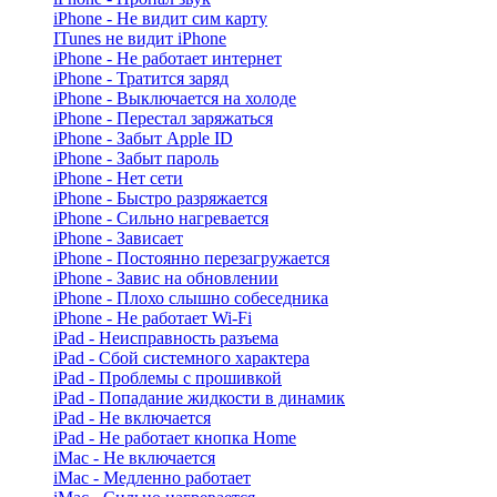
iPhone - Не видит сим карту
ITunes не видит iPhone
iPhone - Не работает интернет
iPhone - Тратится заряд
iPhone - Выключается на холоде
iPhone - Перестал заряжаться
iPhone - Забыт Apple ID
iPhone - Забыт пароль
iPhone - Нет сети
iPhone - Быстро разряжается
iPhone - Сильно нагревается
iPhone - Зависает
iPhone - Постоянно перезагружается
iPhone - Завис на обновлении
iPhone - Плохо слышно собеседника
iPhone - Не работает Wi-Fi
iPad - Неисправность разъема
iPad - Сбой системного характера
iPad - Проблемы с прошивкой
iPad - Попадание жидкости в динамик
iPad - Не включается
iPad - Не работает кнопка Home
iMac - Не включается
iMac - Медленно работает