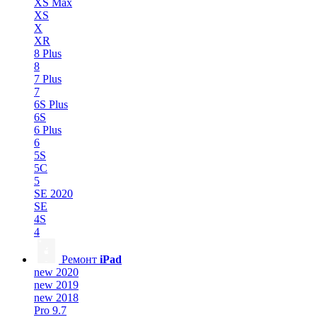
XS Max
XS
X
XR
8 Plus
8
7 Plus
7
6S Plus
6S
6 Plus
6
5S
5C
5
SE 2020
SE
4S
4
Ремонт
iPad
new 2020
new 2019
new 2018
Pro 9.7