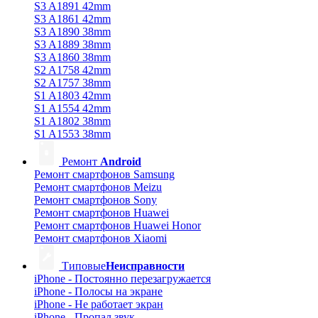
S3 A1891 42mm
S3 A1861 42mm
S3 A1890 38mm
S3 A1889 38mm
S3 A1860 38mm
S2 A1758 42mm
S2 A1757 38mm
S1 A1803 42mm
S1 A1554 42mm
S1 A1802 38mm
S1 A1553 38mm
Ремонт
Android
Ремонт смартфонов Samsung
Ремонт смартфонов Meizu
Ремонт смартфонов Sony
Ремонт смартфонов Huawei
Ремонт смартфонов Huawei Honor
Ремонт смартфонов Xiaomi
Типовые
Неисправности
iPhone - Постоянно перезагружается
iPhone - Полосы на экране
iPhone - Не работает экран
iPhone - Пропал звук