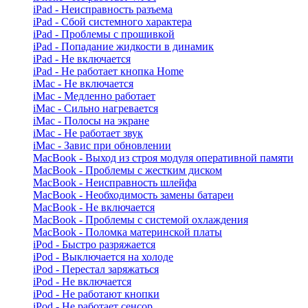
iPad - Неисправность разъема
iPad - Сбой системного характера
iPad - Проблемы с прошивкой
iPad - Попадание жидкости в динамик
iPad - Не включается
iPad - Не работает кнопка Home
iMac - Не включается
iMac - Медленно работает
iMac - Сильно нагревается
iMac - Полосы на экране
iMac - Не работает звук
iMac - Завис при обновлении
MacBook - Выход из строя модуля оперативной памяти
MacBook - Проблемы с жестким диском
MacBook - Неисправность шлейфа
MacBook - Необходимость замены батареи
MacBook - Не включается
MacBook - Проблемы с системой охлаждения
MacBook - Поломка материнской платы
iPod - Быстро разряжается
iPod - Выключается на холоде
iPod - Перестал заряжаться
iPod - Не включается
iPod - Не работают кнопки
iPod - Не работает сенсор