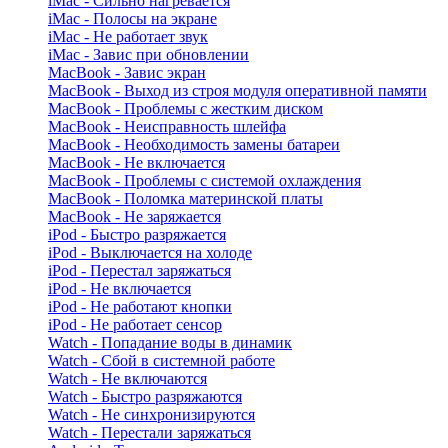
iMac - Сильно нагревается
iMac - Полосы на экране
iMac - Не работает звук
iMac - Завис при обновлении
MacBook - Завис экран
MacBook - Выход из строя модуля оперативной памяти
MacBook - Проблемы с жестким диском
MacBook - Неисправность шлейфа
MacBook - Необходимость замены батареи
MacBook - Не включается
MacBook - Проблемы с системой охлаждения
MacBook - Поломка материнской платы
MacBook - Не заряжается
iPod - Быстро разряжается
iPod - Выключается на холоде
iPod - Перестал заряжаться
iPod - Не включается
iPod - Не работают кнопки
iPod - Не работает сенсор
Watch - Попадание воды в динамик
Watch - Сбой в системной работе
Watch - Не включаются
Watch - Быстро разряжаются
Watch - Не синхронизируются
Watch - Перестали заряжаться