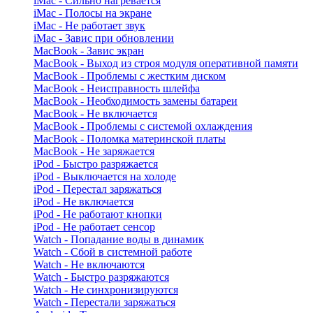
iMac - Сильно нагревается
iMac - Полосы на экране
iMac - Не работает звук
iMac - Завис при обновлении
MacBook - Завис экран
MacBook - Выход из строя модуля оперативной памяти
MacBook - Проблемы с жестким диском
MacBook - Неисправность шлейфа
MacBook - Необходимость замены батареи
MacBook - Не включается
MacBook - Проблемы с системой охлаждения
MacBook - Поломка материнской платы
MacBook - Не заряжается
iPod - Быстро разряжается
iPod - Выключается на холоде
iPod - Перестал заряжаться
iPod - Не включается
iPod - Не работают кнопки
iPod - Не работает сенсор
Watch - Попадание воды в динамик
Watch - Сбой в системной работе
Watch - Не включаются
Watch - Быстро разряжаются
Watch - Не синхронизируются
Watch - Перестали заряжаться