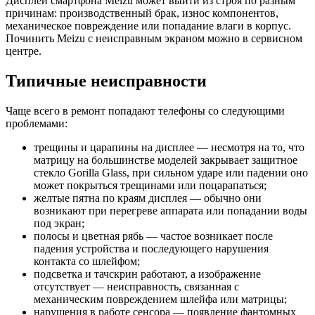
Дисплей смартфона Meizu может выйти из строя по разным
причинам: производственный брак, износ компонентов,
механическое повреждение или попадание влаги в корпус.
Починить Meizu с неисправным экраном можно в сервисном
центре.
Типичные неисправности
Чаще всего в ремонт попадают телефоны со следующими
проблемами:
трещины и царапины на дисплее — несмотря на то, что
матрицу на большинстве моделей закрывает защитное
стекло Gorilla Glass, при сильном ударе или падении оно
может покрыться трещинами или поцарапаться;
желтые пятна по краям дисплея — обычно они
возникают при перегреве аппарата или попадании воды
под экран;
полосы и цветная рябь — частое возникает после
падения устройства и последующего нарушения
контакта со шлейфом;
подсветка и тачскрин работают, а изображение
отсутствует — неисправность, связанная с
механическим повреждением шлейфа или матрицы;
нарушения в работе сенсора — появление фантомных