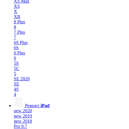
XS Max
XS
X
XR
8 Plus
8
7 Plus
7
6S Plus
6S
6 Plus
6
5S
5C
5
SE 2020
SE
4S
4
Ремонт
iPad
new 2020
new 2019
new 2018
Pro 9.7