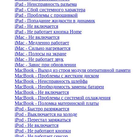
iPad - Неисправность разъема
iPad - Сбой системного характера
iPad - Проблемы с прошивкой
iPad - Попадание жидкости в динамик
iPad - Не включается
iPad - Не работает кнопка Home
iMac - Не включается
iMac - Медленно работает
iMac - Сильно нагревается
iMac - Полосы на экране
iMac - Не работает звук
iMac - Завис при обновлении
MacBook - Выход из строя модуля оперативной памяти
MacBook - Проблемы с жестким диском
MacBook - Неисправность шлейфа
MacBook - Необходимость замены батареи
MacBook - Не включается
MacBook - Проблемы с системой охлаждения
MacBook - Поломка материнской платы
iPod - Быстро разряжается
iPod - Выключается на холоде
iPod - Перестал заряжаться
iPod - Не включается
iPod - Не работают кнопки
iPod - Не работает сенсор