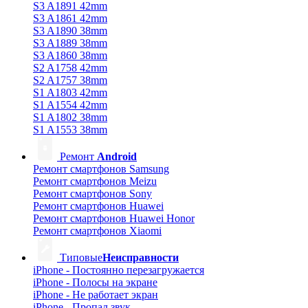
S3 A1891 42mm
S3 A1861 42mm
S3 A1890 38mm
S3 A1889 38mm
S3 A1860 38mm
S2 A1758 42mm
S2 A1757 38mm
S1 A1803 42mm
S1 A1554 42mm
S1 A1802 38mm
S1 A1553 38mm
Ремонт
Android
Ремонт смартфонов Samsung
Ремонт смартфонов Meizu
Ремонт смартфонов Sony
Ремонт смартфонов Huawei
Ремонт смартфонов Huawei Honor
Ремонт смартфонов Xiaomi
Типовые
Неисправности
iPhone - Постоянно перезагружается
iPhone - Полосы на экране
iPhone - Не работает экран
iPhone - Пропал звук