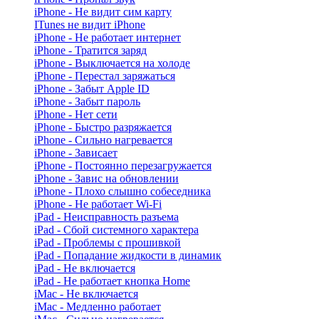
iPhone - Не видит сим карту
ITunes не видит iPhone
iPhone - Не работает интернет
iPhone - Тратится заряд
iPhone - Выключается на холоде
iPhone - Перестал заряжаться
iPhone - Забыт Apple ID
iPhone - Забыт пароль
iPhone - Нет сети
iPhone - Быстро разряжается
iPhone - Сильно нагревается
iPhone - Зависает
iPhone - Постоянно перезагружается
iPhone - Завис на обновлении
iPhone - Плохо слышно собеседника
iPhone - Не работает Wi-Fi
iPad - Неисправность разъема
iPad - Сбой системного характера
iPad - Проблемы с прошивкой
iPad - Попадание жидкости в динамик
iPad - Не включается
iPad - Не работает кнопка Home
iMac - Не включается
iMac - Медленно работает