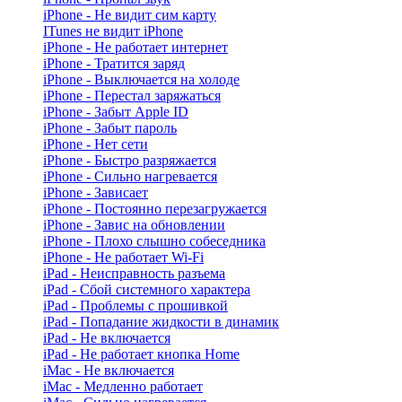
iPhone - Не видит сим карту
ITunes не видит iPhone
iPhone - Не работает интернет
iPhone - Тратится заряд
iPhone - Выключается на холоде
iPhone - Перестал заряжаться
iPhone - Забыт Apple ID
iPhone - Забыт пароль
iPhone - Нет сети
iPhone - Быстро разряжается
iPhone - Сильно нагревается
iPhone - Зависает
iPhone - Постоянно перезагружается
iPhone - Завис на обновлении
iPhone - Плохо слышно собеседника
iPhone - Не работает Wi-Fi
iPad - Неисправность разъема
iPad - Сбой системного характера
iPad - Проблемы с прошивкой
iPad - Попадание жидкости в динамик
iPad - Не включается
iPad - Не работает кнопка Home
iMac - Не включается
iMac - Медленно работает