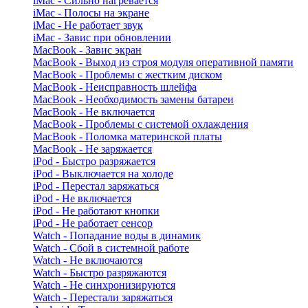
iMac - Сильно нагревается
iMac - Полосы на экране
iMac - Не работает звук
iMac - Завис при обновлении
MacBook - Завис экран
MacBook - Выход из строя модуля оперативной памяти
MacBook - Проблемы с жестким диском
MacBook - Неисправность шлейфа
MacBook - Необходимость замены батареи
MacBook - Не включается
MacBook - Проблемы с системой охлаждения
MacBook - Поломка материнской платы
MacBook - Не заряжается
iPod - Быстро разряжается
iPod - Выключается на холоде
iPod - Перестал заряжаться
iPod - Не включается
iPod - Не работают кнопки
iPod - Не работает сенсор
Watch - Попадание воды в динамик
Watch - Сбой в системной работе
Watch - Не включаются
Watch - Быстро разряжаются
Watch - Не синхронизируются
Watch - Перестали заряжаться