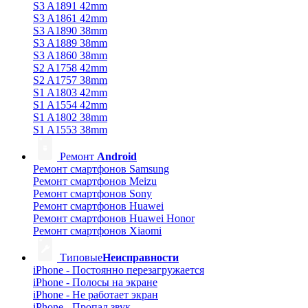
S3 A1891 42mm
S3 A1861 42mm
S3 A1890 38mm
S3 A1889 38mm
S3 A1860 38mm
S2 A1758 42mm
S2 A1757 38mm
S1 A1803 42mm
S1 A1554 42mm
S1 A1802 38mm
S1 A1553 38mm
Ремонт
Android
Ремонт смартфонов Samsung
Ремонт смартфонов Meizu
Ремонт смартфонов Sony
Ремонт смартфонов Huawei
Ремонт смартфонов Huawei Honor
Ремонт смартфонов Xiaomi
Типовые
Неисправности
iPhone - Постоянно перезагружается
iPhone - Полосы на экране
iPhone - Не работает экран
iPhone - Пропал звук