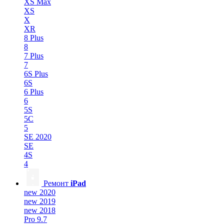
XS Max
XS
X
XR
8 Plus
8
7 Plus
7
6S Plus
6S
6 Plus
6
5S
5C
5
SE 2020
SE
4S
4
Ремонт
iPad
new 2020
new 2019
new 2018
Pro 9.7