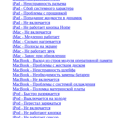
iPad - Неисправность разъема
iPad - Сбой системного характера
iPad - Проблемы с прошивкой
iPad - Попадание жидкости в динамик
iPad - Не включается
iPad - Не работает кнопка Home
iMac - Не включается
iMac - Медленно работает
iMac - Сильно нагревается
iMac - Полосы на экране
iMac - Не работает звук
iMac - Завис при обновлении
MacBook - Выход из строя модуля оперативной памяти
MacBook - Проблемы с жестким диском
MacBook - Неисправность шлейфа
MacBook - Необходимость замены батареи
MacBook - Не включается
MacBook - Проблемы с системой охлаждения
MacBook - Поломка материнской платы
iPod - Быстро разряжается
iPod - Выключается на холоде
iPod - Перестал заряжаться
iPod - Не включается
iPod - Не работают кнопки
iPod - Не работает сенсор