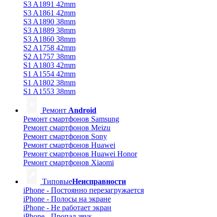
S3 A1891 42mm
S3 A1861 42mm
S3 A1890 38mm
S3 A1889 38mm
S3 A1860 38mm
S2 A1758 42mm
S2 A1757 38mm
S1 A1803 42mm
S1 A1554 42mm
S1 A1802 38mm
S1 A1553 38mm
Ремонт
Android
Ремонт смартфонов Samsung
Ремонт смартфонов Meizu
Ремонт смартфонов Sony
Ремонт смартфонов Huawei
Ремонт смартфонов Huawei Honor
Ремонт смартфонов Xiaomi
Типовые
Неисправности
iPhone - Постоянно перезагружается
iPhone - Полосы на экране
iPhone - Не работает экран
iPhone - Пропал звук