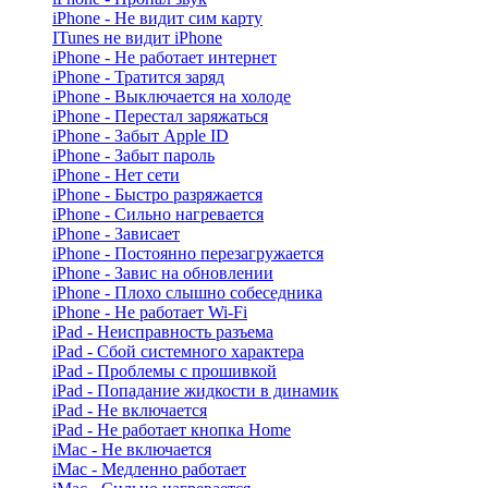
iPhone - Не видит сим карту
ITunes не видит iPhone
iPhone - Не работает интернет
iPhone - Тратится заряд
iPhone - Выключается на холоде
iPhone - Перестал заряжаться
iPhone - Забыт Apple ID
iPhone - Забыт пароль
iPhone - Нет сети
iPhone - Быстро разряжается
iPhone - Сильно нагревается
iPhone - Зависает
iPhone - Постоянно перезагружается
iPhone - Завис на обновлении
iPhone - Плохо слышно собеседника
iPhone - Не работает Wi-Fi
iPad - Неисправность разъема
iPad - Сбой системного характера
iPad - Проблемы с прошивкой
iPad - Попадание жидкости в динамик
iPad - Не включается
iPad - Не работает кнопка Home
iMac - Не включается
iMac - Медленно работает