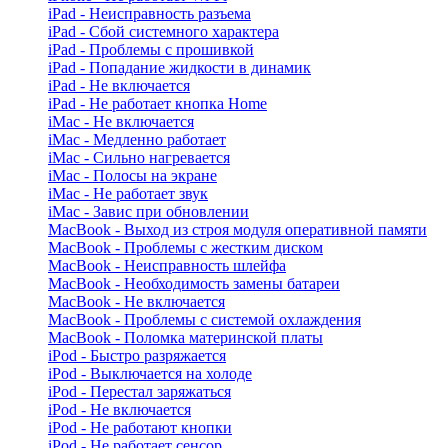
iPad - Неисправность разъема
iPad - Сбой системного характера
iPad - Проблемы с прошивкой
iPad - Попадание жидкости в динамик
iPad - Не включается
iPad - Не работает кнопка Home
iMac - Не включается
iMac - Медленно работает
iMac - Сильно нагревается
iMac - Полосы на экране
iMac - Не работает звук
iMac - Завис при обновлении
MacBook - Выход из строя модуля оперативной памяти
MacBook - Проблемы с жестким диском
MacBook - Неисправность шлейфа
MacBook - Необходимость замены батареи
MacBook - Не включается
MacBook - Проблемы с системой охлаждения
MacBook - Поломка материнской платы
iPod - Быстро разряжается
iPod - Выключается на холоде
iPod - Перестал заряжаться
iPod - Не включается
iPod - Не работают кнопки
iPod - Не работает сенсор