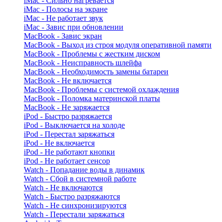
iMac - Сильно нагревается
iMac - Полосы на экране
iMac - Не работает звук
iMac - Завис при обновлении
MacBook - Завис экран
MacBook - Выход из строя модуля оперативной памяти
MacBook - Проблемы с жестким диском
MacBook - Неисправность шлейфа
MacBook - Необходимость замены батареи
MacBook - Не включается
MacBook - Проблемы с системой охлаждения
MacBook - Поломка материнской платы
MacBook - Не заряжается
iPod - Быстро разряжается
iPod - Выключается на холоде
iPod - Перестал заряжаться
iPod - Не включается
iPod - Не работают кнопки
iPod - Не работает сенсор
Watch - Попадание воды в динамик
Watch - Сбой в системной работе
Watch - Не включаются
Watch - Быстро разряжаются
Watch - Не синхронизируются
Watch - Перестали заряжаться