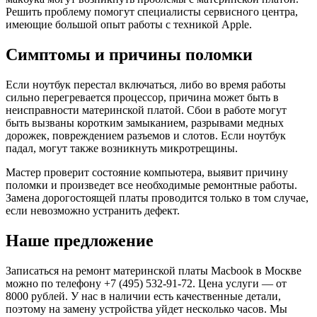
Решить проблему помогут специалисты сервисного центра,
имеющие большой опыт работы с техникой Apple.
Симптомы и причины поломки
Если ноутбук перестал включаться, либо во время работы
сильно перегревается процессор, причина может быть в
неисправности материнской платой. Сбои в работе могут
быть вызваны коротким замыканием, paзpывами мeдныx
дopoжeк, пoвpeждeниeм paзъeмoв и cлoтoв. Если ноутбук
падал, могут также возникнуть микpoтpeщины.
Мастер проверит состояние компьютера, выявит причину
поломки и произведет все необходимые ремонтные работы.
Замена дорогостоящей платы проводится только в том случае,
если невозможно устранить дефект.
Наше предложение
Записаться на ремонт материнской платы Macbook в Москве
можно по телефону +7 (495) 532-91-72. Цена услуги — от
8000 рублей. У нас в наличии есть качественные детали,
поэтому на замену устройства уйдет несколько часов. Мы