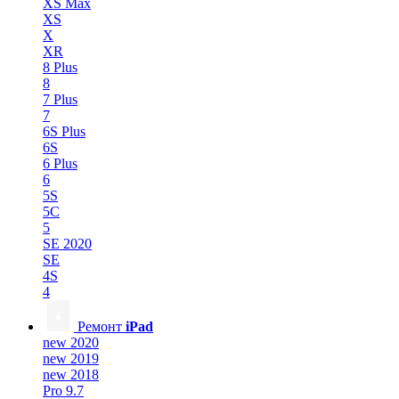
XS Max
XS
X
XR
8 Plus
8
7 Plus
7
6S Plus
6S
6 Plus
6
5S
5C
5
SE 2020
SE
4S
4
Ремонт
iPad
new 2020
new 2019
new 2018
Pro 9.7