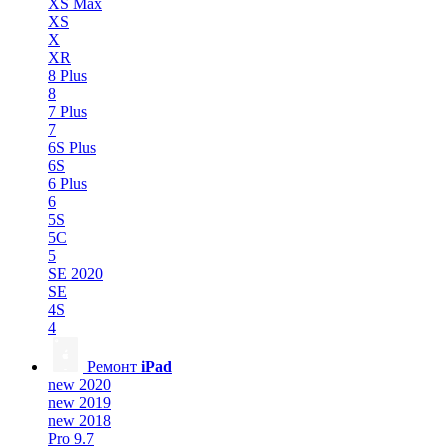
XS Max
XS
X
XR
8 Plus
8
7 Plus
7
6S Plus
6S
6 Plus
6
5S
5C
5
SE 2020
SE
4S
4
Ремонт
iPad
new 2020
new 2019
new 2018
Pro 9.7