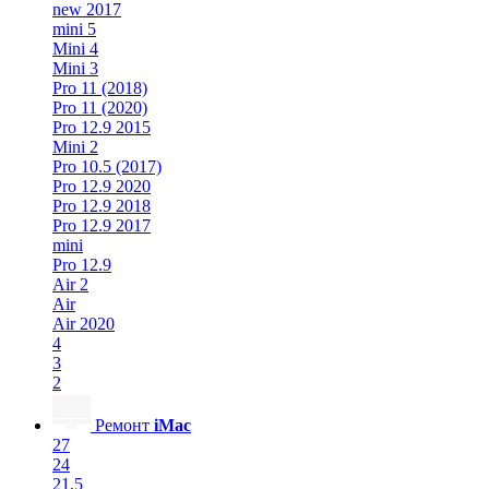
new 2017
mini 5
Mini 4
Mini 3
Pro 11 (2018)
Pro 11 (2020)
Pro 12.9 2015
Mini 2
Pro 10.5 (2017)
Pro 12.9 2020
Pro 12.9 2018
Pro 12.9 2017
mini
Pro 12.9
Air 2
Air
Air 2020
4
3
2
Ремонт
iMac
27
24
21.5