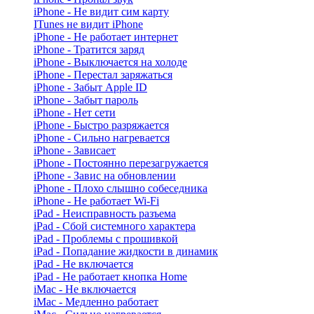
iPhone - Не видит сим карту
ITunes не видит iPhone
iPhone - Не работает интернет
iPhone - Тратится заряд
iPhone - Выключается на холоде
iPhone - Перестал заряжаться
iPhone - Забыт Apple ID
iPhone - Забыт пароль
iPhone - Нет сети
iPhone - Быстро разряжается
iPhone - Сильно нагревается
iPhone - Зависает
iPhone - Постоянно перезагружается
iPhone - Завис на обновлении
iPhone - Плохо слышно собеседника
iPhone - Не работает Wi-Fi
iPad - Неисправность разъема
iPad - Сбой системного характера
iPad - Проблемы с прошивкой
iPad - Попадание жидкости в динамик
iPad - Не включается
iPad - Не работает кнопка Home
iMac - Не включается
iMac - Медленно работает