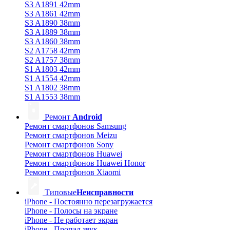
S3 A1891 42mm
S3 A1861 42mm
S3 A1890 38mm
S3 A1889 38mm
S3 A1860 38mm
S2 A1758 42mm
S2 A1757 38mm
S1 A1803 42mm
S1 A1554 42mm
S1 A1802 38mm
S1 A1553 38mm
Ремонт
Android
Ремонт смартфонов Samsung
Ремонт смартфонов Meizu
Ремонт смартфонов Sony
Ремонт смартфонов Huawei
Ремонт смартфонов Huawei Honor
Ремонт смартфонов Xiaomi
Типовые
Неисправности
iPhone - Постоянно перезагружается
iPhone - Полосы на экране
iPhone - Не работает экран
iPhone - Пропал звук