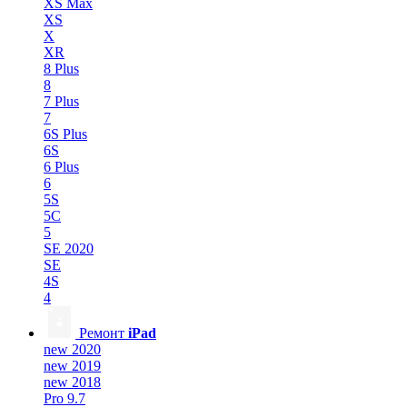
XS Max
XS
X
XR
8 Plus
8
7 Plus
7
6S Plus
6S
6 Plus
6
5S
5C
5
SE 2020
SE
4S
4
Ремонт
iPad
new 2020
new 2019
new 2018
Pro 9.7