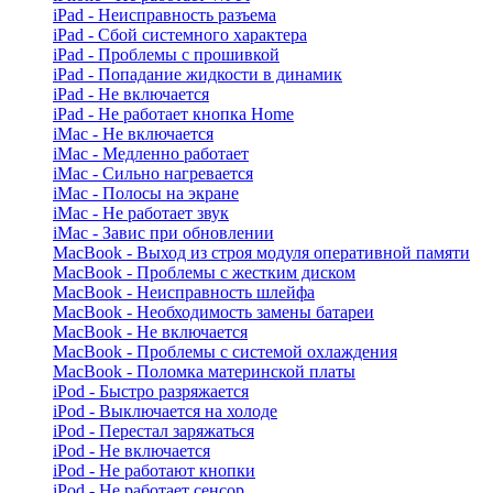
iPad - Неисправность разъема
iPad - Сбой системного характера
iPad - Проблемы с прошивкой
iPad - Попадание жидкости в динамик
iPad - Не включается
iPad - Не работает кнопка Home
iMac - Не включается
iMac - Медленно работает
iMac - Сильно нагревается
iMac - Полосы на экране
iMac - Не работает звук
iMac - Завис при обновлении
MacBook - Выход из строя модуля оперативной памяти
MacBook - Проблемы с жестким диском
MacBook - Неисправность шлейфа
MacBook - Необходимость замены батареи
MacBook - Не включается
MacBook - Проблемы с системой охлаждения
MacBook - Поломка материнской платы
iPod - Быстро разряжается
iPod - Выключается на холоде
iPod - Перестал заряжаться
iPod - Не включается
iPod - Не работают кнопки
iPod - Не работает сенсор