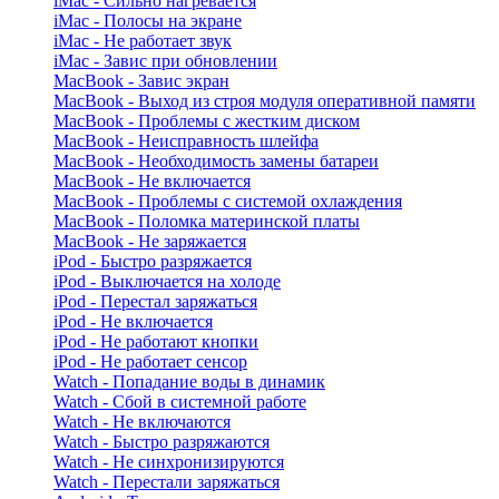
iMac - Сильно нагревается
iMac - Полосы на экране
iMac - Не работает звук
iMac - Завис при обновлении
MacBook - Завис экран
MacBook - Выход из строя модуля оперативной памяти
MacBook - Проблемы с жестким диском
MacBook - Неисправность шлейфа
MacBook - Необходимость замены батареи
MacBook - Не включается
MacBook - Проблемы с системой охлаждения
MacBook - Поломка материнской платы
MacBook - Не заряжается
iPod - Быстро разряжается
iPod - Выключается на холоде
iPod - Перестал заряжаться
iPod - Не включается
iPod - Не работают кнопки
iPod - Не работает сенсор
Watch - Попадание воды в динамик
Watch - Сбой в системной работе
Watch - Не включаются
Watch - Быстро разряжаются
Watch - Не синхронизируются
Watch - Перестали заряжаться