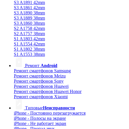
S3 A1891 42mm
S3 A1861 42mm
S3 A1890 38mm
S3 A1889 38mm
S3 A1860 38mm
S2 A1758 42mm
S2 A1757 38mm
S1 A1803 42mm
S1 A1554 42mm
S1 A1802 38mm
S1 A1553 38mm
Ремонт
Android
Ремонт смартфонов Samsung
Ремонт смартфонов Meizu
Ремонт смартфонов Sony
Ремонт смартфонов Huawei
Ремонт смартфонов Huawei Honor
Ремонт смартфонов Xiaomi
Типовые
Неисправности
iPhone - Постоянно перезагружается
iPhone - Полосы на экране
iPhone - Не работает экран
iPhone - Пропал звук