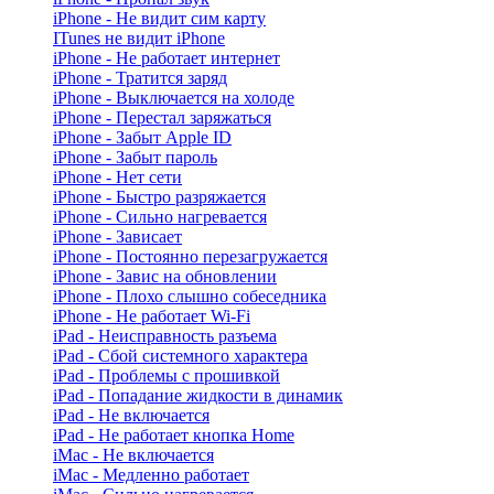
iPhone - Не видит сим карту
ITunes не видит iPhone
iPhone - Не работает интернет
iPhone - Тратится заряд
iPhone - Выключается на холоде
iPhone - Перестал заряжаться
iPhone - Забыт Apple ID
iPhone - Забыт пароль
iPhone - Нет сети
iPhone - Быстро разряжается
iPhone - Сильно нагревается
iPhone - Зависает
iPhone - Постоянно перезагружается
iPhone - Завис на обновлении
iPhone - Плохо слышно собеседника
iPhone - Не работает Wi-Fi
iPad - Неисправность разъема
iPad - Сбой системного характера
iPad - Проблемы с прошивкой
iPad - Попадание жидкости в динамик
iPad - Не включается
iPad - Не работает кнопка Home
iMac - Не включается
iMac - Медленно работает