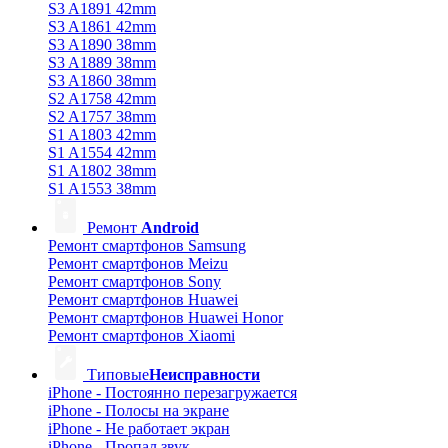
S3 A1891 42mm
S3 A1861 42mm
S3 A1890 38mm
S3 A1889 38mm
S3 A1860 38mm
S2 A1758 42mm
S2 A1757 38mm
S1 A1803 42mm
S1 A1554 42mm
S1 A1802 38mm
S1 A1553 38mm
Ремонт
Android
Ремонт смартфонов Samsung
Ремонт смартфонов Meizu
Ремонт смартфонов Sony
Ремонт смартфонов Huawei
Ремонт смартфонов Huawei Honor
Ремонт смартфонов Xiaomi
Типовые
Неисправности
iPhone - Постоянно перезагружается
iPhone - Полосы на экране
iPhone - Не работает экран
iPhone - Пропал звук