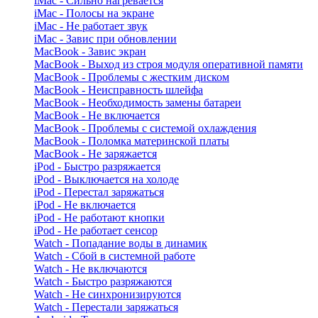
iMac - Сильно нагревается
iMac - Полосы на экране
iMac - Не работает звук
iMac - Завис при обновлении
MacBook - Завис экран
MacBook - Выход из строя модуля оперативной памяти
MacBook - Проблемы с жестким диском
MacBook - Неисправность шлейфа
MacBook - Необходимость замены батареи
MacBook - Не включается
MacBook - Проблемы с системой охлаждения
MacBook - Поломка материнской платы
MacBook - Не заряжается
iPod - Быстро разряжается
iPod - Выключается на холоде
iPod - Перестал заряжаться
iPod - Не включается
iPod - Не работают кнопки
iPod - Не работает сенсор
Watch - Попадание воды в динамик
Watch - Сбой в системной работе
Watch - Не включаются
Watch - Быстро разряжаются
Watch - Не синхронизируются
Watch - Перестали заряжаться