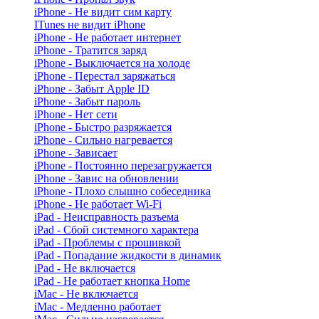
iPhone - Не видит сим карту
ITunes не видит iPhone
iPhone - Не работает интернет
iPhone - Тратится заряд
iPhone - Выключается на холоде
iPhone - Перестал заряжаться
iPhone - Забыт Apple ID
iPhone - Забыт пароль
iPhone - Нет сети
iPhone - Быстро разряжается
iPhone - Сильно нагревается
iPhone - Зависает
iPhone - Постоянно перезагружается
iPhone - Завис на обновлении
iPhone - Плохо слышно собеседника
iPhone - Не работает Wi-Fi
iPad - Неисправность разъема
iPad - Сбой системного характера
iPad - Проблемы с прошивкой
iPad - Попадание жидкости в динамик
iPad - Не включается
iPad - Не работает кнопка Home
iMac - Не включается
iMac - Медленно работает