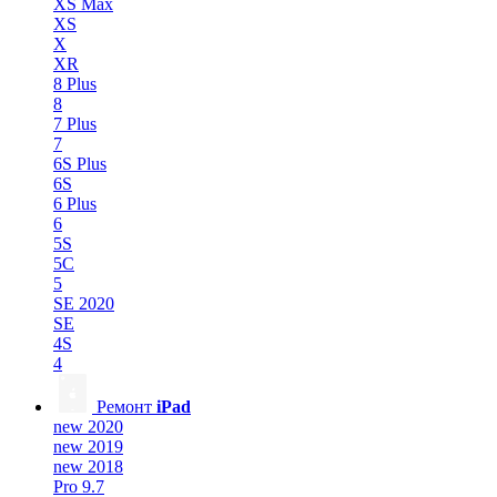
XS Max
XS
X
XR
8 Plus
8
7 Plus
7
6S Plus
6S
6 Plus
6
5S
5C
5
SE 2020
SE
4S
4
Ремонт
iPad
new 2020
new 2019
new 2018
Pro 9.7