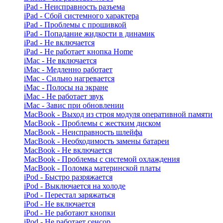
iPad - Неисправность разъема
iPad - Сбой системного характера
iPad - Проблемы с прошивкой
iPad - Попадание жидкости в динамик
iPad - Не включается
iPad - Не работает кнопка Home
iMac - Не включается
iMac - Медленно работает
iMac - Сильно нагревается
iMac - Полосы на экране
iMac - Не работает звук
iMac - Завис при обновлении
MacBook - Выход из строя модуля оперативной памяти
MacBook - Проблемы с жестким диском
MacBook - Неисправность шлейфа
MacBook - Необходимость замены батареи
MacBook - Не включается
MacBook - Проблемы с системой охлаждения
MacBook - Поломка материнской платы
iPod - Быстро разряжается
iPod - Выключается на холоде
iPod - Перестал заряжаться
iPod - Не включается
iPod - Не работают кнопки
iPod - Не работает сенсор