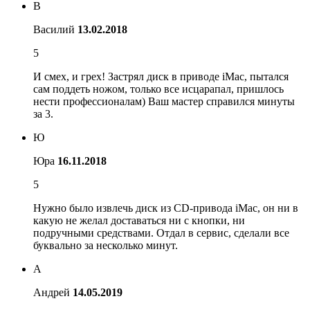
В
Василий
13.02.2018
5
И смех, и грех! Застрял диск в приводе iMac, пытался
сам поддеть ножом, только все исцарапал, пришлось
нести профессионалам) Ваш мастер справился минуты
за 3.
Ю
Юра
16.11.2018
5
Нужно было извлечь диск из CD-привода iMac, он ни в
какую не желал доставаться ни с кнопки, ни
подручными средствами. Отдал в сервис, сделали все
буквально за несколько минут.
А
Андрей
14.05.2019