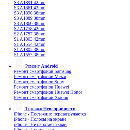
S3 A1891 42mm
S3 A1861 42mm
S3 A1890 38mm
S3 A1889 38mm
S3 A1860 38mm
S2 A1758 42mm
S2 A1757 38mm
S1 A1803 42mm
S1 A1554 42mm
S1 A1802 38mm
S1 A1553 38mm
Ремонт
Android
Ремонт смартфонов Samsung
Ремонт смартфонов Meizu
Ремонт смартфонов Sony
Ремонт смартфонов Huawei
Ремонт смартфонов Huawei Honor
Ремонт смартфонов Xiaomi
Типовые
Неисправности
iPhone - Постоянно перезагружается
iPhone - Полосы на экране
iPhone - Не работает экран
iPhone - Пропал звук