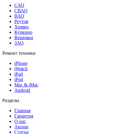
САО
СВАО
ВАО
Реутов
Химки
Куркино
Вешняки
ЗАО
Ремонт техники
iPhone
iWatch
iPad
iPod
Mac & iMac
Android
Разделы
Главная
Гарантия
О нас
Акции
Статьи