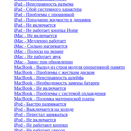
iPad - Неисправность разъема
iPad - Сбой системного характера
iPad - Проблемы с прошивкой
iPad - Попадание жидкости в динамик
iPad - Не включается
iPad - Не работает кнопка Home
iMac - Не включается
iMac - Медленно работает
iMac - Сильно нагревается
iMac - Полосы на экране
iMac - Не работает звук
iMac - Завис при обновлении
MacBook - Выход из строя модуля оперативной памяти
MacBook - Проблемы с жестким диском
MacBook - Неисправность шлейфа
MacBook - Необходимость замены батареи
MacBook - Не включается
MacBook - Проблемы с системой охлаждения
MacBook - Поломка материнской платы
iPod - Быстро разряжается
iPod - Выключается на холоде
iPod - Перестал заряжаться
iPod - Не включается
iPod - Не работают кнопки
iPod - Не работает сенсор