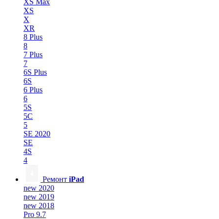
XS Max
XS
X
XR
8 Plus
8
7 Plus
7
6S Plus
6S
6 Plus
6
5S
5C
5
SE 2020
SE
4S
4
Ремонт
iPad
new 2020
new 2019
new 2018
Pro 9.7