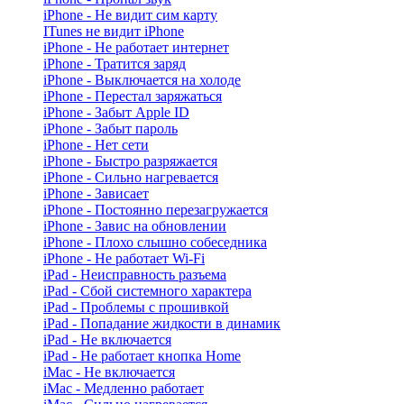
iPhone - Не видит сим карту
ITunes не видит iPhone
iPhone - Не работает интернет
iPhone - Тратится заряд
iPhone - Выключается на холоде
iPhone - Перестал заряжаться
iPhone - Забыт Apple ID
iPhone - Забыт пароль
iPhone - Нет сети
iPhone - Быстро разряжается
iPhone - Сильно нагревается
iPhone - Зависает
iPhone - Постоянно перезагружается
iPhone - Завис на обновлении
iPhone - Плохо слышно собеседника
iPhone - Не работает Wi-Fi
iPad - Неисправность разъема
iPad - Сбой системного характера
iPad - Проблемы с прошивкой
iPad - Попадание жидкости в динамик
iPad - Не включается
iPad - Не работает кнопка Home
iMac - Не включается
iMac - Медленно работает