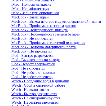
iMac - Сильно нагревается
iMac - Полосы на экране
iMac - Не работает звук
iMac - Завис при обновлении
MacBook - Завис экран
MacBook - Выход из строя модуля оперативной памяти
MacBook - Проблемы с жестким диском
MacBook - Неисправность шлейфа
MacBook - Необходимость замены батареи
MacBook - Не включается
MacBook - Проблемы с системой охлаждения
MacBook - Поломка материнской платы
MacBook - Не заряжается
iPod - Быстро разряжается
iPod - Выключается на холоде
iPod - Перестал заряжаться
iPod - Не включается
iPod - Не работают кнопки
iPod - Не работает сенсор
Watch - Попадание воды в динамик
Watch - Сбой в системной работе
Watch - Не включаются
Watch - Быстро разряжаются
Watch - Не синхронизируются
Watch - Перестали заряжаться