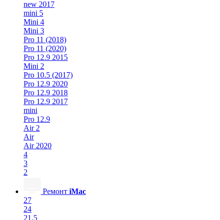
new 2017
mini 5
Mini 4
Mini 3
Pro 11 (2018)
Pro 11 (2020)
Pro 12.9 2015
Mini 2
Pro 10.5 (2017)
Pro 12.9 2020
Pro 12.9 2018
Pro 12.9 2017
mini
Pro 12.9
Air 2
Air
Air 2020
4
3
2
Ремонт
iMac
27
24
21.5