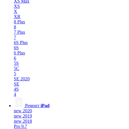
XS Max
XS
X
XR
8 Plus
8
7 Plus
7
6S Plus
6S
6 Plus
6
5S
5C
5
SE 2020
SE
4S
4
Ремонт
iPad
new 2020
new 2019
new 2018
Pro 9.7