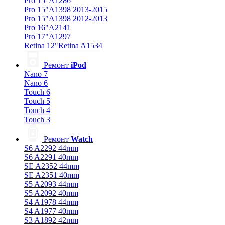
Pro 15"A1286
Pro 15"A1398 2013-2015
Pro 15"A1398 2012-2013
Pro 16"A2141
Pro 17"A1297
Retina 12"Retina A1534
Ремонт
iPod
Nano 7
Nano 6
Touch 6
Touch 5
Touch 4
Touch 3
Ремонт
Watch
S6 A2292 44mm
S6 A2291 40mm
SE A2352 44mm
SE A2351 40mm
S5 A2093 44mm
S5 A2092 40mm
S4 A1978 44mm
S4 A1977 40mm
S3 A1892 42mm