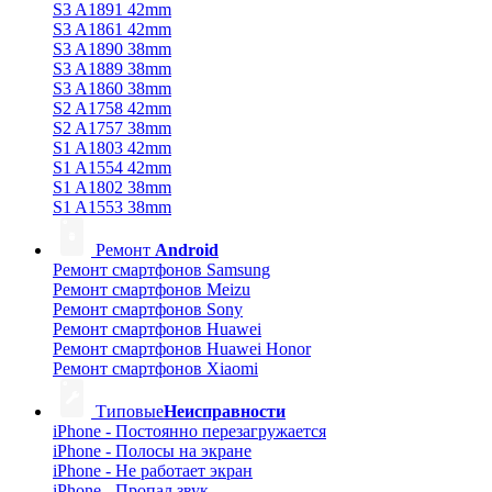
S3 A1891 42mm
S3 A1861 42mm
S3 A1890 38mm
S3 A1889 38mm
S3 A1860 38mm
S2 A1758 42mm
S2 A1757 38mm
S1 A1803 42mm
S1 A1554 42mm
S1 A1802 38mm
S1 A1553 38mm
Ремонт
Android
Ремонт смартфонов Samsung
Ремонт смартфонов Meizu
Ремонт смартфонов Sony
Ремонт смартфонов Huawei
Ремонт смартфонов Huawei Honor
Ремонт смартфонов Xiaomi
Типовые
Неисправности
iPhone - Постоянно перезагружается
iPhone - Полосы на экране
iPhone - Не работает экран
iPhone - Пропал звук