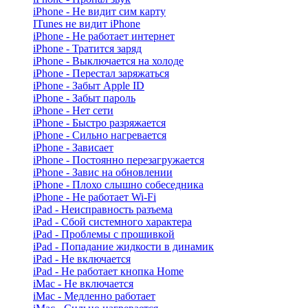
iPhone - Не видит сим карту
ITunes не видит iPhone
iPhone - Не работает интернет
iPhone - Тратится заряд
iPhone - Выключается на холоде
iPhone - Перестал заряжаться
iPhone - Забыт Apple ID
iPhone - Забыт пароль
iPhone - Нет сети
iPhone - Быстро разряжается
iPhone - Сильно нагревается
iPhone - Зависает
iPhone - Постоянно перезагружается
iPhone - Завис на обновлении
iPhone - Плохо слышно собеседника
iPhone - Не работает Wi-Fi
iPad - Неисправность разъема
iPad - Сбой системного характера
iPad - Проблемы с прошивкой
iPad - Попадание жидкости в динамик
iPad - Не включается
iPad - Не работает кнопка Home
iMac - Не включается
iMac - Медленно работает