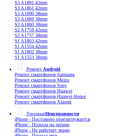
S3 A1891 42mm
S3 A1861 42mm
S3 A1890 38mm
S3 A1889 38mm
S3 A1860 38mm
S2 A1758 42mm
S2 A1757 38mm
S1 A1803 42mm
S1 A1554 42mm
S1 A1802 38mm
S1 A1553 38mm
Ремонт
Android
Ремонт смартфонов Samsung
Ремонт смартфонов Meizu
Ремонт смартфонов Sony
Ремонт смартфонов Huawei
Ремонт смартфонов Huawei Honor
Ремонт смартфонов Xiaomi
Типовые
Неисправности
iPhone - Постоянно перезагружается
iPhone - Полосы на экране
iPhone - Не работает экран
iPhone - Пропал звук