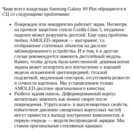
Чаще всего владельцы Samsung Galaxy S9 Plus обращаются в
СЦ со следующими проблемами:
Поврежден или некорректно работает экран. Несмотря
на прочное защитное стекло Gorilla Glass 5, неудачное
падение может разрушить дисплей. Еще одна проблема
любых AMOLED-экранов — выгорание, т.е.
отображение статичных объектов на дисплее
заблокированного устройства. И в том, и в другом
случае рекомендуется заменить дисплейный модуль.
Важно, чтобы деталь была качественной: дешевая копия
экрана может испортить все впечатление о хорошей
модели искаженной цветопередачей, тусклой
подсветкой, медленным сенсором, отсутствием резкости
и сочности картинки. Мы устанавливаем только
AMOLED-дисплеи оригинального качества;
Разбита задняя панель. Деформированный корпус
желательно заменить как можно скорее после
повреждения. Утрата влаго- и выплезащитных свойств,
избыточное давление смещенных корпусных частей
могут привести к выходу внутренних компонентов, в
первую очередь — модуля беспроводной зарядки. Мы
ставим оригинальные стеклянные крышки.