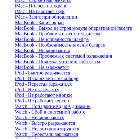
iMac - Сильно нагревается
iMac - Полосы на экране
iMac - Не работает звук
iMac - Завис при обновлении
MacBook - Завис экран
MacBook - Выход из строя модуля оперативной памяти
MacBook - Проблемы с жестким диском
MacBook - Неисправность шлейфа
MacBook - Необходимость замены батареи
MacBook - Не включается
MacBook - Проблемы с системой охлаждения
MacBook - Поломка материнской платы
MacBook - Не заряжается
iPod - Быстро разряжается
iPod - Выключается на холоде
iPod - Перестал заряжаться
iPod - Не включается
iPod - Не работают кнопки
iPod - Не работает сенсор
Watch - Попадание воды в динамик
Watch - Сбой в системной работе
Watch - Не включаются
Watch - Быстро разряжаются
Watch - Не синхронизируются
Watch - Перестали заряжаться