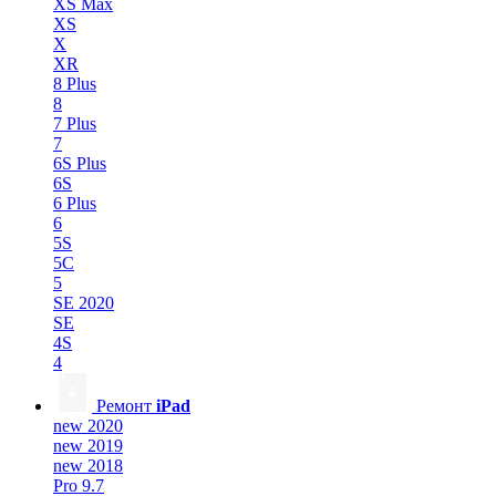
XS Max
XS
X
XR
8 Plus
8
7 Plus
7
6S Plus
6S
6 Plus
6
5S
5C
5
SE 2020
SE
4S
4
Ремонт
iPad
new 2020
new 2019
new 2018
Pro 9.7