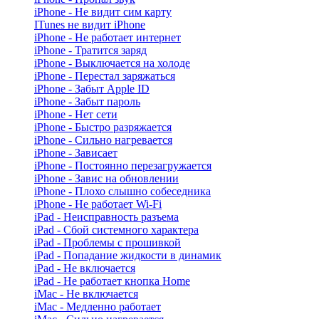
iPhone - Не видит сим карту
ITunes не видит iPhone
iPhone - Не работает интернет
iPhone - Тратится заряд
iPhone - Выключается на холоде
iPhone - Перестал заряжаться
iPhone - Забыт Apple ID
iPhone - Забыт пароль
iPhone - Нет сети
iPhone - Быстро разряжается
iPhone - Сильно нагревается
iPhone - Зависает
iPhone - Постоянно перезагружается
iPhone - Завис на обновлении
iPhone - Плохо слышно собеседника
iPhone - Не работает Wi-Fi
iPad - Неисправность разъема
iPad - Сбой системного характера
iPad - Проблемы с прошивкой
iPad - Попадание жидкости в динамик
iPad - Не включается
iPad - Не работает кнопка Home
iMac - Не включается
iMac - Медленно работает