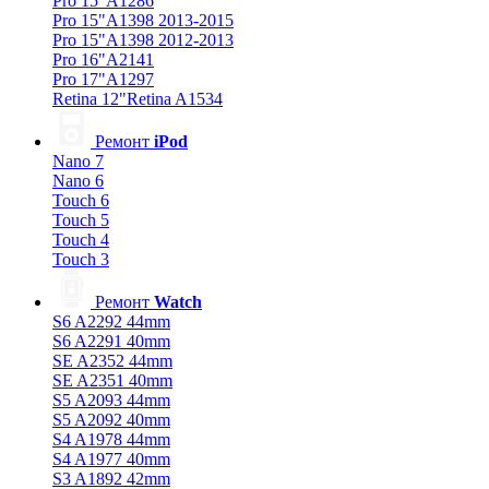
Pro 15"A1286
Pro 15"A1398 2013-2015
Pro 15"A1398 2012-2013
Pro 16"A2141
Pro 17"A1297
Retina 12"Retina A1534
Ремонт
iPod
Nano 7
Nano 6
Touch 6
Touch 5
Touch 4
Touch 3
Ремонт
Watch
S6 A2292 44mm
S6 A2291 40mm
SE A2352 44mm
SE A2351 40mm
S5 A2093 44mm
S5 A2092 40mm
S4 A1978 44mm
S4 A1977 40mm
S3 A1892 42mm