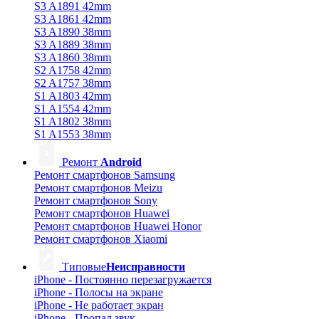
S3 A1891 42mm
S3 A1861 42mm
S3 A1890 38mm
S3 A1889 38mm
S3 A1860 38mm
S2 A1758 42mm
S2 A1757 38mm
S1 A1803 42mm
S1 A1554 42mm
S1 A1802 38mm
S1 A1553 38mm
Ремонт
Android
Ремонт смартфонов Samsung
Ремонт смартфонов Meizu
Ремонт смартфонов Sony
Ремонт смартфонов Huawei
Ремонт смартфонов Huawei Honor
Ремонт смартфонов Xiaomi
Типовые
Неисправности
iPhone - Постоянно перезагружается
iPhone - Полосы на экране
iPhone - Не работает экран
iPhone - Пропал звук