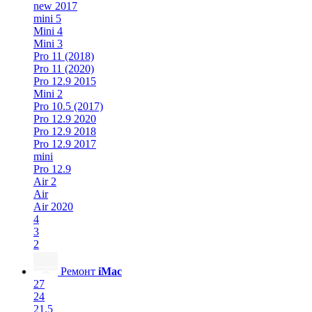
new 2017
mini 5
Mini 4
Mini 3
Pro 11 (2018)
Pro 11 (2020)
Pro 12.9 2015
Mini 2
Pro 10.5 (2017)
Pro 12.9 2020
Pro 12.9 2018
Pro 12.9 2017
mini
Pro 12.9
Air 2
Air
Air 2020
4
3
2
Ремонт
iMac
27
24
21.5