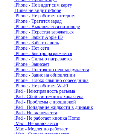
iPhone - Не видит сим карту
ITunes не видит iPhone
iPhone - Не работает интернет
iPhone - Тратится заряд
iPhone - Выключается на холоде
iPhone - Перестал заряжаться
iPhone - Забыт Apple ID
iPhone - Забыт пароль
iPhone - Нет сети
iPhone - Быстро разряжается
iPhone - Сильно нагревается
iPhone - Зависает
iPhone - Постоянно перезагружается
iPhone - Завис на обновлении
iPhone - Плохо слышно собеседника
iPhone - Не работает Wi-Fi
iPad - Неисправность разъема
iPad - Сбой системного характера
iPad - Проблемы с прошивкой
iPad - Попадание жидкости в динамик
iPad - Не включается
iPad - Не работает кнопка Home
iMac - Не включается
iMac - Медленно работает