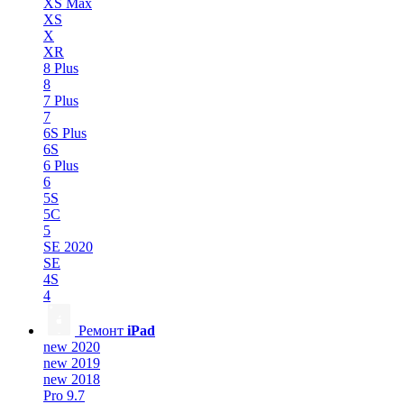
XS Max
XS
X
XR
8 Plus
8
7 Plus
7
6S Plus
6S
6 Plus
6
5S
5C
5
SE 2020
SE
4S
4
Ремонт
iPad
new 2020
new 2019
new 2018
Pro 9.7