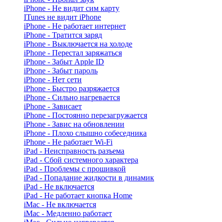
iPhone - Не видит сим карту
ITunes не видит iPhone
iPhone - Не работает интернет
iPhone - Тратится заряд
iPhone - Выключается на холоде
iPhone - Перестал заряжаться
iPhone - Забыт Apple ID
iPhone - Забыт пароль
iPhone - Нет сети
iPhone - Быстро разряжается
iPhone - Сильно нагревается
iPhone - Зависает
iPhone - Постоянно перезагружается
iPhone - Завис на обновлении
iPhone - Плохо слышно собеседника
iPhone - Не работает Wi-Fi
iPad - Неисправность разъема
iPad - Сбой системного характера
iPad - Проблемы с прошивкой
iPad - Попадание жидкости в динамик
iPad - Не включается
iPad - Не работает кнопка Home
iMac - Не включается
iMac - Медленно работает