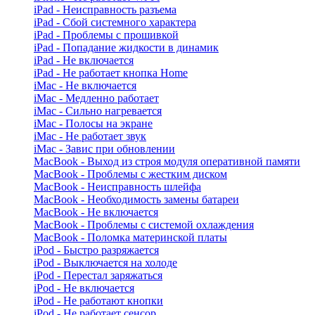
iPad - Неисправность разъема
iPad - Сбой системного характера
iPad - Проблемы с прошивкой
iPad - Попадание жидкости в динамик
iPad - Не включается
iPad - Не работает кнопка Home
iMac - Не включается
iMac - Медленно работает
iMac - Сильно нагревается
iMac - Полосы на экране
iMac - Не работает звук
iMac - Завис при обновлении
MacBook - Выход из строя модуля оперативной памяти
MacBook - Проблемы с жестким диском
MacBook - Неисправность шлейфа
MacBook - Необходимость замены батареи
MacBook - Не включается
MacBook - Проблемы с системой охлаждения
MacBook - Поломка материнской платы
iPod - Быстро разряжается
iPod - Выключается на холоде
iPod - Перестал заряжаться
iPod - Не включается
iPod - Не работают кнопки
iPod - Не работает сенсор