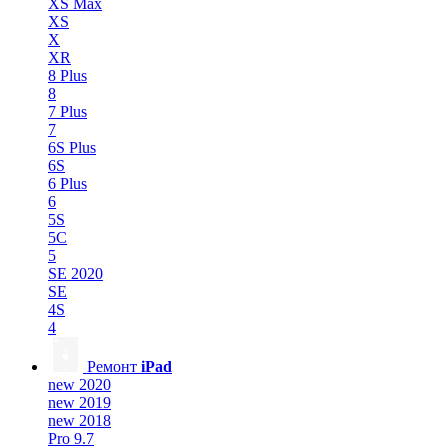
XS Max
XS
X
XR
8 Plus
8
7 Plus
7
6S Plus
6S
6 Plus
6
5S
5C
5
SE 2020
SE
4S
4
Ремонт
iPad
new 2020
new 2019
new 2018
Pro 9.7