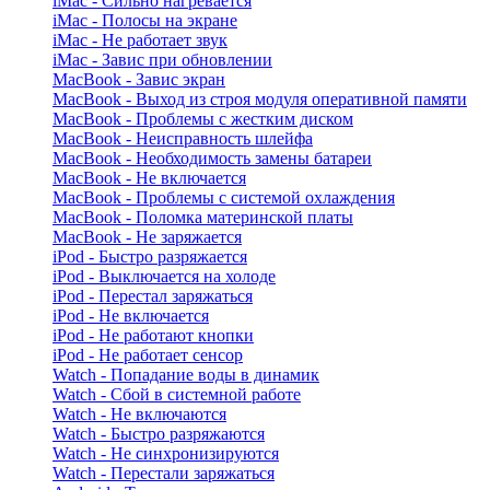
iMac - Сильно нагревается
iMac - Полосы на экране
iMac - Не работает звук
iMac - Завис при обновлении
MacBook - Завис экран
MacBook - Выход из строя модуля оперативной памяти
MacBook - Проблемы с жестким диском
MacBook - Неисправность шлейфа
MacBook - Необходимость замены батареи
MacBook - Не включается
MacBook - Проблемы с системой охлаждения
MacBook - Поломка материнской платы
MacBook - Не заряжается
iPod - Быстро разряжается
iPod - Выключается на холоде
iPod - Перестал заряжаться
iPod - Не включается
iPod - Не работают кнопки
iPod - Не работает сенсор
Watch - Попадание воды в динамик
Watch - Сбой в системной работе
Watch - Не включаются
Watch - Быстро разряжаются
Watch - Не синхронизируются
Watch - Перестали заряжаться