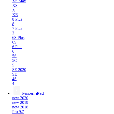
XS Max
XS
X
XR
8 Plus
8
7 Plus
7
6S Plus
6S
6 Plus
6
5S
5C
5
SE 2020
SE
4S
4
Ремонт
iPad
new 2020
new 2019
new 2018
Pro 9.7