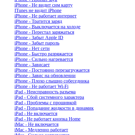
iPhone - Не видит сим карту
ITunes не видит iPhone
iPhone - Не работает интернет
iPhone - Тратится заряд
iPhone - Выключается на холоде
iPhone - Перестал заряжаться
iPhone - Забыт Apple ID
iPhone - Забыт пароль
iPhone - Нет сети
iPhone - Быстро разряжается
iPhone - Сильно нагревается
iPhone - Зависает
iPhone - Постоянно перезагружается
iPhone - Завис на обновлении
iPhone - Плохо слышно собеседника
iPhone - Не работает Wi-Fi
iPad - Неисправность разъема
iPad - Сбой системного характера
iPad - Проблемы с прошивкой
iPad - Попадание жидкости в динамик
iPad - Не включается
iPad - Не работает кнопка Home
iMac - Не включается
iMac - Медленно работает