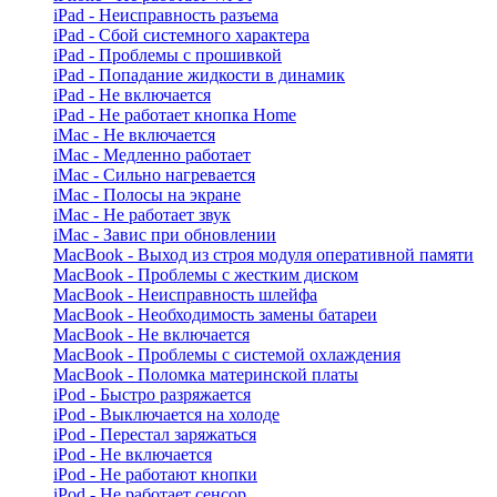
iPad - Неисправность разъема
iPad - Сбой системного характера
iPad - Проблемы с прошивкой
iPad - Попадание жидкости в динамик
iPad - Не включается
iPad - Не работает кнопка Home
iMac - Не включается
iMac - Медленно работает
iMac - Сильно нагревается
iMac - Полосы на экране
iMac - Не работает звук
iMac - Завис при обновлении
MacBook - Выход из строя модуля оперативной памяти
MacBook - Проблемы с жестким диском
MacBook - Неисправность шлейфа
MacBook - Необходимость замены батареи
MacBook - Не включается
MacBook - Проблемы с системой охлаждения
MacBook - Поломка материнской платы
iPod - Быстро разряжается
iPod - Выключается на холоде
iPod - Перестал заряжаться
iPod - Не включается
iPod - Не работают кнопки
iPod - Не работает сенсор