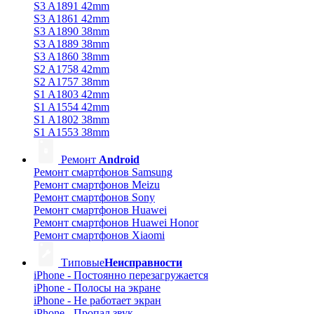
S3 A1891 42mm
S3 A1861 42mm
S3 A1890 38mm
S3 A1889 38mm
S3 A1860 38mm
S2 A1758 42mm
S2 A1757 38mm
S1 A1803 42mm
S1 A1554 42mm
S1 A1802 38mm
S1 A1553 38mm
Ремонт
Android
Ремонт смартфонов Samsung
Ремонт смартфонов Meizu
Ремонт смартфонов Sony
Ремонт смартфонов Huawei
Ремонт смартфонов Huawei Honor
Ремонт смартфонов Xiaomi
Типовые
Неисправности
iPhone - Постоянно перезагружается
iPhone - Полосы на экране
iPhone - Не работает экран
iPhone - Пропал звук