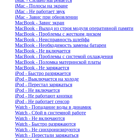
iMac - Сильно нагревается
iMac - Полосы на экране
iMac - Не работает звук
iMac - Завис при обновлении
MacBook - Завис экран
MacBook - Выход из строя модуля оперативной памяти
MacBook - Проблемы с жестким диском
MacBook - Неисправность шлейфа
MacBook - Необходимость замены батареи
MacBook - Не включается
MacBook - Проблемы с системой охлаждения
MacBook - Поломка материнской платы
MacBook - Не заряжается
iPod - Быстро разряжается
iPod - Выключается на холоде
iPod - Перестал заряжаться
iPod - Не включается
iPod - Не работают кнопки
iPod - Не работает сенсор
Watch - Попадание воды в динамик
Watch - Сбой в системной работе
Watch - Не включаются
Watch - Быстро разряжаются
Watch - Не синхронизируются
Watch - Перестали заряжаться