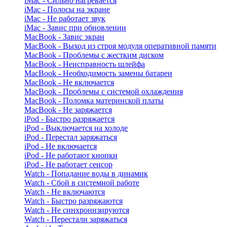
iMac - Сильно нагревается
iMac - Полосы на экране
iMac - Не работает звук
iMac - Завис при обновлении
MacBook - Завис экран
MacBook - Выход из строя модуля оперативной памяти
MacBook - Проблемы с жестким диском
MacBook - Неисправность шлейфа
MacBook - Необходимость замены батареи
MacBook - Не включается
MacBook - Проблемы с системой охлаждения
MacBook - Поломка материнской платы
MacBook - Не заряжается
iPod - Быстро разряжается
iPod - Выключается на холоде
iPod - Перестал заряжаться
iPod - Не включается
iPod - Не работают кнопки
iPod - Не работает сенсор
Watch - Попадание воды в динамик
Watch - Сбой в системной работе
Watch - Не включаются
Watch - Быстро разряжаются
Watch - Не синхронизируются
Watch - Перестали заряжаться