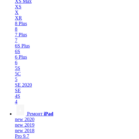
XS Max
XS
X
XR
8 Plus
8
7 Plus
7
6S Plus
6S
6 Plus
6
5S
5C
5
SE 2020
SE
4S
4
Ремонт
iPad
new 2020
new 2019
new 2018
Pro 9.7