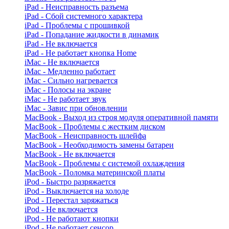
iPad - Неисправность разъема
iPad - Сбой системного характера
iPad - Проблемы с прошивкой
iPad - Попадание жидкости в динамик
iPad - Не включается
iPad - Не работает кнопка Home
iMac - Не включается
iMac - Медленно работает
iMac - Сильно нагревается
iMac - Полосы на экране
iMac - Не работает звук
iMac - Завис при обновлении
MacBook - Выход из строя модуля оперативной памяти
MacBook - Проблемы с жестким диском
MacBook - Неисправность шлейфа
MacBook - Необходимость замены батареи
MacBook - Не включается
MacBook - Проблемы с системой охлаждения
MacBook - Поломка материнской платы
iPod - Быстро разряжается
iPod - Выключается на холоде
iPod - Перестал заряжаться
iPod - Не включается
iPod - Не работают кнопки
iPod - Не работает сенсор