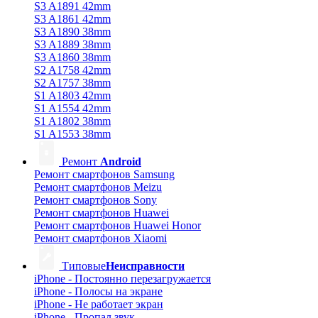
S3 A1891 42mm
S3 A1861 42mm
S3 A1890 38mm
S3 A1889 38mm
S3 A1860 38mm
S2 A1758 42mm
S2 A1757 38mm
S1 A1803 42mm
S1 A1554 42mm
S1 A1802 38mm
S1 A1553 38mm
Ремонт
Android
Ремонт смартфонов Samsung
Ремонт смартфонов Meizu
Ремонт смартфонов Sony
Ремонт смартфонов Huawei
Ремонт смартфонов Huawei Honor
Ремонт смартфонов Xiaomi
Типовые
Неисправности
iPhone - Постоянно перезагружается
iPhone - Полосы на экране
iPhone - Не работает экран
iPhone - Пропал звук