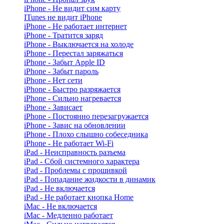
iPhone - Не видит сим карту
ITunes не видит iPhone
iPhone - Не работает интернет
iPhone - Тратится заряд
iPhone - Выключается на холоде
iPhone - Перестал заряжаться
iPhone - Забыт Apple ID
iPhone - Забыт пароль
iPhone - Нет сети
iPhone - Быстро разряжается
iPhone - Сильно нагревается
iPhone - Зависает
iPhone - Постоянно перезагружается
iPhone - Завис на обновлении
iPhone - Плохо слышно собеседника
iPhone - Не работает Wi-Fi
iPad - Неисправность разъема
iPad - Сбой системного характера
iPad - Проблемы с прошивкой
iPad - Попадание жидкости в динамик
iPad - Не включается
iPad - Не работает кнопка Home
iMac - Не включается
iMac - Медленно работает