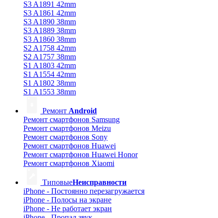
S3 A1891 42mm
S3 A1861 42mm
S3 A1890 38mm
S3 A1889 38mm
S3 A1860 38mm
S2 A1758 42mm
S2 A1757 38mm
S1 A1803 42mm
S1 A1554 42mm
S1 A1802 38mm
S1 A1553 38mm
Ремонт
Android
Ремонт смартфонов Samsung
Ремонт смартфонов Meizu
Ремонт смартфонов Sony
Ремонт смартфонов Huawei
Ремонт смартфонов Huawei Honor
Ремонт смартфонов Xiaomi
Типовые
Неисправности
iPhone - Постоянно перезагружается
iPhone - Полосы на экране
iPhone - Не работает экран
iPhone - Пропал звук