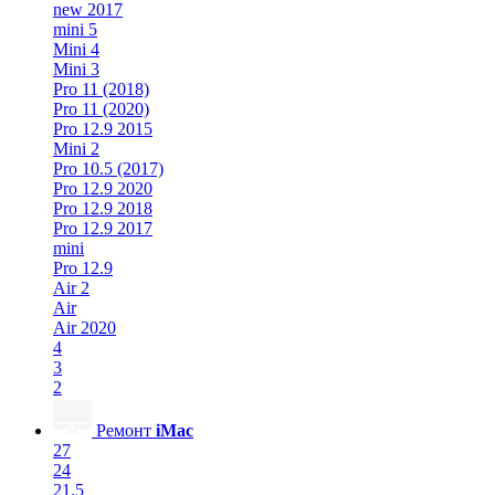
new 2017
mini 5
Mini 4
Mini 3
Pro 11 (2018)
Pro 11 (2020)
Pro 12.9 2015
Mini 2
Pro 10.5 (2017)
Pro 12.9 2020
Pro 12.9 2018
Pro 12.9 2017
mini
Pro 12.9
Air 2
Air
Air 2020
4
3
2
Ремонт
iMac
27
24
21.5