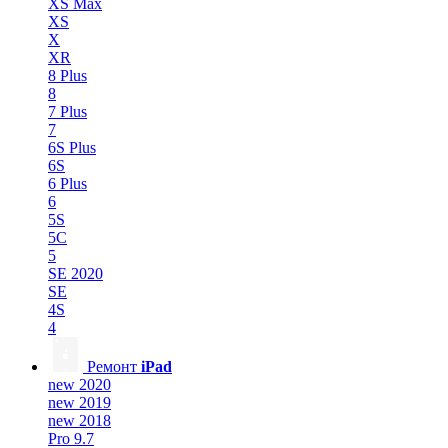
XS Max
XS
X
XR
8 Plus
8
7 Plus
7
6S Plus
6S
6 Plus
6
5S
5C
5
SE 2020
SE
4S
4
Ремонт
iPad
new 2020
new 2019
new 2018
Pro 9.7