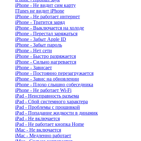
iPhone - Не видит сим карту
ITunes не видит iPhone
iPhone - Не работает интернет
iPhone - Тратится заряд
iPhone - Выключается на холоде
iPhone - Перестал заряжаться
iPhone - Забыт Apple ID
iPhone - Забыт пароль
iPhone - Нет сети
iPhone - Быстро разряжается
iPhone - Сильно нагревается
iPhone - Зависает
iPhone - Постоянно перезагружается
iPhone - Завис на обновлении
iPhone - Плохо слышно собеседника
iPhone - Не работает Wi-Fi
iPad - Неисправность разъема
iPad - Сбой системного характера
iPad - Проблемы с прошивкой
iPad - Попадание жидкости в динамик
iPad - Не включается
iPad - Не работает кнопка Home
iMac - Не включается
iMac - Медленно работает