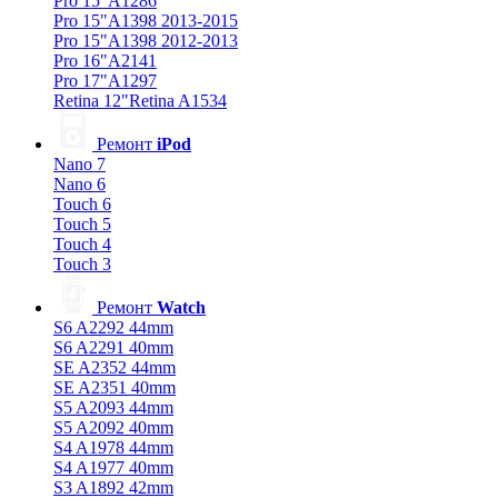
Pro 15"A1286
Pro 15"A1398 2013-2015
Pro 15"A1398 2012-2013
Pro 16"A2141
Pro 17"A1297
Retina 12"Retina A1534
Ремонт
iPod
Nano 7
Nano 6
Touch 6
Touch 5
Touch 4
Touch 3
Ремонт
Watch
S6 A2292 44mm
S6 A2291 40mm
SE A2352 44mm
SE A2351 40mm
S5 A2093 44mm
S5 A2092 40mm
S4 A1978 44mm
S4 A1977 40mm
S3 A1892 42mm