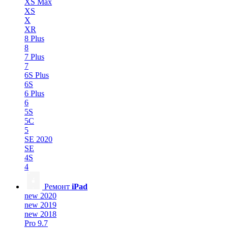
XS Max
XS
X
XR
8 Plus
8
7 Plus
7
6S Plus
6S
6 Plus
6
5S
5C
5
SE 2020
SE
4S
4
Ремонт
iPad
new 2020
new 2019
new 2018
Pro 9.7