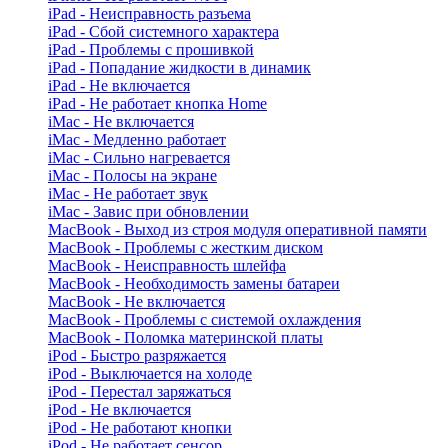
iPad - Неисправность разъема
iPad - Сбой системного характера
iPad - Проблемы с прошивкой
iPad - Попадание жидкости в динамик
iPad - Не включается
iPad - Не работает кнопка Home
iMac - Не включается
iMac - Медленно работает
iMac - Сильно нагревается
iMac - Полосы на экране
iMac - Не работает звук
iMac - Завис при обновлении
MacBook - Выход из строя модуля оперативной памяти
MacBook - Проблемы с жестким диском
MacBook - Неисправность шлейфа
MacBook - Необходимость замены батареи
MacBook - Не включается
MacBook - Проблемы с системой охлаждения
MacBook - Поломка материнской платы
iPod - Быстро разряжается
iPod - Выключается на холоде
iPod - Перестал заряжаться
iPod - Не включается
iPod - Не работают кнопки
iPod - Не работает сенсор