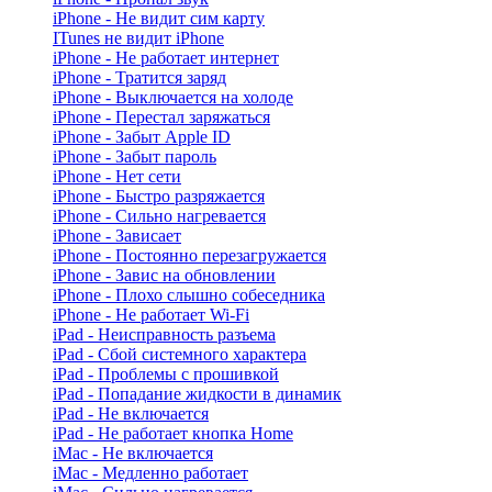
iPhone - Не видит сим карту
ITunes не видит iPhone
iPhone - Не работает интернет
iPhone - Тратится заряд
iPhone - Выключается на холоде
iPhone - Перестал заряжаться
iPhone - Забыт Apple ID
iPhone - Забыт пароль
iPhone - Нет сети
iPhone - Быстро разряжается
iPhone - Сильно нагревается
iPhone - Зависает
iPhone - Постоянно перезагружается
iPhone - Завис на обновлении
iPhone - Плохо слышно собеседника
iPhone - Не работает Wi-Fi
iPad - Неисправность разъема
iPad - Сбой системного характера
iPad - Проблемы с прошивкой
iPad - Попадание жидкости в динамик
iPad - Не включается
iPad - Не работает кнопка Home
iMac - Не включается
iMac - Медленно работает