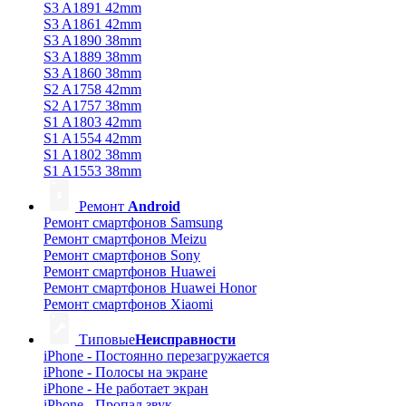
S3 A1891 42mm
S3 A1861 42mm
S3 A1890 38mm
S3 A1889 38mm
S3 A1860 38mm
S2 A1758 42mm
S2 A1757 38mm
S1 A1803 42mm
S1 A1554 42mm
S1 A1802 38mm
S1 A1553 38mm
Ремонт
Android
Ремонт смартфонов Samsung
Ремонт смартфонов Meizu
Ремонт смартфонов Sony
Ремонт смартфонов Huawei
Ремонт смартфонов Huawei Honor
Ремонт смартфонов Xiaomi
Типовые
Неисправности
iPhone - Постоянно перезагружается
iPhone - Полосы на экране
iPhone - Не работает экран
iPhone - Пропал звук