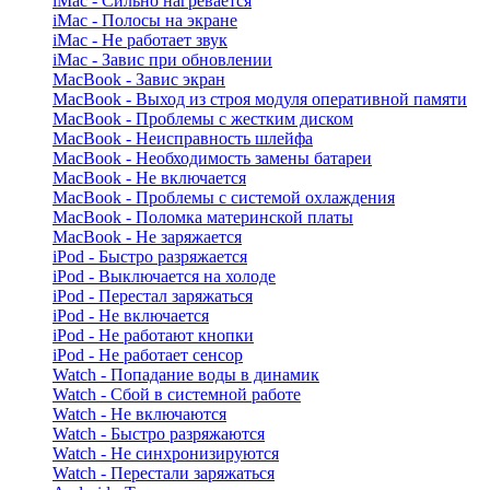
iMac - Сильно нагревается
iMac - Полосы на экране
iMac - Не работает звук
iMac - Завис при обновлении
MacBook - Завис экран
MacBook - Выход из строя модуля оперативной памяти
MacBook - Проблемы с жестким диском
MacBook - Неисправность шлейфа
MacBook - Необходимость замены батареи
MacBook - Не включается
MacBook - Проблемы с системой охлаждения
MacBook - Поломка материнской платы
MacBook - Не заряжается
iPod - Быстро разряжается
iPod - Выключается на холоде
iPod - Перестал заряжаться
iPod - Не включается
iPod - Не работают кнопки
iPod - Не работает сенсор
Watch - Попадание воды в динамик
Watch - Сбой в системной работе
Watch - Не включаются
Watch - Быстро разряжаются
Watch - Не синхронизируются
Watch - Перестали заряжаться