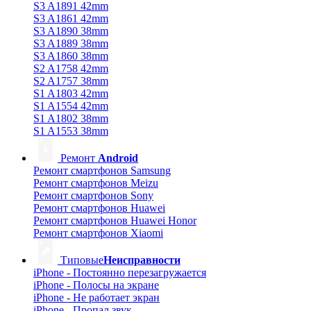
S3 A1891 42mm
S3 A1861 42mm
S3 A1890 38mm
S3 A1889 38mm
S3 A1860 38mm
S2 A1758 42mm
S2 A1757 38mm
S1 A1803 42mm
S1 A1554 42mm
S1 A1802 38mm
S1 A1553 38mm
Ремонт
Android
Ремонт смартфонов Samsung
Ремонт смартфонов Meizu
Ремонт смартфонов Sony
Ремонт смартфонов Huawei
Ремонт смартфонов Huawei Honor
Ремонт смартфонов Xiaomi
Типовые
Неисправности
iPhone - Постоянно перезагружается
iPhone - Полосы на экране
iPhone - Не работает экран
iPhone - Пропал звук