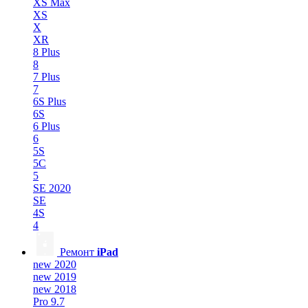
XS Max
XS
X
XR
8 Plus
8
7 Plus
7
6S Plus
6S
6 Plus
6
5S
5C
5
SE 2020
SE
4S
4
Ремонт
iPad
new 2020
new 2019
new 2018
Pro 9.7