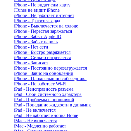
iPhone - Не видит сим карту
ITunes не видит iPhone
iPhone - Не работает интернет
iPhone - Тратится заряд
iPhone - Выключается на холоде
iPhone - Перестал заряжаться
iPhone - Забыт Apple ID
iPhone - Забыт пароль
iPhone - Нет сети
iPhone - Быстро разряжается
iPhone - Сильно нагревается
iPhone - Зависает
iPhone - Постоянно перезагружается
iPhone - Завис на обновлении
iPhone - Плохо слышно собеседника
iPhone - Не работает Wi-Fi
iPad - Неисправность разъема
iPad - Сбой системного характера
iPad - Проблемы с прошивкой
iPad - Попадание жидкости в динамик
iPad - Не включается
iPad - Не работает кнопка Home
iMac - Не включается
iMac - Медленно работает