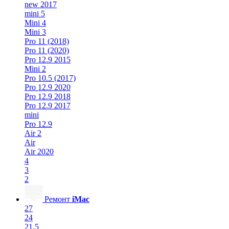
new 2017
mini 5
Mini 4
Mini 3
Pro 11 (2018)
Pro 11 (2020)
Pro 12.9 2015
Mini 2
Pro 10.5 (2017)
Pro 12.9 2020
Pro 12.9 2018
Pro 12.9 2017
mini
Pro 12.9
Air 2
Air
Air 2020
4
3
2
Ремонт
iMac
27
24
21.5