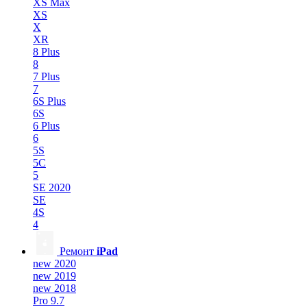
XS Max
XS
X
XR
8 Plus
8
7 Plus
7
6S Plus
6S
6 Plus
6
5S
5C
5
SE 2020
SE
4S
4
Ремонт
iPad
new 2020
new 2019
new 2018
Pro 9.7