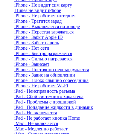
iPhone - Не видит сим карту
ITunes не видит iPhone
iPhone - Не работает интернет
iPhone - Тратится заряд
iPhone - Выключается на холоде
iPhone - Перестал заряжаться
iPhone - Забыт Apple ID
iPhone - Забыт пароль
iPhone - Нет сети
iPhone - Быстро разряжается
iPhone - Сильно нагревается
iPhone - Зависает
iPhone - Постоянно перезагружается
iPhone - Завис на обновлении
iPhone - Плохо слышно собеседника
iPhone - Не работает Wi-Fi
iPad - Неисправность разъема
iPad - Сбой системного характера
iPad - Проблемы с прошивкой
iPad - Попадание жидкости в динамик
iPad - Не включается
iPad - Не работает кнопка Home
iMac - Не включается
iMac - Медленно работает