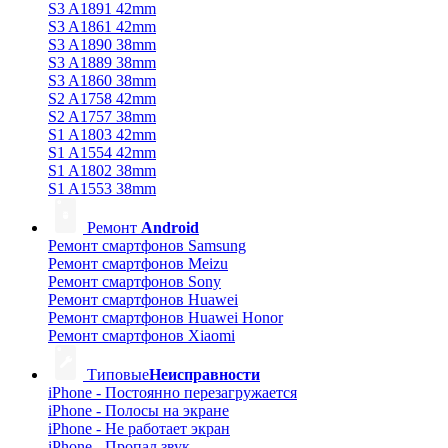
S3 A1891 42mm
S3 A1861 42mm
S3 A1890 38mm
S3 A1889 38mm
S3 A1860 38mm
S2 A1758 42mm
S2 A1757 38mm
S1 A1803 42mm
S1 A1554 42mm
S1 A1802 38mm
S1 A1553 38mm
Ремонт
Android
Ремонт смартфонов Samsung
Ремонт смартфонов Meizu
Ремонт смартфонов Sony
Ремонт смартфонов Huawei
Ремонт смартфонов Huawei Honor
Ремонт смартфонов Xiaomi
Типовые
Неисправности
iPhone - Постоянно перезагружается
iPhone - Полосы на экране
iPhone - Не работает экран
iPhone - Пропал звук