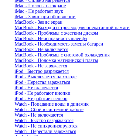
iMac - Сильно нагревается
iMac - Полосы на экране
iMac - Не работает звук
iMac - Завис при обновлении
MacBook - Завис экран
MacBook - Выход из строя модуля оперативной памяти
MacBook - Проблемы с жестким диском
MacBook - Неисправность шлейфа
MacBook - Необходимость замены батареи
MacBook - Не включается
MacBook - Проблемы с системой охлаждения
MacBook - Поломка материнской платы
MacBook - Не заряжается
iPod - Быстро разряжается
iPod - Выключается на холоде
iPod - Перестал заряжаться
iPod - Не включается
iPod - Не работают кнопки
iPod - Не работает сенсор
Watch - Попадание воды в динамик
Watch - Сбой в системной работе
Watch - Не включаются
Watch - Быстро разряжаются
Watch - Не синхронизируются
Watch - Перестали заряжаться