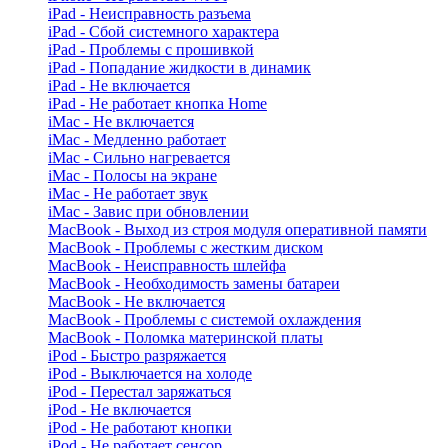
iPad - Неисправность разъема
iPad - Сбой системного характера
iPad - Проблемы с прошивкой
iPad - Попадание жидкости в динамик
iPad - Не включается
iPad - Не работает кнопка Home
iMac - Не включается
iMac - Медленно работает
iMac - Сильно нагревается
iMac - Полосы на экране
iMac - Не работает звук
iMac - Завис при обновлении
MacBook - Выход из строя модуля оперативной памяти
MacBook - Проблемы с жестким диском
MacBook - Неисправность шлейфа
MacBook - Необходимость замены батареи
MacBook - Не включается
MacBook - Проблемы с системой охлаждения
MacBook - Поломка материнской платы
iPod - Быстро разряжается
iPod - Выключается на холоде
iPod - Перестал заряжаться
iPod - Не включается
iPod - Не работают кнопки
iPod - Не работает сенсор